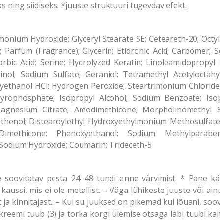
ning siidiseks. *juuste struktuuri tugevdav efekt.
monium Hydroxide; Glyceryl Stearate SE; Ceteareth-20; Octy
d; Parfum (Fragrance); Glycerin; Etidronic Acid; Carbomer; 
orbic Acid; Serine; Hydrolyzed Keratin; Linoleamidoprop
rcinol; Sodium Sulfate; Geraniol; Tetramethyl Acetylocta
yethanol HCl; Hydrogen Peroxide; Steartrimonium Chloride; 
Pyrophosphate; Isopropyl Alcohol; Sodium Benzoate; Is
Magnesium Citrate; Amodimethicone; Morpholinomethyl S
anthenol; Distearoylethyl Hydroxyethylmonium Methosulfat
 Dimethicone; Phenoxyethanol; Sodium Methylparab
Sodium Hydroxide; Coumarin; Trideceth-5
soovitatav pesta 24–48 tundi enne värvimist. * Pane kät
su kaussi, mis ei ole metallist. – Väga lühikeste juuste või ai
 ja kinnitajast.. – Kui su juuksed on pikemad kui lõuani, so
kreemi tuub (3) ja torka korgi ülemise otsaga läbi tuubi kait