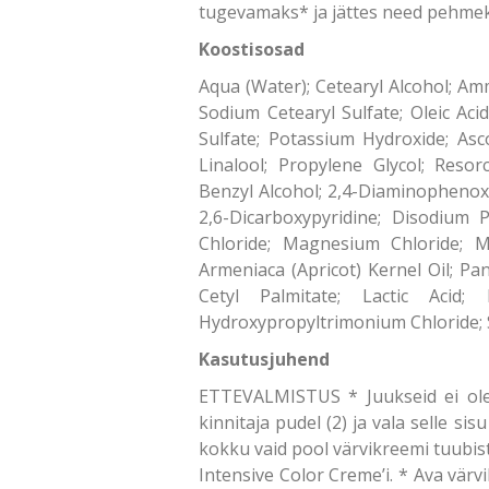
tugevamaks* ja jättes need pehmeks 
Koostisosad
Aqua (Water); Cetearyl Alcohol; Am
Sodium Cetearyl Sulfate; Oleic Aci
Sulfate; Potassium Hydroxide; Asc
Linalool; Propylene Glycol; Reso
Benzyl Alcohol; 2,4-Diaminophenox
2,6-Dicarboxypyridine; Disodium 
Chloride; Magnesium Chloride; 
Armeniaca (Apricot) Kernel Oil; P
Cetyl Palmitate; Lactic Acid;
Hydroxypropyltrimonium Chloride; 
Kasutusjuhend
ETTEVALMISTUS * Juukseid ei ole 
kinnitaja pudel (2) ja vala selle si
kokku vaid pool värvikreemi tuubist
Intensive Color Creme’i. * Ava värvi