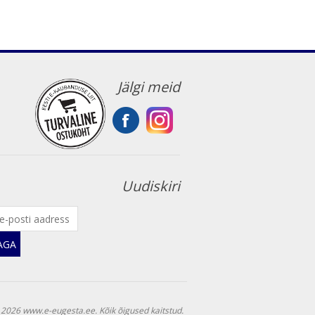
Jälgi meid
Uudiskiri
JAGA
 2026 www.e-eugesta.ee. Kõik õigused kaitstud.