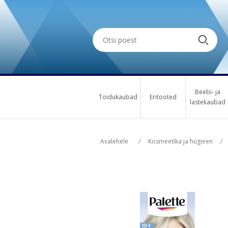
Beebi- ja
Toidukaubad
Eritooted
lastekaubad
Oskus nimi
Osk
Avalehele
/
Kosmeetika ja hügieen
/