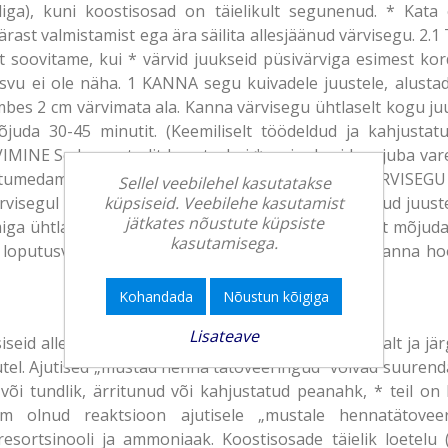
sliga), kuni koostisosad on täielikult segunenud. * Kat
rast valmistamist ega ära säilita allesjäänud värvisegu. 
oovitame, kui * värvid juukseid püsivärviga esimest kor
akasvu ei ole näha. 1 KANNA segu kuivadele juustele, alusta
umbes 2 cm värvimata ala. Kanna värvisegu ühtlaselt kogu j
mõjuda 30-45 minutit. (Keemiliselt töödeldud ja kahjusta
MINE Seda meetodit kasuta, kui * su juukseid on juba vare
tumedamad või halvas seisukorras. 1. KANNA VÄRVISEGU pi
Sellel veebilehel kasutatakse
küpsiseid. Veebilehe kasutamist
ärvisegul mõjuda 30-40 minutit. (Keemiliselt töödeldud juu
jätkates nõustute küpsiste
miga ühtlaselt kogu juustele. 4. LASE ainult 5 minutit mõ
kasutamisega.
loputusvesi on täiesti puhas. 6. JÄRELHOOLDUS Kanna hool
Kohandada
Nõustun kõigiga
Lisateave
seid allergilisi reaktsioone. Lugege juhiseid hoolikalt ja jä
utel. Ajutised „mustad henna tätoveeringud” võivad suurenda
e või tundlik, ärritunud või kahjustatud peanahk, * teil o
em olnud reaktsioon ajutisele „mustale hennatätovee
 resortsinooli ja ammoniaak. Koostisosade täielik loetelu