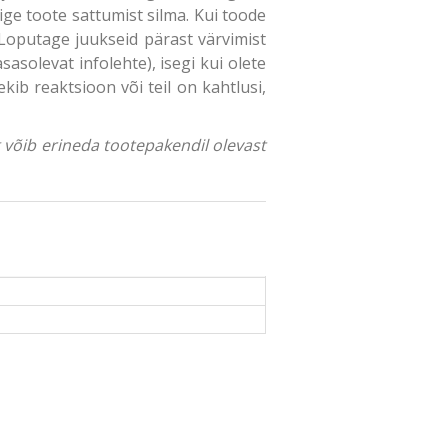
ige toote sattumist silma. Kui toode
Loputage juukseid pärast värvimist
sasolevat infolehte), isegi kui olete
ib reaktsioon või teil on kahtlusi,
ng võib erineda tootepakendil olevast