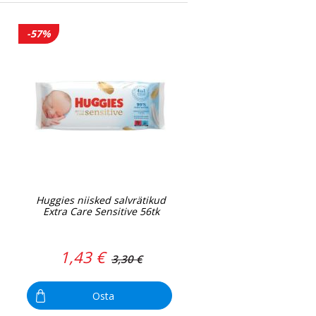
-57%
Huggies niisked salvrätikud
Extra Care Sensitive 56tk
1,43 €
3,30 €
Osta