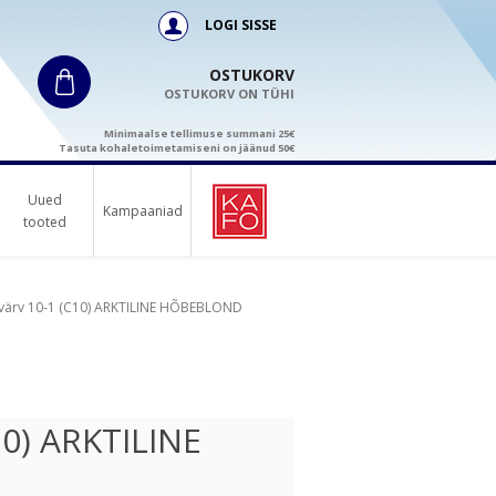
LOGI SISSE
OSTUKORV
OSTUKORV ON TÜHI
Minimaalse tellimuse summani 25€
Tasuta kohaletoimetamiseni on jäänud 50€
Uued
Kampaaniad
tooted
sivärv 10-1 (C10) ARKTILINE HÕBEBLOND
10) ARKTILINE