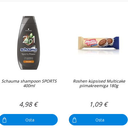
Schauma shampoon SPORTS
Roshen küpsised Multicake
400ml
piimakreemiga 180g
4,98 €
1,09 €
Osta
Osta