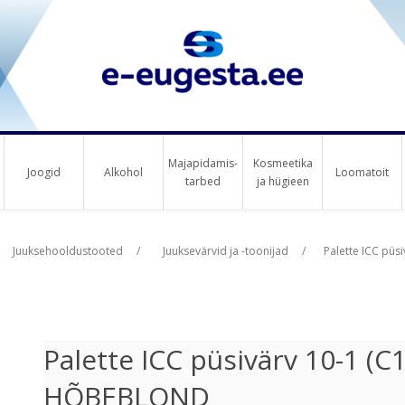
Majapidamis-
Kosmeetika
Joogid
Alkohol
Loomatoit
tarbed
ja hügieen
us raha
Juuksehooldustooted
/
Juuksevärvid ja -toonijad
/
Palette ICC pü
Palette ICC püsivärv 10-1 (C
HÕBEBLOND