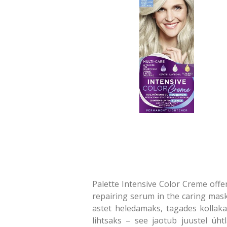
Palette Intensive Color Creme offe
repairing serum in the caring mask
astet heledamaks, tagades kollaka
lihtsaks – see jaotub juustel üh