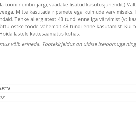
da tooni numbri järgi; vaadake lisatud kasutusjuhendit.) Vält
veega. Mitte kasutada ripsmete ega kulmude värvimiseks. 
ndaid. Tehke allergiatest 48 tundi enne iga värvimist (vt kaa
ttu ostke toode vähemalt 48 tundi enne kasutamist. Kui tek
 Hoida lastele kättesaamatus kohas.
välimus võib erineda. Tootekirjeldus on üldise iseloomuga ni
LETTE
0 g