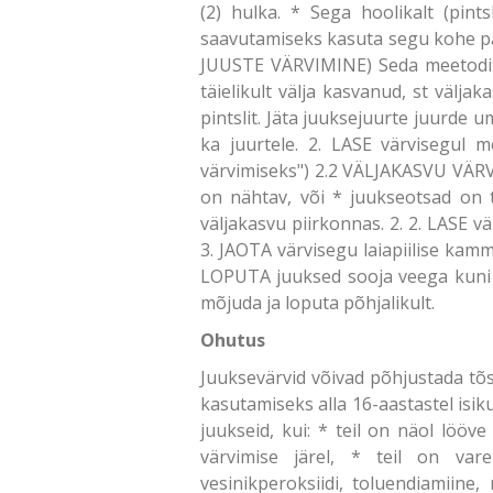
(2) hulka. * Sega hoolikalt (pint
saavutamiseks kasuta segu kohe pä
JUUSTE VÄRVIMINE) Seda meetodit s
täielikult välja kasvanud, st välj
pintslit. Jäta juuksejuurte juurde 
ka juurtele. 2. LASE värvisegul 
värvimiseks") 2.2 VÄLJAKASVU VÄRVI
on nähtav, või * juukseotsad on 
väljakasvu piirkonnas. 2. 2. LASE v
3. JAOTA värvisegu laiapiilise kam
LOPUTA juuksed sooja veega kuni 
mõjuda ja loputa põhjalikult.
Ohutus
Juuksevärvid võivad põhjustada tõsi
kasutamiseks alla 16-aastastel isik
juukseid, kui: * teil on näol lööv
värvimise järel, * teil on var
vesinikperoksiidi, toluendiamiine,