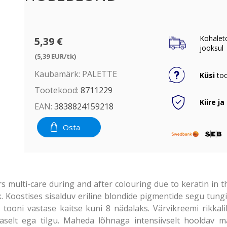
Kohalet
5,39 €
jooksul
(5,39 EUR/tk)
Kaubamärk:
PALETTE
Küsi
too
Tootekood:
8711229
Kiire ja
EAN:
3838824159218
Osta
rs multi-care during and after colouring due to keratin in
. Koostises sisalduv eriline blondide pigmentide segu tun
 tooni vastase kaitse kuni 8 nädalaks. Värvikreemi rikk
tlaselt ega tilgu. Maheda lõhnaga intensiivselt hooldav 