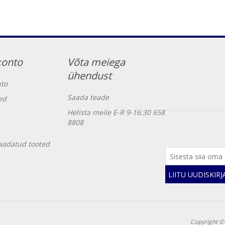
konto
Võta meiega
ühendust
to
Saada teade
ed
Helista meile E-R 9-16:30 658
8808
vaadatud tooted
LIITU UUDISKIR
Copyright ©