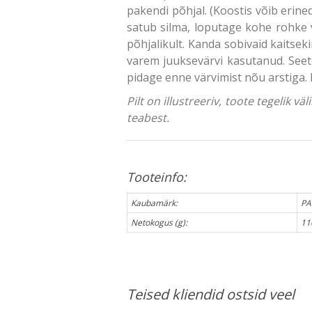
pakendi põhjal. (Koostis võib erine
satub silma, loputage kohe rohke 
põhjalikult. Kanda sobivaid kaitseki
varem juuksevärvi kasutanud. Seetõ
pidage enne värvimist nõu arstiga.
Pilt on illustreeriv, toote tegelik 
teabest.
Tooteinfo:
Kaubamärk:
PA
Netokogus (g):
11
Teised kliendid ostsid veel