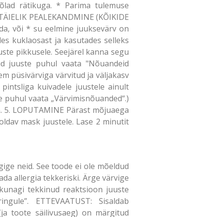
a õlad rätikuga. * Parima tulemuse
2.1 TÄIELIK PEALEKANDMINE (KÕIKIDE
da, või * su eelmine juuksevärv on
des kuklaosast ja kasutades selleks
uuste pikkusele. Seejärel kanna segu
tud juuste puhul vaata "Nõuandeid
m püsivärviga värvitud ja väljakasv
ntsliga kuivadele juustele ainult
ste puhul vaata „Värvimisnõuanded“.)
juda. 5. LOPUTAMINE Pärast mõjuaega
dav mask juustele. Lase 2 minutit
rgige neid. See toode ei ole mõeldud
da allergia tekkeriski. Ärge värvige
n kunagi tekkinud reaktsioon juuste
ringule”. ETTEVAATUST: Sisaldab
 (ja toote säilivusaeg) on märgitud