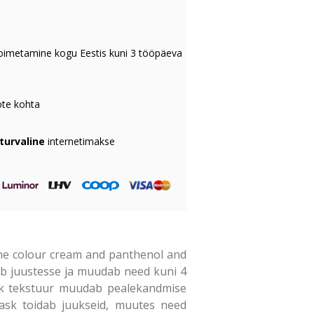
oimetamine kogu Eestis kuni 3 tööpäeva
te kohta
 turvaline
internetimakse
 the colour cream and panthenol and
gib juustesse ja muudab need kuni 4
alik tekstuur muudab pealekandmise
mask toidab juukseid, muutes need