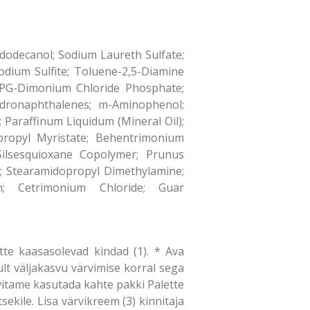
ldodecanol; Sodium Laureth Sulfate;
Sodium Sulfite; Toluene-2,5-Diamine
yl PG-Dimonium Chloride Phosphate;
hydronaphthalenes; m-Aminophenol;
Paraffinum Liquidum (Mineral Oil);
opropyl Myristate; Behentrimonium
ilsesquioxane Copolymer; Prunus
e; Stearamidopropyl Dimethylamine;
en; Cetrimonium Chloride; Guar
te kaasasolevad kindad (1). * Ava
nult väljakasvu värvimise korral sega
ovitame kasutada kahte pakki Palette
sekile. Lisa värvikreem (3) kinnitaja