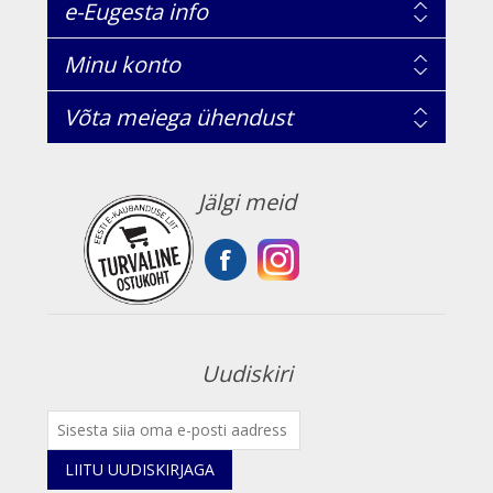
e-Eugesta info
Minu konto
Võta meiega ühendust
Jälgi meid
Uudiskiri
LIITU UUDISKIRJAGA