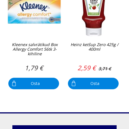
Kleenex salvrätikud Box
Heinz ketšup Zero 425g /
Allergy Comfort 56tk 3-
400ml
kihiline
1,79 €
2,59 €
3,71 €
Osta
Osta