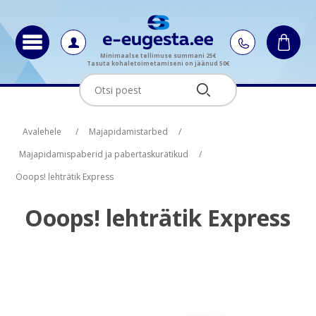
Minimaalse tellimuse summani 25€
Tasuta kohaletoimetamiseni on jäänud 50€
Oskus nimi
Oskus raha
Avalehele
/
Majapidamistarbed
/
Majapidamispaberid ja pabertaskurätikud
/
Ooops! lehträtik Express
Ooops! lehträtik Express