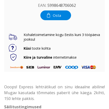
EAN:
5998648706062
Osta
Kohaletoimetamine kogu Eestis kuni 3 tööpäeva
jooksul
Küsi
toote kohta
Kiire ja turvaline
internetimakse
Ooops! Express lehträtikud on sinu ideaalne abiline!
Mugav kasutada tõmmates paberit ühe käega. 2kihti,
150 lehte pakkis.
Säilitustingimused