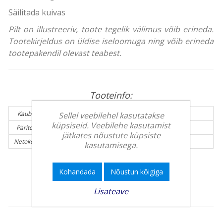
Säilitada kuivas
Pilt on illustreeriv, toote tegelik välimus võib erineda.
Tootekirjeldus on üldise iseloomuga ning võib erineda
tootepakendil olevast teabest.
Tooteinfo:
Kaubamärk:
OOOPS
Sellel veebilehel kasutatakse
küpsiseid. Veebilehe kasutamist
Päritolumaa:
Ungari
jätkates nõustute küpsiste
Netokogus (g):
291 g
kasutamisega.
Kohandada
Nõustun kõigiga
Teised kliendid ostsid veel
Lisateave