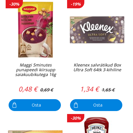
-30%
-19%
Maggi 5minutes
Kleenex salvrätikud Box
punapeedi kiirsupp
Ultra Soft 64tk 3-kihiline
saiakuubikutega 16g
0,48 €
1,34 €
0,69 €
1,65 €
Osta
Osta
-30%