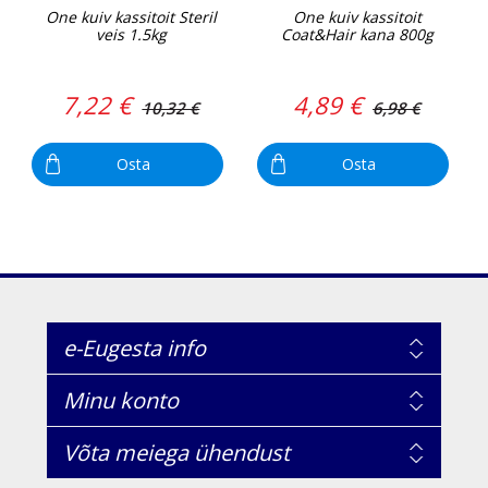
One kuiv kassitoit Steril
One kuiv kassitoit
veis 1.5kg
Coat&Hair kana 800g
7,22 €
4,89 €
10,32 €
6,98 €
Osta
Osta
e-Eugesta info
Minu konto
Võta meiega ühendust