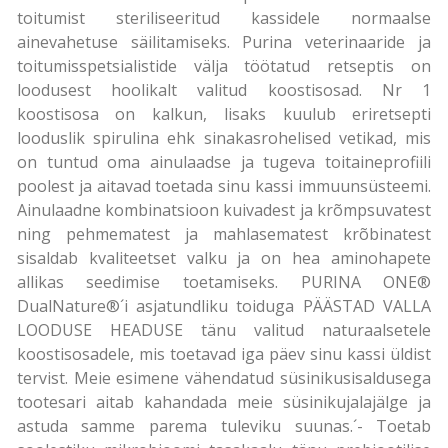
toitumist steriliseeritud kassidele normaalse
ainevahetuse säilitamiseks. Purina veterinaaride ja
toitumisspetsialistide välja töötatud retseptis on
loodusest hoolikalt valitud koostisosad. Nr 1
koostisosa on kalkun, lisaks kuulub eriretsepti
looduslik spirulina ehk sinakasrohelised vetikad, mis
on tuntud oma ainulaadse ja tugeva toitaineprofiili
poolest ja aitavad toetada sinu kassi immuunsüsteemi.
Ainulaadne kombinatsioon kuivadest ja krõmpsuvatest
ning pehmematest ja mahlasematest krõbinatest
sisaldab kvaliteetset valku ja on hea aminohapete
allikas seedimise toetamiseks. PURINA ONE®
DualNature®´i asjatundliku toiduga PÄÄSTAD VALLA
LOODUSE HEADUSE tänu valitud naturaalsetele
koostisosadele, mis toetavad iga päev sinu kassi üldist
tervist. Meie esimene vähendatud süsinikusisaldusega
tootesari aitab kahandada meie süsinikujalajälge ja
astuda samme parema tuleviku suunas.´- Toetab