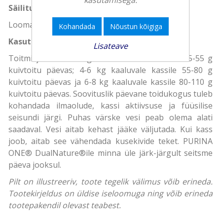
Säilitustingimused
Loomatoitu hoida jahedas ja kuivas kohas.
Kohandada
Nõustun kõigiga
Kasutusjuhend
Lisateave
Toitmisjuhend: 2-4 kg kaaluvale kassile anda 25-55 g
kuivtoitu päevas; 4-6 kg kaaluvale kassile 55-80 g
kuivtoitu päevas ja 6-8 kg kaaluvale kassile 80-110 g
kuivtoitu päevas. Soovituslik päevane toidukogus tuleb
kohandada ilmaolude, kassi aktiivsuse ja füüsilise
seisundi järgi. Puhas värske vesi peab olema alati
saadaval. Vesi aitab kehast jääke väljutada. Kui kass
joob, aitab see vähendada kusekivide teket. PURINA
ONE® DualNature®ile minna üle järk-järgult seitsme
päeva jooksul.
Pilt on illustreeriv, toote tegelik välimus võib erineda.
Tootekirjeldus on üldise iseloomuga ning võib erineda
tootepakendil olevast teabest.