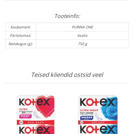
Tooteinfo:
Kaubamärk:
PURINA ONE
Päritolumaa:
Itaalia
Netokogus (g):
750 g
Teised kliendid ostsid veel