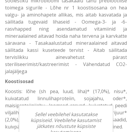
soolestiku mikrobioomi tasakaalu tänu prebiootilise
toimega sigurile - Lõhe nr 1 koostisosana on hea
valgu- ja aminohapete allikas, mis aitab kasvatada ja
säilitada tugevaid lihaseid - Oomega-3- ja -6-
rasvhapped ning asendamatud vitamiinid ja
mineraalained aitavad hoida naha tervena ja karvkatte
säravana - Tasakaalustatud mineraalained aitavad
säilitada kassi kuseteede tervist - Aitab säilitada
tervislikku ainevahetust pärast
steriliseerimist/kastreerimist - Vähendatud CO2-
jalajäljega
Koostisosad
Koostis: lõhe (sh pea, luud, liha)* (17,0%), nisu*,
kuivatatud linnulihaproteiin, sojajahu, oder*,
maisiproteiinijahu, loomsed rasvad, kuivatatud peedi
viljaliha, kuivatatud hernes*, kuivatatud sigurijuur*
Sellel veebilehel kasutatakse
(2,0%), hernevalk, mineraalained, hüdrolüsaadid,
küpsiseid. Veebilehe kasutamist
jätkates nõustute küpsiste
kuivpärm, spirulina (0,2%). *looduslikud koostisained.
kasutamisega.