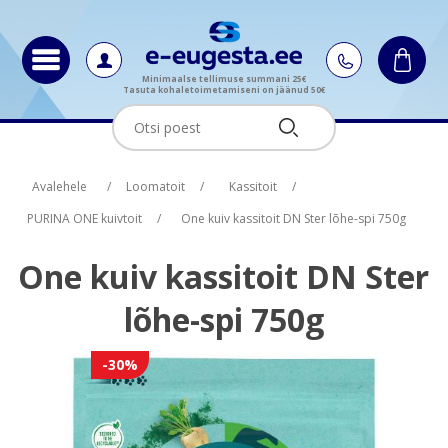
Minimaalse tellimuse summani 25€
Tasuta kohaletoimetamiseni on jäänud 50€
Oskus nimi
Oskus raha
Avalehele
/
Loomatoit
/
Kassitoit
/
PURINA ONE kuivtoit
/
One kuiv kassitoit DN Ster lõhe-spi 750g
One kuiv kassitoit DN Ster
lõhe-spi 750g
-30%