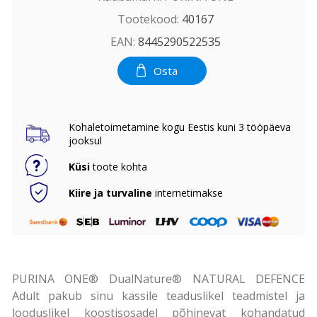
Tootekood:
40167
EAN:
8445290522535
Osta
Kohaletoimetamine kogu Eestis kuni 3 tööpäeva
jooksul
Küsi
toote kohta
Kiire ja turvaline
internetimakse
PURINA ONE® DualNature® NATURAL DEFENCE
Adult pakub sinu kassile teaduslikel teadmistel ja
looduslikel koostisosadel põhinevat kohandatud