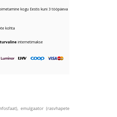
oimetamine kogu Eestis kuni 3 tööpäeva
te kohta
 turvaline
internetimakse
iumfosfaat), emulgaator (rasvhapete