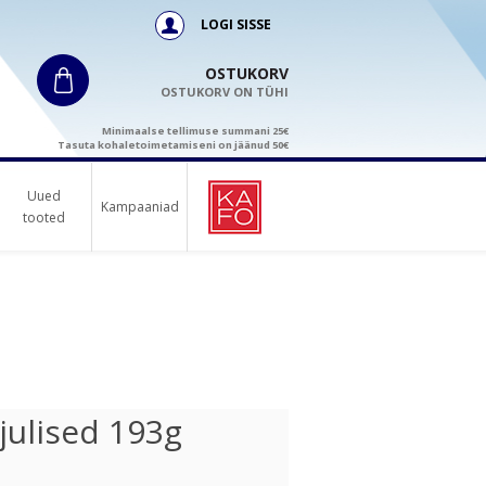
LOGI SISSE
OSTUKORV
OSTUKORV ON TÜHI
Minimaalse tellimuse summani 25€
Tasuta kohaletoimetamiseni on jäänud 50€
Uued
Kampaaniad
tooted
ujulised 193g