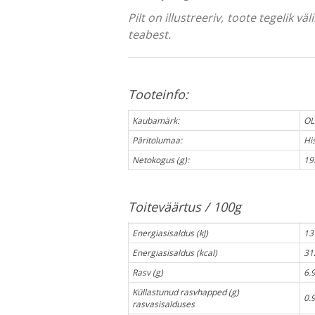
Pilt on illustreeriv, toote tegelik 
teabest.
Tooteinfo:
Kaubamärk:
OL
Päritolumaa:
Hi
Netokogus (g):
19
Toiteväärtus / 100g
Energiasisaldus (kJ)
13
Energiasisaldus (kcal)
31
Rasv (g)
6.
Küllastunud rasvhapped (g)
0.
rasvasisalduses