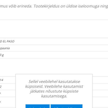
välimus võib erineda. Tootekirjeldus on üldise iseloomuga ni
D EL PASO
spaania
3 g
14
Sellel veebilehel kasutatakse
küpsiseid. Veebilehe kasutamist
2
jätkates nõustute küpsiste
9
kasutamisega.
9