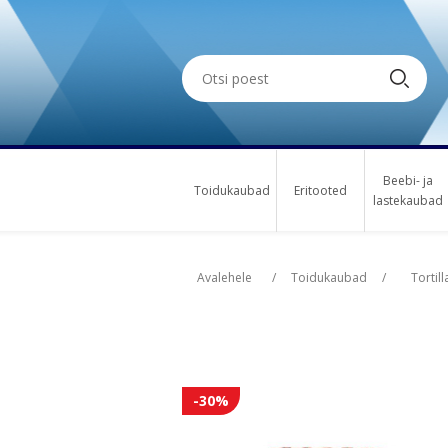
Beebi- ja
Toidukaubad
Eritooted
lastekaubad
Oskus nimi
Oskus nimi
Osk
Osk
Avalehele
/
Toidukaubad
/
Tortill
-30%