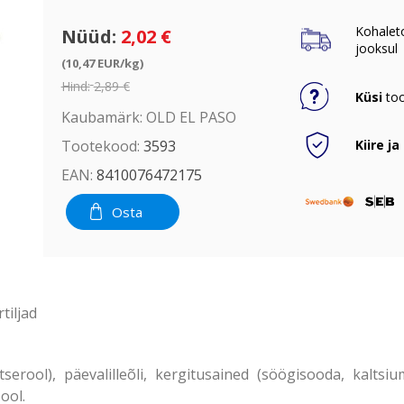
Kohalet
Nüüd:
2,02 €
jooksul
(10,47 EUR/kg)
Hind:
2,89 €
Küsi
too
Kaubamärk:
OLD EL PASO
Kiire ja
Tootekood:
3593
EAN:
8410076472175
Osta
tiljad
tserool), päevalilleõli, kergitusained (söögisooda, kalts
ool.