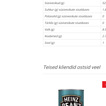
Süsivesikud (g)
52
Suhkur (g) süsivesikute sisalduses
1.
Polüoolid (g) süsivesikute sisalduses
0
Tärklis (g) süsivesikute sisalduses
0
Valk (g)
8.
Kiudained (g)
2.
Sool (g)
1
Teised kliendid ostsid veel