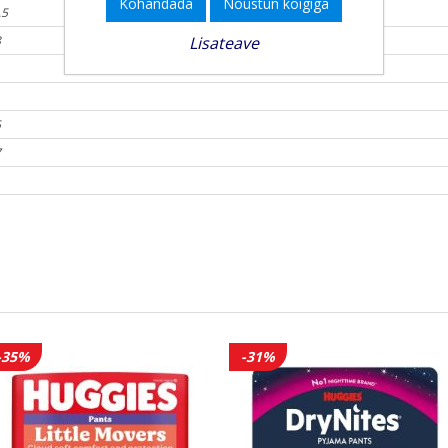
Kohandada
Nõustun kõigiga
.5
Lisateave
8
5
7
-35%
-31%