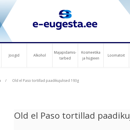
Majapidamis-
Kosmeetika
Joogid
Alkohol
Loomatoit
tarbed
ja hügieen
us raha
us raha
a
/
Old el Paso tortillad paadikujulised 193g
Old el Paso tortillad paadik