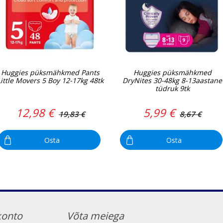
Huggies püksmähkmed Pants
Huggies püksmähkmed
Little Movers 5 Boy 12-17kg 48tk
DryNites 30-48kg 8-13aastane
tüdruk 9tk
12,98 €
5,99 €
19,83 €
8,67 €
Osta
Osta
konto
Võta meiega