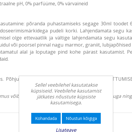
raalne pH, 0% parfüüme, 0% värvaineid
utamine: põranda puhastamiseks segage 30ml toodet 6 l
ks doseerimismärkidega pudeli korki. Lahjendamata segu k
sel olge ettevaatlik ja vältige lahjendamata segu kasutam
 puidul või poorsel pinnal nagu marmor, graniit, lubjapõhised
htamatul alal ja loputage pind kohe pärast kasutamist. Pe
aid.
as. Põhjustab tugevat silmade ärritust. SILMA SATTUMI
Sellel veebilehel kasutatakse
küpsiseid. Veebilehe kasutamist
välimus võib erineda. Tootekirjeldus on üldise iseloomuga ni
jätkates nõustute küpsiste
kasutamisega.
Kohandada
Nõustun kõigiga
Lisateave