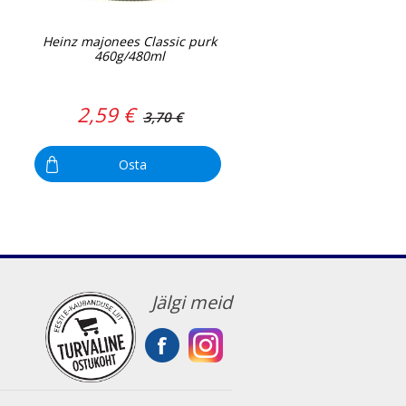
Heinz majonees Classic purk
460g/480ml
2,59 €
3,70 €
Osta
Jälgi meid