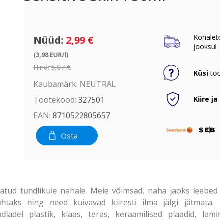
Kohalet
Nüüd:
2,99 €
jooksul
(3,98 EUR/l)
Hind:
5,07 €
Küsi
too
Kaubamärk:
NEUTRAL
Kiire ja
Tootekood:
327501
EAN:
8710522805657
Osta
öötatud tundlikule nahale. Meie võimsad, naha jaoks leeb
htaks ning need kuivavad kiiresti ilma jälgi jätmata
ladel plastik, klaas, teras, keraamilised plaadid, lamin