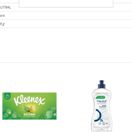
UTRAL
ani
9 g