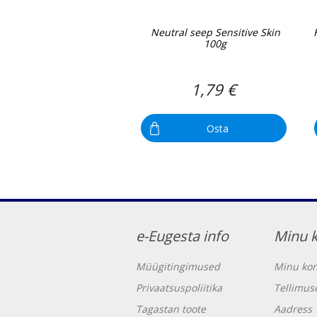
Neutral seep Sensitive Skin
100g
1,79 €
Osta
e-Eugesta info
Minu 
Müügitingimused
Minu kon
Privaatsuspoliitika
Tellimus
Tagastan toote
Aadress