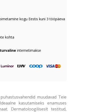
oimetamine kogu Eestis kuni 3 tööpäeva
te kohta
 turvaline
internetimakse
ed puhastusvahendid muudavad Teie
. Ideaalne kasutamiseks enamuses
aat. Dermatoloogiliseslt testitud,