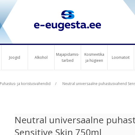
Majapidamis-
Kosmeetika
Joogid
Alkohol
Loomatoit
tarbed
ja hügieen
us raha
Puhastus- ja koristusvahendid
/
Neutral universaalne puhastusvahend Sensi
Neutral universaalne puha
Sensitive Skin 750ml