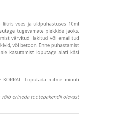
iitris vees ja üldpuhastuses 10ml
asutage tugevamate plekkide jaoks.
ist värvitud, lakitud või emailitud
 kivid, või betoon. Enne puhastamist
ale kasutamist loputage alati käsi
SE KORRAL: Loputada mitme minuti
ng võib erineda tootepakendil olevast