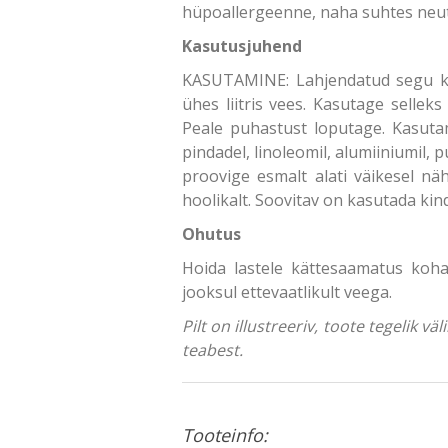
hüpoallergeenne, naha suhtes neut
Kasutusjuhend
KASUTAMINE: Lahjendatud segu kas
ühes liitris vees. Kasutage selle
Peale puhastust loputage. Kasutami
pindadel, linoleomil, alumiiniumil,
proovige esmalt alati väikesel nä
hoolikalt. Soovitav on kasutada kind
Ohutus
Hoida lastele kättesaamatus koh
jooksul ettevaatlikult veega.
Pilt on illustreeriv, toote tegelik 
teabest.
Tooteinfo: