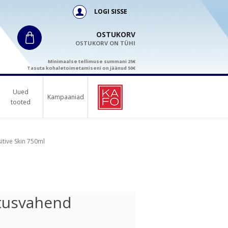
LOGI SISSE
OSTUKORV
OSTUKORV ON TÜHI
Minimaalse tellimuse summani 25€
Tasuta kohaletoimetamiseni on jäänud 50€
Uued
Kampaaniad
tooted
tive Skin 750ml
stusvahend