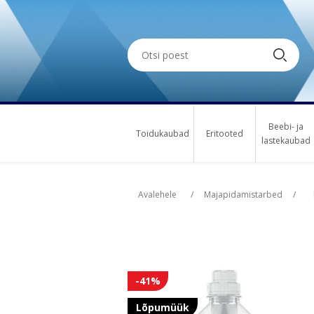
Beebi- ja
Toidukaubad
Eritooted
lastekaubad
Oskus nimi
Osk
Avalehele
/
Majapidamistarbed
/
-41%
Lõpumüük