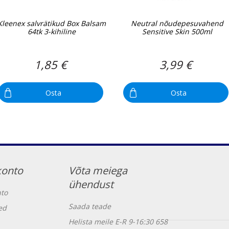
Kleenex salvrätikud Box Balsam
Neutral nõudepesuvahend
64tk 3-kihiline
Sensitive Skin 500ml
1,85 €
3,99 €
Osta
Osta
konto
Võta meiega
ühendust
to
Saada teade
ed
Helista meile E-R 9-16:30 658