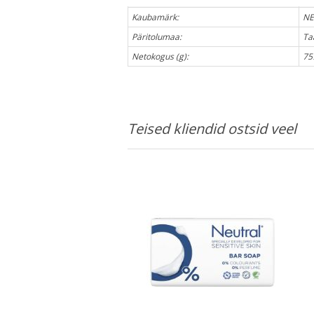
Kaubamärk:
NE
Päritolumaa:
Ta
Netokogus (g):
75
Teised kliendid ostsid veel