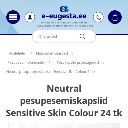
Minimaalse tellimuse summani 25€
Tasuta kohaletoimetamiseni on jäänud 50€
Oskus nimi
Oskus raha
Avalehele
/
Majapidamistarbed
/
Pesupesemisvahendid
/
Pesukapslid ja pesugeelid
/
Neutral pesupesemiskapslid Sensitive Skin Colour 24 tk
Neutral
pesupesemiskapslid
Sensitive Skin Colour 24 tk