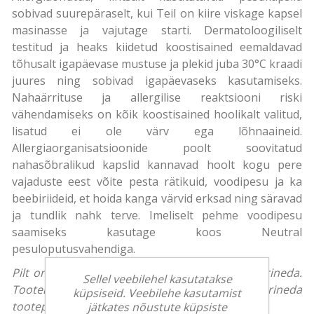
sobivad suurepäraselt, kui Teil on kiire viskage kapsel
masinasse ja vajutage starti. Dermatoloogiliselt
testitud ja heaks kiidetud koostisained eemaldavad
tõhusalt igapäevase mustuse ja plekid juba 30°C kraadi
juures ning sobivad igapäevaseks kasutamiseks.
Nahaärrituse ja allergilise reaktsiooni riski
vähendamiseks on kõik koostisained hoolikalt valitud,
lisatud ei ole värv ega lõhnaaineid.
Allergiaorganisatsioonide poolt soovitatud
nahasõbralikud kapslid kannavad hoolt kogu pere
vajaduste eest võite pesta rätikuid, voodipesu ja ka
beebiriideid, et hoida kanga värvid erksad ning säravad
ja tundlik nahk terve. Imeliselt pehme voodipesu
saamiseks kasutage koos Neutral
pesuloputusvahendiga.
Pilt on illustreeriv, toote tegelik välimus võib erineda.
Sellel veebilehel kasutatakse
Tootekirjeldus on üldise iseloomuga ning võib erineda
küpsiseid. Veebilehe kasutamist
tootepakendil olevast teabest.
jätkates nõustute küpsiste