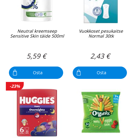
Neutral kreemseep
Vuokkoset pesukaitse
Sensitive Skin täide 500ml
Normal 30tk
5,59 €
2,43 €
Osta
Osta
-23%