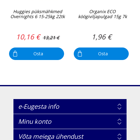
Huggies püksmähkmed
Organix ECO
Overnights 6 15-25kg 22tk
köögiviljapulgad 15g 7k
10,16 €
1,96 €
13,21 €
Osta
Osta
e-Eugesta info
Minu konto
Võta meiega ühendust