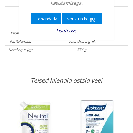
kasutamisega.
Kohandada
Nõustun kõigiga
Tooteinfo:
Lisateave
Kaubamärk:
NEUTRAL
Päritolumaa:
Ühendkuningriik
Netokogus (g):
554 g
Teised kliendid ostsid veel