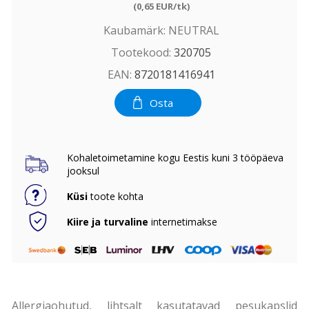
(0,65 EUR/tk)
Kaubamärk:
NEUTRAL
Tootekood:
320705
EAN:
8720181416941
Osta
Kohaletoimetamine kogu Eestis kuni 3 tööpäeva
jooksul
Küsi
toote kohta
Kiire ja turvaline
internetimakse
Allergiaohutud, lihtsalt kasutatavad pesukapslid