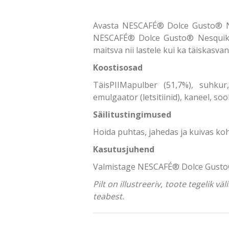
Avasta NESCAFÉ® Dolce Gusto® Nes
NESCAFÉ® Dolce Gusto® Nesquik® o
maitsva nii lastele kui ka täiskasv
Koostisosad
TäisPIIMapulber (51,7%), suhkur
emulgaator (letsitiinid), kaneel, sool
Säilitustingimused
Hoida puhtas, jahedas ja kuivas ko
Kasutusjuhend
Valmistage NESCAFÉ® Dolce Gusto® 
Pilt on illustreeriv, toote tegelik 
teabest.