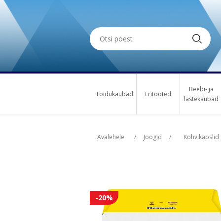
Beebi- ja
Toidukaubad
Eritooted
lastekaubad
Oskus nimi
Oskus nimi
Osk
Osk
Avalehele
/
Joogid
/
Kohvikapslid
-20%