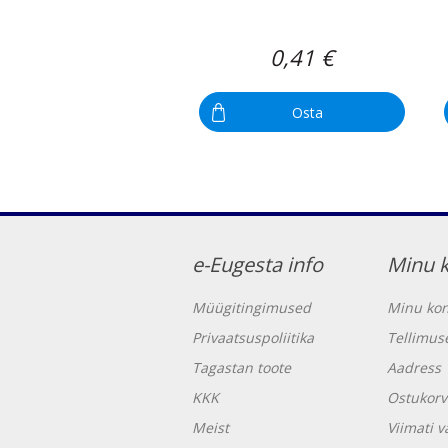
0,41 €
Osta
e-Eugesta info
Minu 
Müügitingimused
Minu kon
Privaatsuspoliitika
Tellimus
Tagastan toote
Aadress
KKK
Ostukorv
Meist
Viimati 