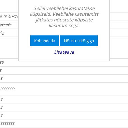
Sellel veebilehel kasutatakse
küpsiseid. Veebilehe kasutamist
LCE GUSTO
jätkates nõustute küpsiste
kasutamisega.
spaania
6 g
Kohandada
Nõustun kõigiga
Lisateave
39
8
.8
80000000
.8
.3
.8
59999999