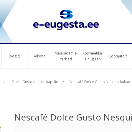
Majapidamis-
Kosmeetika
Joogid
Alkohol
Loomatoit
tarbed
ja hügieen
us raha
us raha
/
Dolce Gusto masina kapslid
/
Nescafé Dolce Gusto Nesquik kakao 1
Nescafé Dolce Gusto Nesqui