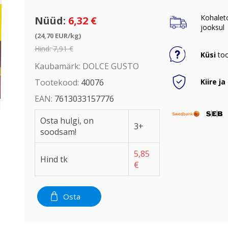
Kohalet
Nüüd:
6,32 €
jooksul
(24,70 EUR/kg)
Hind:
7,91 €
Küsi
too
Kaubamärk:
DOLCE GUSTO
Kiire ja
Tootekood:
40076
EAN:
7613033157776
Osta hulgi, on
3+
soodsam!
5,85
Hind tk
€
Osta