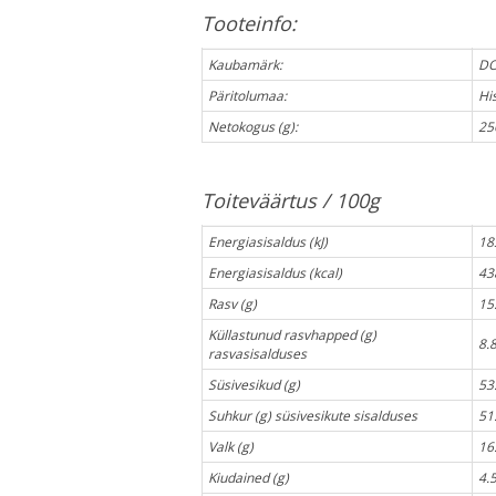
Tooteinfo:
Kaubamärk:
DO
Päritolumaa:
Hi
Netokogus (g):
25
Toiteväärtus / 100g
Energiasisaldus (kJ)
18
Energiasisaldus (kcal)
43
Rasv (g)
15
Küllastunud rasvhapped (g)
8.
rasvasisalduses
Süsivesikud (g)
53
Suhkur (g) süsivesikute sisalduses
51
Valk (g)
16
Kiudained (g)
4.