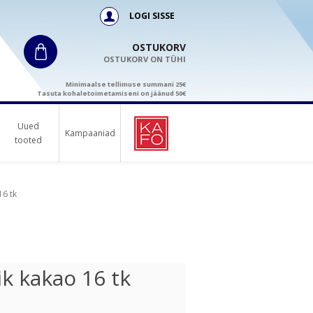
LOGI SISSE
OSTUKORV
OSTUKORV ON TÜHI
Minimaalse tellimuse summani 25€
Tasuta kohaletoimetamiseni on jäänud 50€
Uued
Kampaaniad
tooted
6 tk
k kakao 16 tk