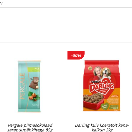
74
-30%
Pergale piimašokolaad
Darling kuiv koeratoit kana-
sarapuupähklitega 85g
kalkun 3kg