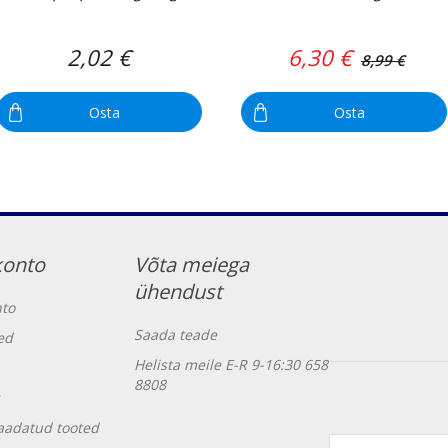
2,02 €
6,30 €
8,99 €
Osta
Osta
konto
Võta meiega
ühendust
to
Saada teade
ed
Helista meile E-R 9-16:30 658
8808
vaadatud tooted