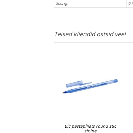
Sool (g)
0.
Teised kliendid ostsid veel
Bic pastapliiats round stic
sinine