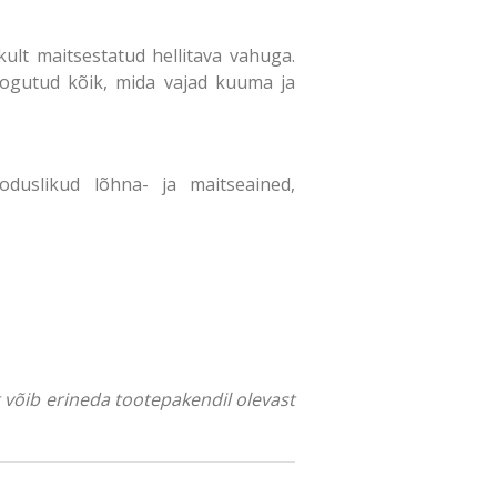
lt maitsestatud hellitava vahuga.
kogutud kõik, mida vajad kuuma ja
oduslikud lõhna- ja maitseained,
ng võib erineda tootepakendil olevast