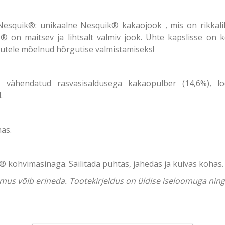
quik®: unikaalne Nesquik® kakaojook , mis on rikkaliku
n maitsev ja lihtsalt valmiv jook. Ühte kapslisse on 
anutele mõelnud hõrgutise valmistamiseks!
, vähendatud rasvasisaldusega kakaopulber (14,6%), lo
.
has.
kohvimasinaga. Säilitada puhtas, jahedas ja kuivas kohas.
välimus võib erineda. Tootekirjeldus on üldise iseloomuga ni