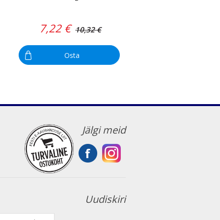
7,22 €
10,32 €
Osta
Jälgi meid
Uudiskiri