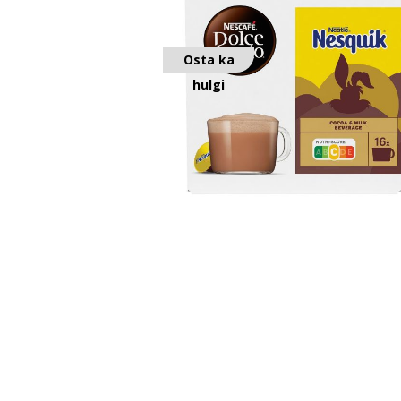
Osta ka
hulgi