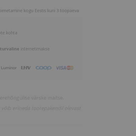
oimetamine kogu Eestis kuni 3 tööpäeva
te kohta
 turvaline
internetimakse
merehõngulise värske maitse.
ng võib erineda tootepakendil olevast