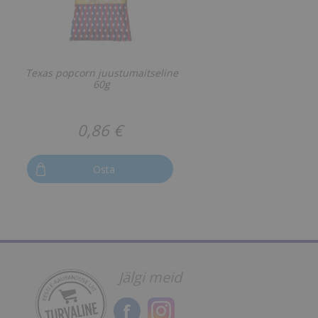
a
Texas popcorn juustumaitseline
60g
0,86 €
Osta
Jälgi meid