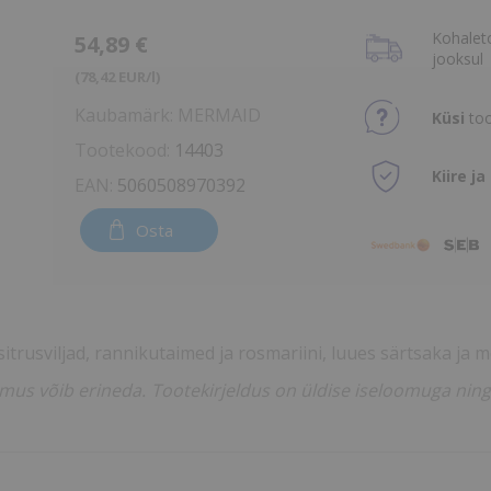
Kohalet
54,89 €
jooksul
(78,42 EUR/l)
Kaubamärk:
MERMAID
Küsi
too
Tootekood:
14403
Kiire ja
EAN:
5060508970392
Osta
trusviljad, rannikutaimed ja rosmariini, luues särtsaka ja 
välimus võib erineda. Tootekirjeldus on üldise iseloomuga ni