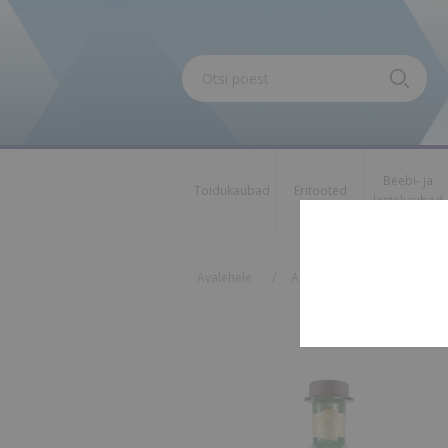
Beebi- ja
Toidukaubad
Eritooted
lastekaubad
Oskus nimi
Osk
Avalehele
/
Alkohol
/
Kange alkoh