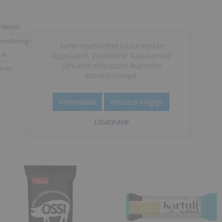
RMAID
endkuningriik
Sellel veebilehel kasutatakse
küpsiseid. Veebilehe kasutamist
 %
jätkates nõustute küpsiste
0 ml
kasutamisega.
Kohandada
Nõustun kõigiga
Lisateave