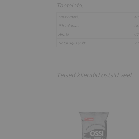
Tooteinfo:
Kaubamärk:
ME
Päritolumaa:
Üh
Alk. %:
40
Netokogus (ml):
70
Teised kliendid ostsid veel