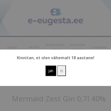
Majapidamis-
Kosmeetika
Joogid
Alkohol
Loomatoit
tarbed
ja hügieen
Kinnitan, et olen vähemalt 18 aastane!
us raha
ol
/
Mermaid Zest Gin 0,7l 40%
Mermaid Zest Gin 0,7l 40%