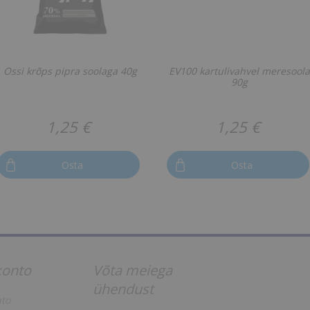
Ossi krõps pipra soolaga 40g
EV100 kartulivahvel meresool
90g
1,25 €
1,25 €
Osta
Osta
konto
Võta meiega
ühendust
to