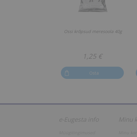
Ossi krõpsud meresoola 40g
1,25 €
Osta
e-Eugesta info
Minu 
Müügitingimused
Minu kon