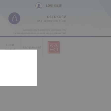
LOGI SISSE
OSTUKORV
OSTUKORV ON TÜHI
Minimaalse tellimuse summani 25€
Tasuta kohaletoimetamiseni on jäänud 50€
Uued
Kampaaniad
tooted