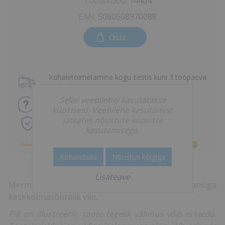
Tootekood:
14404
EAN:
5060508970088
Osta
Kohaletoimetamine kogu Eestis kuni 3 tööpäeva
jooksul
Sellel veebilehel kasutatakse
Küsi
toote kohta
küpsiseid. Veebilehe kasutamist
jätkates nõustute küpsiste
Kiire ja turvaline
internetimakse
kasutamisega.
Kohandada
Nõustun kõigiga
Lisateave
Mermaid Salt Vodka on pehme, meresoola nüansiga
keskkonnasõbralik viin.
Pilt on illustreeriv, toote tegelik välimus võib erineda.