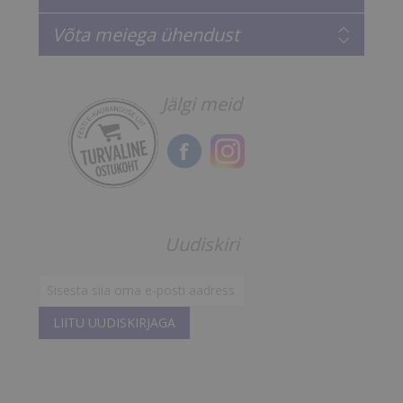
Võta meiega ühendust
Jälgi meid
Uudiskiri
LIITU UUDISKIRJAGA