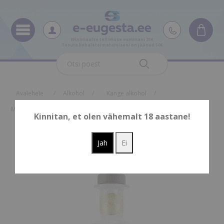
Minimaalse tellimuse summani 25€
Tasuta kohaletoimetamiseni on jäänud 50€
Oskus nimi
Oskus raha
Avalehele
/
Alkohol
/
Kange alkohol
/
Mermaid Salt Vodka 0,7l 40%
Kinnitan, et olen vähemalt 18 aastane!
Mermaid Salt Vodka 0,7l
40%