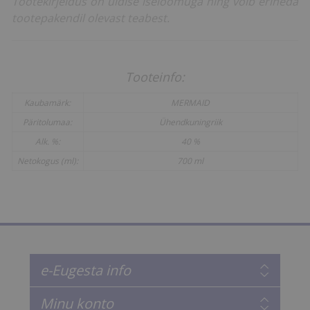
Tootekirjeldus on üldise iseloomuga ning võib erineda
tootepakendil olevast teabest.
Tooteinfo:
Kaubamärk:
MERMAID
Päritolumaa:
Ühendkuningriik
Alk. %:
40 %
Netokogus (ml):
700 ml
e-Eugesta info
Minu konto