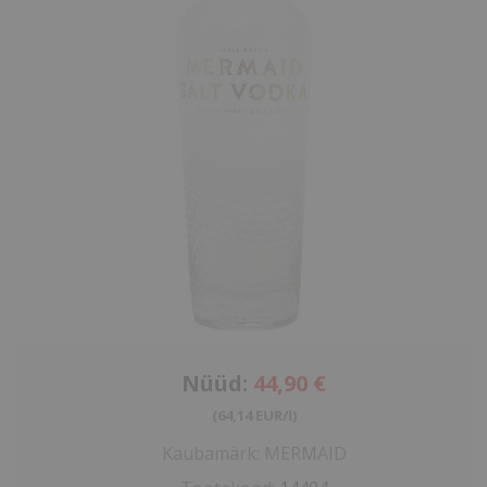
Nüüd:
44,90 €
(64,14 EUR/l)
Kaubamärk:
MERMAID