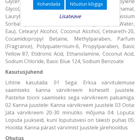
Glycerin, Dicaprylyl Carbonate, Panthenol, Propylene
Kohandada
Nõustun kõigiga
Glycol, Citric Acid, Limonene, Linalool, Hexyl Cinnamal,
Lauryl Glucoside, Benzyl Alcohol, Potassium
Lisateave
Sorbate|Hair Color/Toner, direct dyes:Aqua (Water,
Eau), Cetearyl Alcohol, Coconut Alcohol, Ceteareth-20,
Cocamidopropyl Betaine, Methylparaben, Parfum
(Fragrance), Polyquaternium-6, Propylparaben, Basic
Yellow 87, Etidronic Acid, Ethanolamine, Coconut Acid,
Sodium Chloride, Basic Blue 124, Sodium Benzoate
Kasutusjuhend
Lihtne kasutada: 01 Sega: Erksa värvitulemuse
saamiseks kanna värvikreem koheselt juustele.
Pastelse tooni saamiseks sega värvikreem palsamiga.
02 Kanna juustele: Kanna värvikreem juustele 03 Oota:
Jäta värvikreem 20-30 minutiks mõjuma 04: Loputa:
Loputa juukseid, kuni loputusvesi on täiesti puhas 05:
Hoolda: Kanna pärast värvimist juustele järehooldus
Ohutus