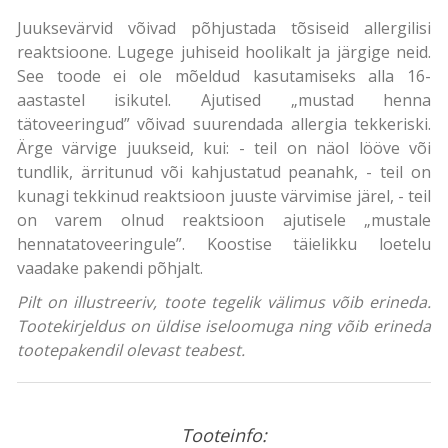
Juuksevärvid võivad põhjustada tõsiseid allergilisi
reaktsioone. Lugege juhiseid hoolikalt ja järgige neid.
See toode ei ole mõeldud kasutamiseks alla 16-
aastastel isikutel. Ajutised „mustad henna
tätoveeringud” võivad suurendada allergia tekkeriski.
Ärge värvige juukseid, kui: - teil on näol lööve või
tundlik, ärritunud või kahjustatud peanahk, - teil on
kunagi tekkinud reaktsioon juuste värvimise järel, - teil
on varem olnud reaktsioon ajutisele „mustale
hennatatoveeringule”. Koostise täielikku loetelu
vaadake pakendi põhjalt.
Pilt on illustreeriv, toote tegelik välimus võib erineda.
Tootekirjeldus on üldise iseloomuga ning võib erineda
tootepakendil olevast teabest.
Tooteinfo: