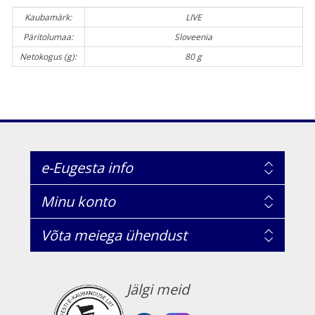
Kaubamärk:
LIVE
Päritolumaa:
Sloveenia
Netokogus (g):
80 g
e-Eugesta info
Minu konto
Võta meiega ühendust
Jälgi meid