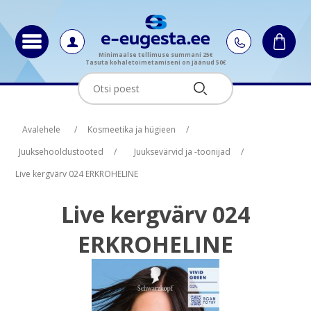
Minimaalse tellimuse summani 25€
Tasuta kohaletoimetamiseni on jäänud 50€
Oskus nimi
Oskus raha
Avalehele
/
Kosmeetika ja hügieen
/
Juuksehooldustooted
/
Juuksevärvid ja -toonijad
/
Live kergvärv 024 ERKROHELINE
Live kergvärv 024
ERKROHELINE