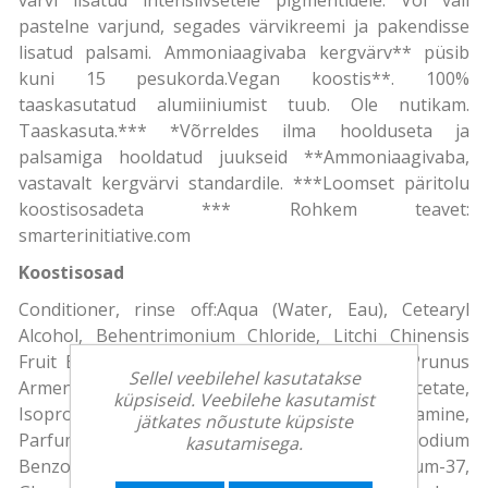
pastelne varjund, segades värvikreemi ja pakendisse
lisatud palsami. Ammoniaagivaba kergvärv** püsib
kuni 15 pesukorda.Vegan koostis**. 100%
taaskasutatud alumiiniumist tuub. Ole nutikam.
Taaskasuta.*** *Võrreldes ilma hoolduseta ja
palsamiga hooldatud juukseid **Ammoniaagivaba,
vastavalt kergvärvi standardile. ***Loomset päritolu
koostisosadeta *** Rohkem teavet:
smarterinitiative.com
Koostisosad
Conditioner, rinse off:Aqua (Water, Eau), Cetearyl
Alcohol, Behentrimonium Chloride, Litchi Chinensis
Fruit Extract, Morinda Citrifolia Fruit Extract, Prunus
Sellel veebilehel kasutatakse
Armeniaca (Apricot) Kernel Oil, Tocopheryl Acetate,
küpsiseid. Veebilehe kasutamist
Isopropyl Myristate, Stearamidopropyl Dimethylamine,
jätkates nõustute küpsiste
Parfum (Fragrance), Isopropyl Alcohol, Sodium
kasutamisega.
Benzoate, Glyceryl Stearate, Polyquaternium-37,