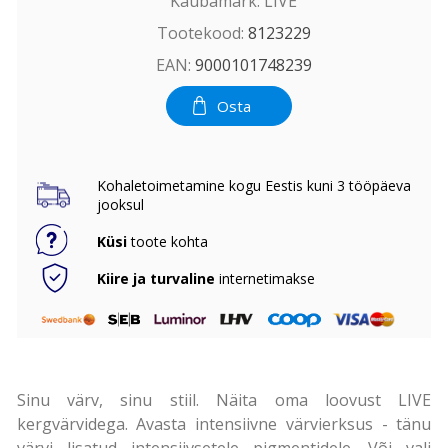
Kaubamärk:
LIVE
Tootekood:
8123229
EAN:
9000101748239
Osta
Kohaletoimetamine kogu Eestis kuni 3 tööpäeva
jooksul
Küsi
toote kohta
Kiire ja turvaline
internetimakse
Sinu värv, sinu stiil. Näita oma loovust LIVE
kergvärvidega. Avasta intensiivne värvierksus - tänu
värvi lisatud intensiivsetele pigmentidele. Või vali