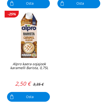
Osta
Osta
-25%
Alpro kaera-sojajook
karamelli Barista, 0,75L
2,50 €
3,35 €
Osta