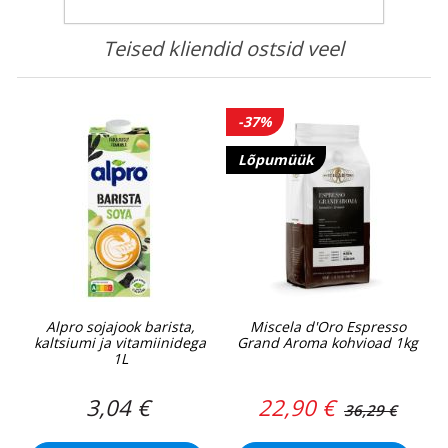
Teised kliendid ostsid veel
-37%
Lõpumüük
Alpro sojajook barista,
Miscela d'Oro Espresso
kaltsiumi ja vitamiinidega
Grand Aroma kohvioad 1kg
1L
3,04 €
22,90 €
36,29 €