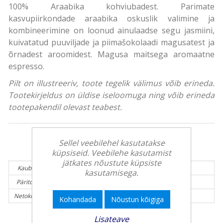
100% Araabika kohviubadest. Parimate
kasvupiirkondade araabika oskuslik valimine ja
kombineerimine on loonud ainulaadse segu jasmiini,
kuivatatud puuviljade ja piimašokolaadi magusatest ja
õrnadest aroomidest. Magusa maitsega aromaatne
espresso.
Pilt on illustreeriv, toote tegelik välimus võib erineda.
Tootekirjeldus on üldise iseloomuga ning võib erineda
tootepakendil olevast teabest.
Sellel veebilehel kasutatakse
Tooteinfo:
küpsiseid. Veebilehe kasutamist
jätkates nõustute küpsiste
Kaubamärk:
LAVAZZA
kasutamisega.
Päritolumaa:
Itaalia
Netokogus (g):
1000 g
Kohandada
Nõustun kõigiga
Lisateave