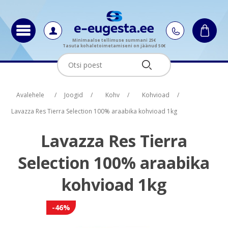
Minimaalse tellimuse summani 25€
Tasuta kohaletoimetamiseni on jäänud 50€
Oskus nimi
Oskus raha
Avalehele
/
Joogid
/
Kohv
/
Kohvioad
/
Lavazza Res Tierra Selection 100% araabika kohvioad 1kg
Lavazza Res Tierra
Selection 100% araabika
kohvioad 1kg
-46%