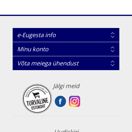
e-Eugesta info
Minu konto
Võta meiega ühendust
Jälgi meid
Uudiskiri