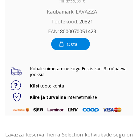
Hind:
55,39 €
Kaubamärk:
LAVAZZA
Tootekood:
20821
EAN:
8000070051423
Osta
Kohaletoimetamine kogu Eestis kuni 3 tööpäeva
jooksul
Küsi
toote kohta
Kiire ja turvaline
internetimakse
Lavazza Reserva Tierra Selection kohviubade segu on