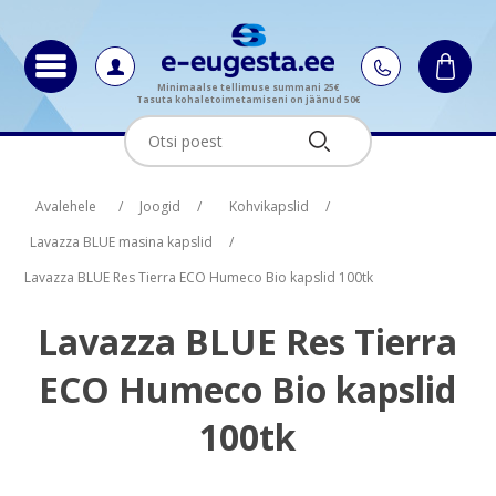
Minimaalse tellimuse summani 25€
Tasuta kohaletoimetamiseni on jäänud 50€
Oskus nimi
Oskus raha
Avalehele
/
Joogid
/
Kohvikapslid
/
Lavazza BLUE masina kapslid
/
Lavazza BLUE Res Tierra ECO Humeco Bio kapslid 100tk
Lavazza BLUE Res Tierra
ECO Humeco Bio kapslid
100tk