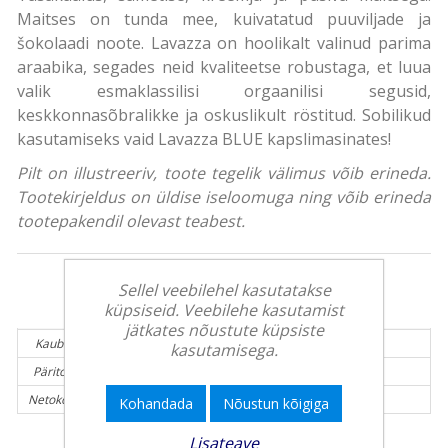
Maitses on tunda mee, kuivatatud puuviljade ja
šokolaadi noote. Lavazza on hoolikalt valinud parima
araabika, segades neid kvaliteetse robustaga, et luua
valik esmaklassilisi orgaanilisi segusid,
keskkonnasõbralikke ja oskuslikult röstitud. Sobilikud
kasutamiseks vaid Lavazza BLUE kapslimasinates!
Pilt on illustreeriv, toote tegelik välimus võib erineda.
Tootekirjeldus on üldise iseloomuga ning võib erineda
tootepakendil olevast teabest.
Sellel veebilehel kasutatakse
Tooteinfo:
küpsiseid. Veebilehe kasutamist
jätkates nõustute küpsiste
Kaubamärk:
LAVAZZA
kasutamisega.
Päritolumaa:
Itaalia
Netokogus (g):
900 g
Kohandada
Nõustun kõigiga
Lisateave