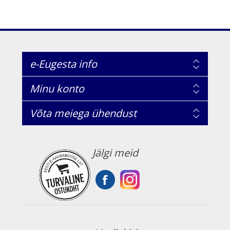
e-Eugesta info
Minu konto
Võta meiega ühendust
Jälgi meid