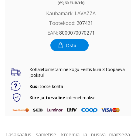
(69,60 EUR/tk)
Kaubamärk:
LAVAZZA
Tootekood:
207421
EAN:
8000070070271
Osta
Kohaletoimetamine kogu Eestis kuni 3 tööpäeva
jooksul
Küsi
toote kohta
Kiire ja turvaline
internetimakse
Tasakaalus, sametise, kreemja ja püsiva maitsega.