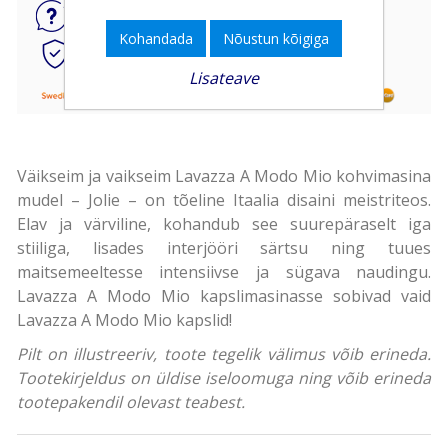
Küsi
toote kohta
Kohandada
Nõustun kõigiga
Kiire ja turvaline
internetimakse
Lisateave
Väikseim ja vaikseim Lavazza A Modo Mio kohvimasina
mudel – Jolie – on tõeline Itaalia disaini meistriteos.
Elav ja värviline, kohandub see suurepäraselt iga
stiiliga, lisades interjööri särtsu ning tuues
maitsemeeltesse intensiivse ja sügava naudingu.
Lavazza A Modo Mio kapslimasinasse sobivad vaid
Lavazza A Modo Mio kapslid!
Pilt on illustreeriv, toote tegelik välimus võib erineda.
Tootekirjeldus on üldise iseloomuga ning võib erineda
tootepakendil olevast teabest.