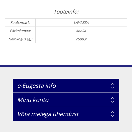
Tooteinfo:
Kaubamärk:
LAVAZZA
Päritolumaa:
Itaalia
Netokogus (g):
2600 g
e-Eugesta info
Minu konto
Võta meiega ühendust