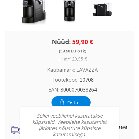
Nüüd:
59,90 €
(59,90 EUR/tk)
Hind:
120,95 €
Kaubamärk:
LAVAZZA
Tootekood:
20708
EAN:
8000070038264
Osta
Sellel veebilehel kasutatakse
küpsiseid. Veebilehe kasutamist
Kohaletoimetamine kogu Eestis kuni 3 tööpäeva
jätkates nõustute küpsiste
jooksul
kasutamisega.