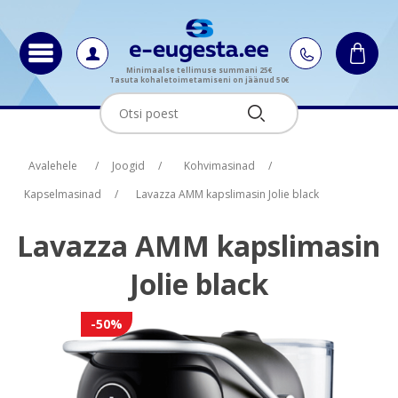
Minimaalse tellimuse summani 25€
Tasuta kohaletoimetamiseni on jäänud 50€
Oskus nimi
Oskus raha
Avalehele
/
Joogid
/
Kohvimasinad
/
Kapselmasinad
/
Lavazza AMM kapslimasin Jolie black
Lavazza AMM kapslimasin
Jolie black
-50%