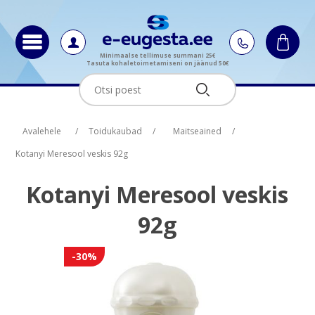
Minimaalse tellimuse summani 25€
Tasuta kohaletoimetamiseni on jäänud 50€
Oskus nimi
Oskus nimi
Oskus raha
Oskus raha
Avalehele
/
Toidukaubad
/
Maitseained
/
Kotanyi Meresool veskis 92g
Kotanyi Meresool veskis
92g
-30%