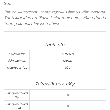
Sool
Pilt on illustreeriv, toote tegelik välimus võib erineda.
Tootekirjeldus on üldise iseloomuga ning võib erineda
tootepakendil olevast teabest.
Tooteinfo:
Kaubamärk:
KOTANYI
Päritolumaa:
Kreeka
Netokogus (g):
92 g
Toiteväärtus / 100g
Energiasisaldus
0
(kJ)
Energiasisaldus
0
(kcal)