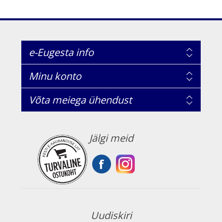
e-Eugesta info
Minu konto
Võta meiega ühendust
Jälgi meid
Uudiskiri