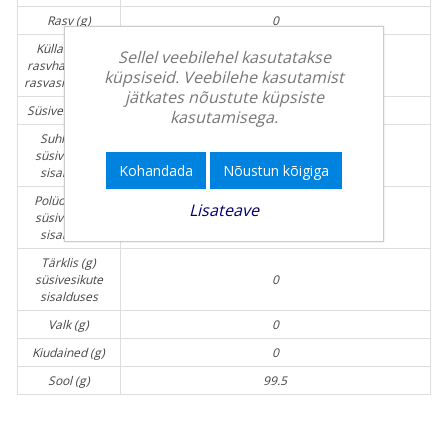
Rasv (g)
0
Küllastunud
Sellel veebilehel kasutatakse
rasvhapped (g)
0
küpsiseid. Veebilehe kasutamist
rasvasisalduses
jätkates nõustute küpsiste
Süsivesikud (g)
0
kasutamisega.
Suhkur (g)
süsivesikute
0
Kohandada
Nõustun kõigiga
sisalduses
Polüoolid (g)
Lisateave
süsivesikute
0
sisalduses
Tärklis (g)
süsivesikute
0
sisalduses
Valk (g)
0
Kiudained (g)
0
Sool (g)
99.5