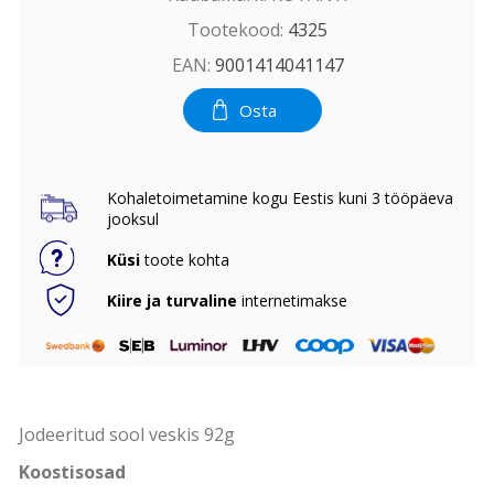
Tootekood:
4325
EAN:
9001414041147
Osta
Kohaletoimetamine kogu Eestis kuni 3 tööpäeva
jooksul
Küsi
toote kohta
Kiire ja turvaline
internetimakse
Jodeeritud sool veskis 92g
Koostisosad