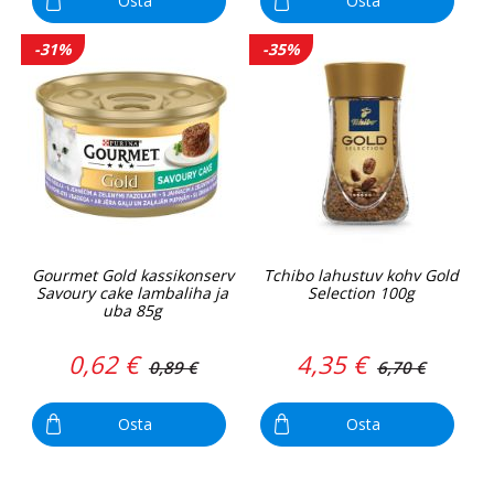
Osta
Osta
-31%
-35%
Gourmet Gold kassikonserv
Tchibo lahustuv kohv Gold
Savoury cake lambaliha ja
Selection 100g
uba 85g
0,62 €
4,35 €
0,89 €
6,70 €
Osta
Osta