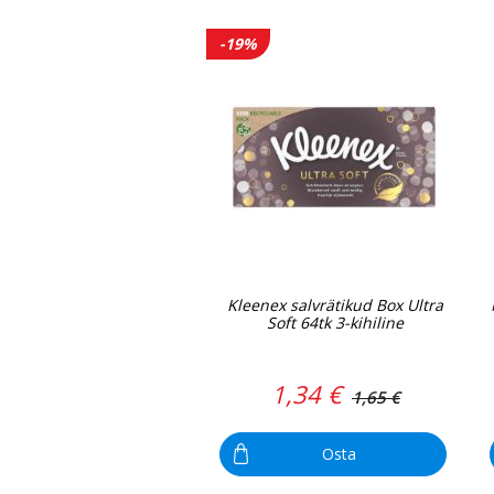
-19%
Kleenex salvrätikud Box Ultra
Soft 64tk 3-kihiline
1,34 €
1,65 €
Osta