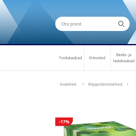
Beebi- ja
Toidukaubad
Eritooted
lastekaubad
Oskus nimi
Osk
Avalehele
/
Majapidamistarbed
/
-17%