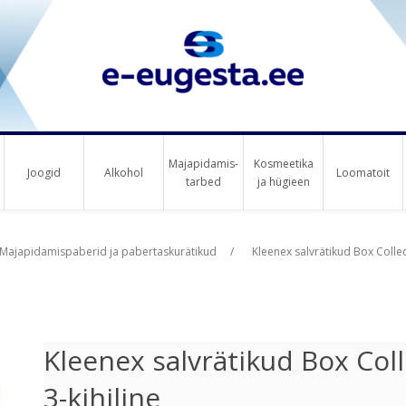
Majapidamis-
Kosmeetika
Joogid
Alkohol
Loomatoit
tarbed
ja hügieen
us raha
Majapidamispaberid ja pabertaskurätikud
/
Kleenex salvrätikud Box Collec
Kleenex salvrätikud Box Col
3-kihiline