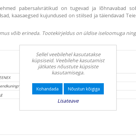
 pehmed pabersalvrätikud on tugevad ja lõhnavabad so
sad, kaasaegsed kujundused on stiilsed ja täiendavad Teie
välimus võib erineda. Tootekirjeldus on üldise iseloomuga ni
Sellel veebilehel kasutatakse
küpsiseid. Veebilehe kasutamist
jätkates nõustute küpsiste
kasutamisega.
EENEX
endkuningriik
Kohandada
Nõustun kõigiga
 g
Lisateave