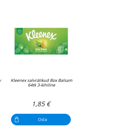
y
Kleenex salvrätikud Box Balsam
64tk 3-kihiline
1,85 €
Osta