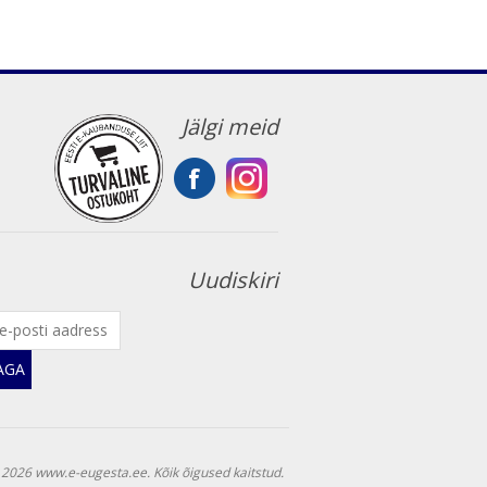
Jälgi meid
Uudiskiri
JAGA
 2026 www.e-eugesta.ee. Kõik õigused kaitstud.