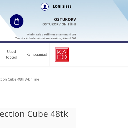
LOGI SISSE
OSTUKORV
OSTUKORV ON TÜHI
Minimaalse tellimuse summani 25€
Tasuta kohaletoimetamiseni on jäänud 50€
Uued
Kampaaniad
tooted
tion Cube 48tk 3-kihiline
lection Cube 48tk