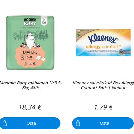
Moomin Baby mähkmed Nr3 5-
Kleenex salvrätikud Box Allerg
8kg 48tk
Comfort 56tk 3-kihiline
18,34 €
1,79 €
Osta
Osta