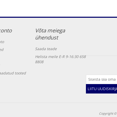
konto
Võta meiega
ühendust
to
Saada teade
ed
Helista meile E-R 9-16:30 658
8808
vaadatud tooted
LIITU UUDISKIR
Copyright ©