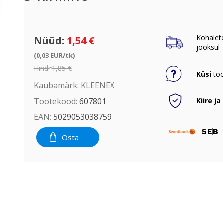
Kohalet
Nüüd:
1,54 €
jooksul
(0,03 EUR/tk)
Hind:
1,85 €
Küsi
too
Kaubamärk:
KLEENEX
Kiire ja
Tootekood:
607801
EAN:
5029053038759
Osta