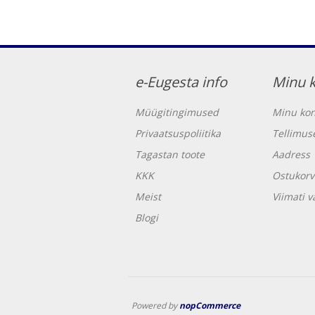
e-Eugesta info
Minu 
Müügitingimused
Minu kon
Privaatsuspoliitika
Tellimus
Tagastan toote
Aadress
KKK
Ostukorv
Meist
Viimati 
Blogi
Powered by
nopCommerce