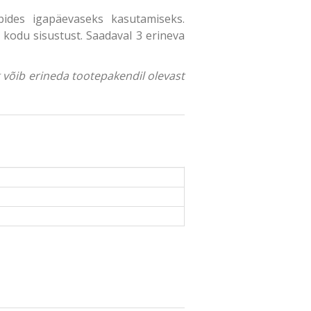
bides igapäevaseks kasutamiseks.
 kodu sisustust. Saadaval 3 erineva
ng võib erineda tootepakendil olevast