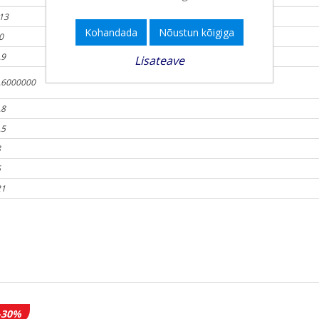
13
Kohandada
Nõustun kõigiga
0
.9
Lisateave
.6000000
.8
.5
8
5
21
-30%