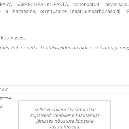
IMARASV, SARAPUUPÄHKLIPASTA, vähendatud rasvasisald
na- ja maitseaine, kergitusaine (naatriumkarbonaadid). 1Ra
l kuumusest.
välimus võib erineda. Tootekirjeldus on üldise iseloomuga ni
T KAT
lgaaria
 g
Sellel veebilehel kasutatakse
küpsiseid. Veebilehe kasutamist
jätkates nõustute küpsiste
kasutamisega.