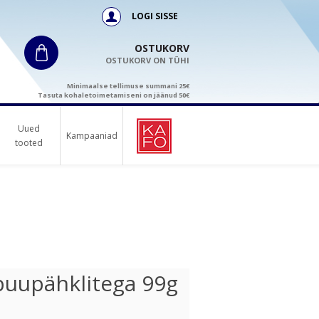
LOGI SISSE
OSTUKORV
OSTUKORV ON TÜHI
Minimaalse tellimuse summani 25€
Tasuta kohaletoimetamiseni on jäänud 50€
Uued
Kampaaniad
tooted
apuupähklitega 99g