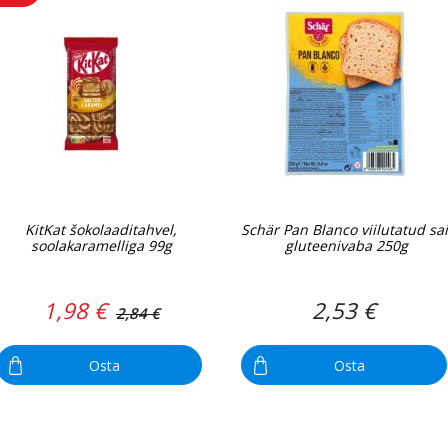
KitKat šokolaaditahvel,
Schär Pan Blanco viilutatud sai
soolakaramelliga 99g
gluteenivaba 250g
1,98 €
2,53 €
2,84 €
Osta
Osta