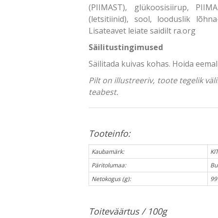
(PIIMAST), glükoosisiirup, PI
(letsitiinid), sool, looduslik lõh
Lisateavet leiate saidilt ra.org
Säilitustingimused
Säilitada kuivas kohas. Hoida eema
Pilt on illustreeriv, toote tegelik 
teabest.
Tooteinfo:
Kaubamärk:
KI
Päritolumaa:
Bu
Netokogus (g):
99
Toiteväärtus / 100g