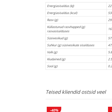
Energiasisaldus (kJ)
22
Energiasisaldus (kcal)
53
Rasv (g)
29
Küllastunud rasvhapped (g)
16
rasvasisalduses
Süsivesikud (g)
57
Suhkur (g) süsivesikute sisalduses
47
Valk (g)
5.
Kiudained (g)
2.
Sool (g)
0.
Teised kliendid ostsid veel
-40%