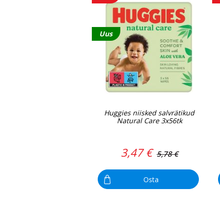
Uus
Huggies niisked salvrätikud
Natural Care 3x56tk
3,47 €
5,78 €
Osta