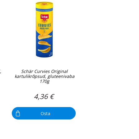
,
Schär Curvies Original
kartulikrõpsud, gluteenivaba
170g
4,36 €
Osta