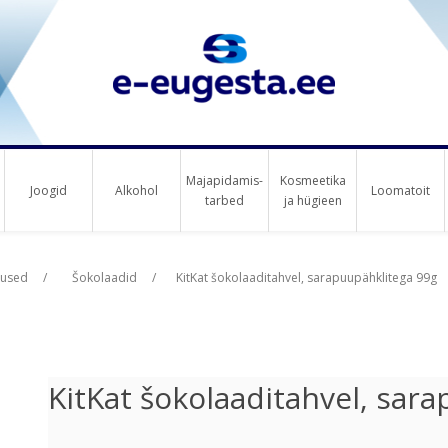
Majapidamis-
Kosmeetika
Joogid
Alkohol
Loomatoit
tarbed
ja hügieen
us raha
us raha
tused
/
Šokolaadid
/
KitKat šokolaaditahvel, sarapuupähklitega 99g
KitKat šokolaaditahvel, sar