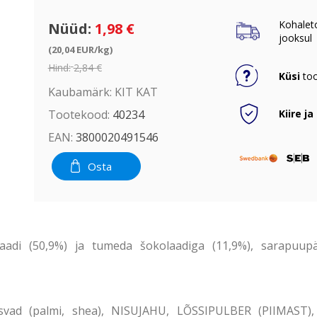
Kohalet
Nüüd:
1,98 €
jooksul
(20,04 EUR/kg)
Hind:
2,84 €
Küsi
too
Kaubamärk:
KIT KAT
Kiire ja
Tootekood:
40234
EAN:
3800020491546
Osta
adi (50,9%) ja tumeda šokolaadiga (11,9%), sarapuupäh
svad (palmi, shea), NISUJAHU, LÕSSIPULBER (PIIMAST), 