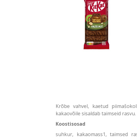
Krõbe vahvel, kaetud piimašokola
kakaovõile sisaldab taimseid rasvu.
Koostisosad
suhkur, kakaomass1, taimsed ra