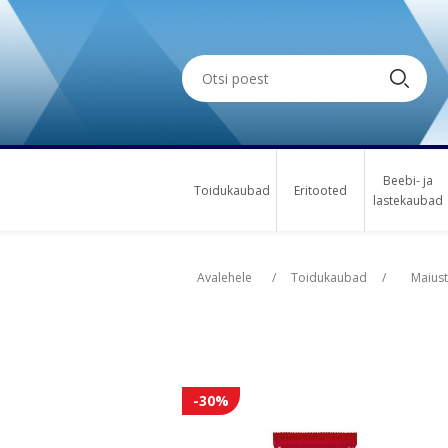
Beebi- ja
Toidukaubad
Eritooted
lastekaubad
Oskus nimi
Oskus nimi
Osk
Osk
Avalehele
/
Toidukaubad
/
Maius
-30%