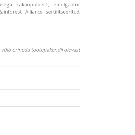
usega kakaopulber1, emulgaator
inforest Alliance sertifitseeritud.
ng võib erineda tootepakendil olevast