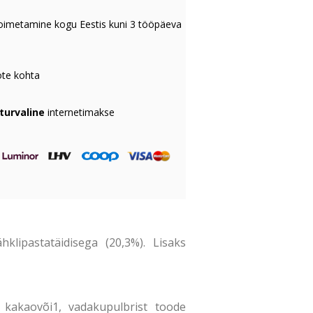
oimetamine kogu Eestis kuni 3 tööpäeva
te kohta
 turvaline
internetimakse
klipastatäidisega (20,3%). Lisaks
kakaovõi1, vadakupulbrist toode