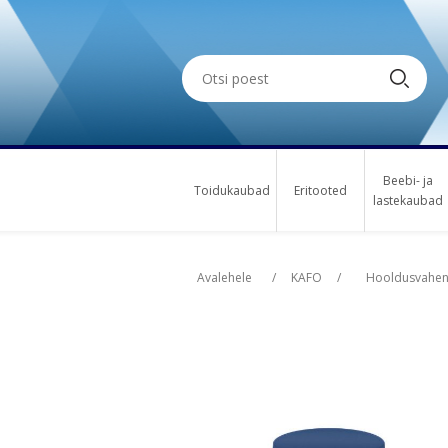
Beebi- ja
Toidukaubad
Eritooted
lastekaubad
Oskus nimi
Osk
Avalehele
/
KAFO
/
Hooldusvahen