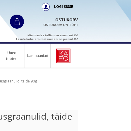
LOGI SISSE
OSTUKORV
OSTUKORV ON TÜHI
Minimaalse tellimuse summani 25€
Tasuta kohaletoimetamiseni on jäänud 50€
Uued
Kampaaniad
tooted
usgraanulid, täide 90g
sgraanulid, täide