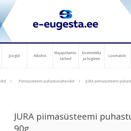
Majapidamis-
Kosmeetika
Joogid
Alkohol
Loomatoit
tarbed
ja hügieen
us raha
did
/
Piimasüsteemi puhastusvahendid
/
JURA piimasüsteemi puhast
JURA piimasüsteemi puhastu
90g