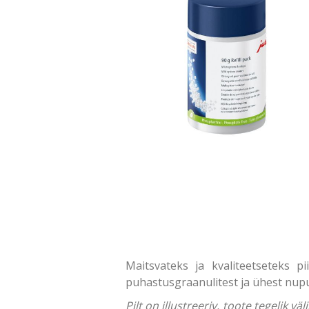
Maitsvateks ja kvaliteetseteks p
puhastusgraanulitest ja ühest nupu
Pilt on illustreeriv, toote tegelik 