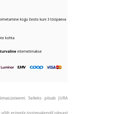
oimetamine kogu Eestis kuni 3 tööpäeva
te kohta
 turvaline
internetimakse
iimasüsteemi. Selleks piisab JURA
ng võib erineda tootepakendil olevast