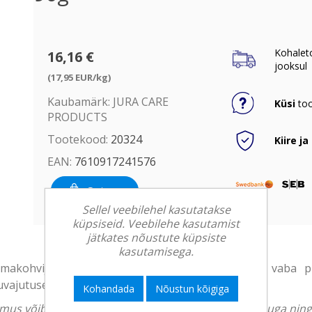
Kohalet
16,16 €
jooksul
(17,95 EUR/kg)
Kaubamärk:
JURA CARE
Küsi
too
PRODUCTS
Tootekood:
20324
Kiire ja
EAN:
7610917241576
Osta
Sellel veebilehel kasutatakse
küpsiseid. Veebilehe kasutamist
jätkates nõustute küpsiste
kasutamisega.
iimakohvijookideks vajame puhast ja bakteritest vaba p
vajutusest.
Kohandada
Nõustun kõigiga
välimus võib erineda. Tootekirjeldus on üldise iseloomuga ni