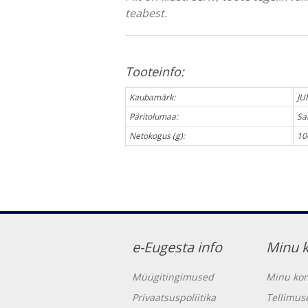
teabest.
Tooteinfo:
Kaubamärk:
JU
Päritolumaa:
Sa
Netokogus (g):
10
e-Eugesta info
Minu 
Müügitingimused
Minu kon
Privaatsuspoliitika
Tellimus