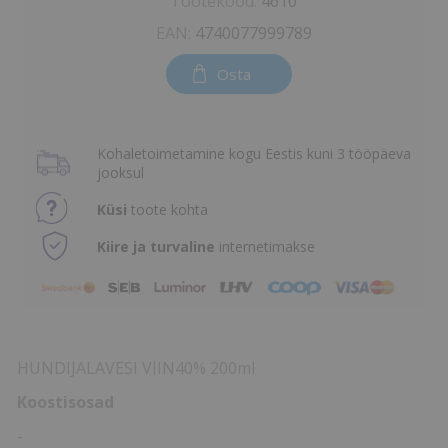
Tootekood:
4610
EAN:
4740077999789
Osta
Kohaletoimetamine kogu Eestis kuni 3 tööpäeva
jooksul
Küsi
toote kohta
Kiire ja turvaline
internetimakse
HUNDIJALAVESI VIIN40% 200ml
Koostisosad
-