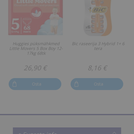
Huggies püksmähkmed
Bic raseerija 3 Hybrid 1+ 6
Little Movers 5 Box Boy 12-
tera
17kg 68tk
26,90 €
8,16 €
Osta
Osta