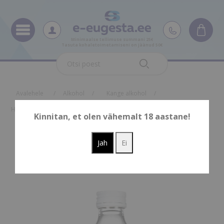
Minimaalse tellimuse summani 25€
Tasuta kohaletoimetamiseni on jäänud 50€
Oskus nimi
Oskus raha
Avalehele
/
Alkohol
/
Kange alkohol
/
Hundijalavesi viin 40% 0,2L pet
Kinnitan, et olen vähemalt 18 aastane!
Hundijalavesi viin 40%
0,2L pet