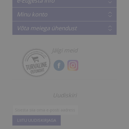
e-Eugesta info
Minu konto
Võta meiega ühendust
Jälgi meid
Uudiskiri
LIITU UUDISKIRJAGA