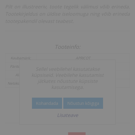
Pilt on illustreeriv, toote tegelik välimus võib erineda.
Tootekirjeldus on üldise iseloomuga ning võib erineda
tootepakendil olevast teabest.
Tooteinfo:
Kaubamärk:
APRICOT
Päritolumaa:
Eesti
Sellel veebilehel kasutatakse
küpsiseid. Veebilehe kasutamist
Alk. %:
40 %
jätkates nõustute küpsiste
Netokogus (ml):
200 ml
kasutamisega.
Kohandada
Nõustun kõigiga
Teised kliendid ostsid veel
Lisateave