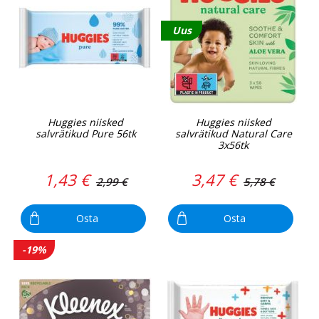
Uus
Huggies niisked
Huggies niisked
salvrätikud Pure 56tk
salvrätikud Natural Care
3x56tk
1,43 €
3,47 €
2,99 €
5,78 €
Osta
Osta
-19%