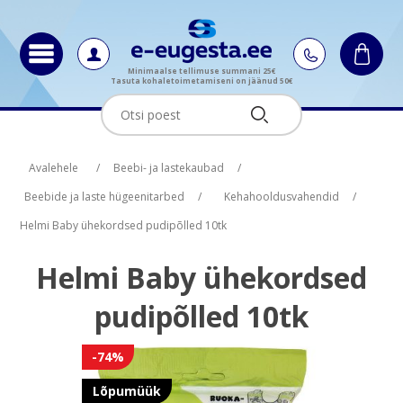
Minimaalse tellimuse summani 25€
Tasuta kohaletoimetamiseni on jäänud 50€
Oskus nimi
Oskus raha
Avalehele
/
Beebi- ja lastekaubad
/
Beebide ja laste hügeenitarbed
/
Kehahooldusvahendid
/
Helmi Baby ühekordsed pudipõlled 10tk
Helmi Baby ühekordsed
pudipõlled 10tk
-74%
Lõpumüük