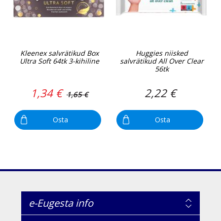
Kleenex salvrätikud Box
Huggies niisked
Ultra Soft 64tk 3-kihiline
salvrätikud All Over Clear
56tk
1,34 €
2,22 €
1,65 €
Osta
Osta
e-Eugesta info