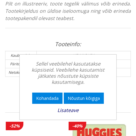
Pilt on illustreeriv, toote tegelik välimus võib erineda.
Tootekirjeldus on üldise iseloomuga ning võib erineda
tootepakendil olevast teabest.
Tooteinfo:
Kaubamärk:
HELMI BABY
Sellel veebilehel kasutatakse
Päritolumaa:
Soome
küpsiseid. Veebilehe kasutamist
Netokogus (g):
49 g
jätkates nõustute küpsiste
kasutamisega.
Kohandada
Nõustun kõigiga
Teised kliendid ostsid veel
Lisateave
-52%
-40%