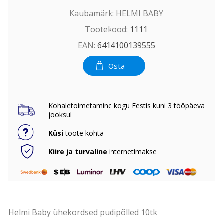
Kaubamärk:
HELMI BABY
Tootekood:
1111
EAN:
6414100139555
Osta
Kohaletoimetamine kogu Eestis kuni 3 tööpäeva
jooksul
Küsi
toote kohta
Kiire ja turvaline
internetimakse
Helmi Baby ühekordsed pudipõlled 10tk