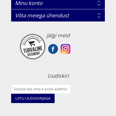
Minu konto
Võta meiega ühendust
Jälgi meid
Uudiskiri
LIITU UUDISKIRJAGA