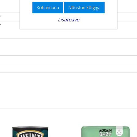
Kohandada
Nõustun kõigiga
7
Lisateave
7