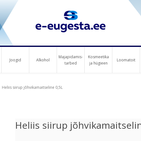
Majapidamis-
Kosmeetika
Joogid
Alkohol
Loomatoit
tarbed
ja hügieen
us raha
us raha
Heliis siirup jõhvikamaitseline 0,5L
Heliis siirup jõhvikamaitseli