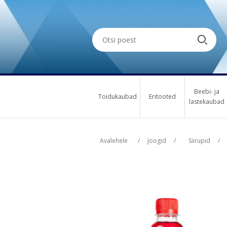
Beebi- ja
Toidukaubad
Eritooted
lastekaubad
Oskus nimi
Oskus nimi
Osk
Osk
Avalehele
/
Joogid
/
Siirupid
/