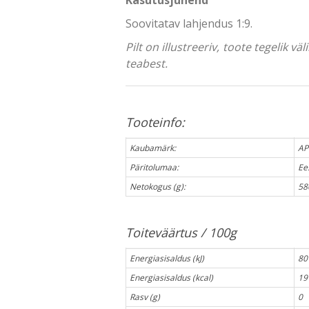
Soovitatav lahjendus 1:9.
Pilt on illustreeriv, toote tegelik 
teabest.
Tooteinfo:
Kaubamärk:
AP
Päritolumaa:
Ee
Netokogus (g):
58
Toiteväärtus / 100g
Energiasisaldus (kJ)
80
Energiasisaldus (kcal)
19
Rasv (g)
0