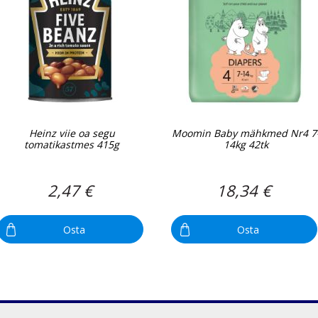
Heinz viie oa segu
Moomin Baby mähkmed Nr4 7
tomatikastmes 415g
14kg 42tk
2,47 €
18,34 €
Osta
Osta