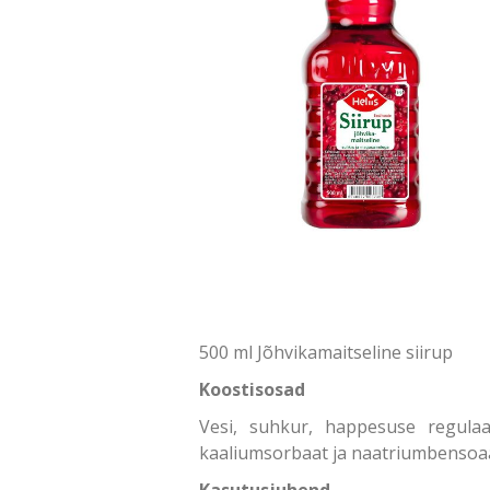
500 ml Jõhvikamaitseline siirup
Koostisosad
Vesi, suhkur, happesuse regulaa
kaaliumsorbaat ja naatriumbensoaa
Kasutusjuhend