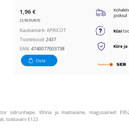
Kohalet
1,96 €
jooksul
(3,92 EUR/l)
Kaubamärk:
APRICOT
Küsi
too
Tootekood:
2437
Kiire ja
EAN:
4740077003738
Osta
tor sidrunhape, lõhna ja maitseaine, magusained: E952,
t, toiduvärv E122.