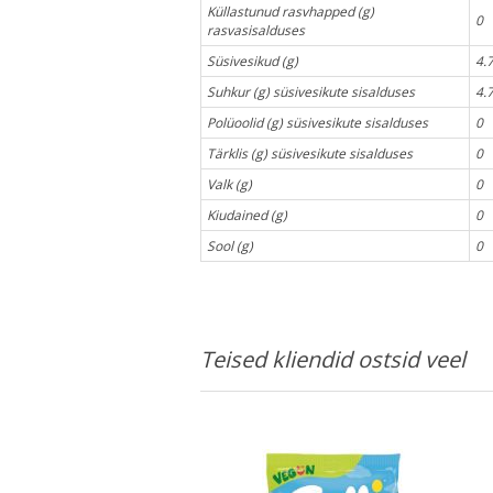
Küllastunud rasvhapped (g)
0
rasvasisalduses
Süsivesikud (g)
4.
Suhkur (g) süsivesikute sisalduses
4.
Polüoolid (g) süsivesikute sisalduses
0
Tärklis (g) süsivesikute sisalduses
0
Valk (g)
0
Kiudained (g)
0
Sool (g)
0
Teised kliendid ostsid veel