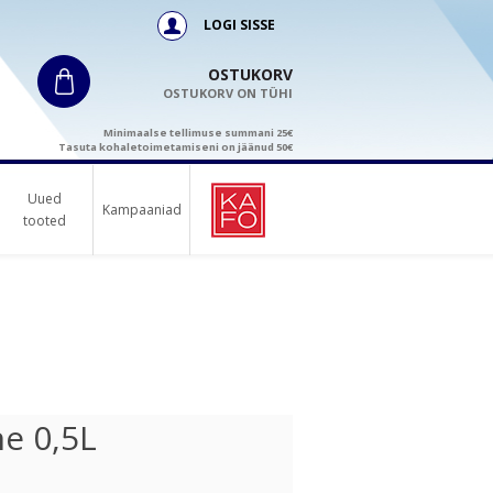
LOGI SISSE
OSTUKORV
OSTUKORV ON TÜHI
Minimaalse tellimuse summani 25€
Tasuta kohaletoimetamiseni on jäänud 50€
Uued
Kampaaniad
tooted
ne 0,5L