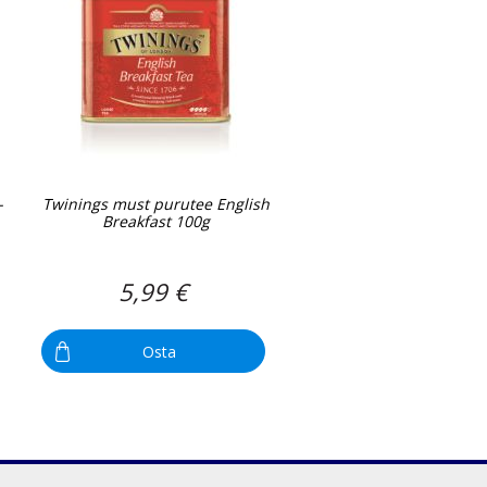
-
Twinings must purutee English
Breakfast 100g
5,99 €
Osta