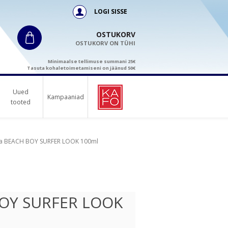
LOGI SISSE
OSTUKORV
OSTUKORV ON TÜHI
Minimaalse tellimuse summani 25€
Tasuta kohaletoimetamiseni on jäänud 50€
Uued
Kampaaniad
tooted
ta BEACH BOY SURFER LOOK 100ml
BOY SURFER LOOK