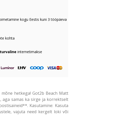
oimetamine kogu Eestis kuni 3 tööpäeva
te kohta
 turvaline
internetimakse
id mõne hetkega! Got2b Beach Matt
s, aga samas ka sirge ja korrektselt
oostisaineid**. Kasutamine: Kasuta
stele, vajuta need kergelt loki või