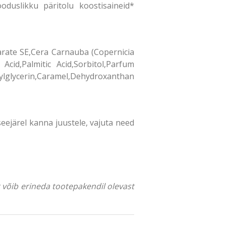
oduslikku päritolu koostisaineid*
earate SE,Cera Carnauba (Copernicia
cid,Palmitic Acid,Sorbitol,Parfum
xylglycerin,Caramel,Dehydroxanthan
seejärel kanna juustele, vajuta need
ng võib erineda tootepakendil olevast