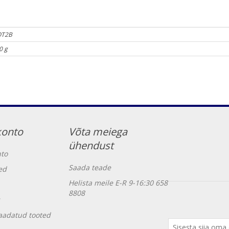
T2B
0 g
konto
Võta meiega
ühendust
to
Saada teade
ed
Helista meile E-R 9-16:30 658
8808
vaadatud tooted