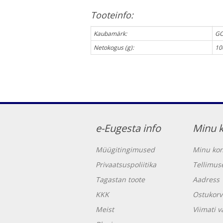
Tooteinfo:
Kaubamärk:
GO
Netokogus (g):
10
e-Eugesta info
Minu 
Müügitingimused
Minu kon
Privaatsuspoliitika
Tellimus
Tagastan toote
Aadress
KKK
Ostukorv
Meist
Viimati 