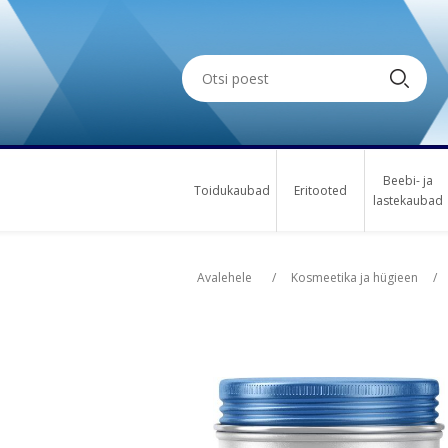
Beebi- ja
Toidukaubad
Eritooted
lastekaubad
Oskus nimi
Osk
Avalehele
/
Kosmeetika ja hügieen
/