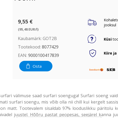
Kohalet
9,55 €
jooksul
(95,48 EUR/l)
Kaubamärk:
GOT2B
Küsi
too
Tootekood:
8077429
Kiire ja
EAN:
9000100417839
Osta
urfari välimuse saad surfari soenguga! Surfari soeng va
ti surfari soengu, mis võib olla nii chill kui kergelt sassi
ta on matt. Tootevalem sisaldab 97% looduslikku päritolu k
uivadel juustel. Hõõru pastat peopesas, seejärel kanna juu