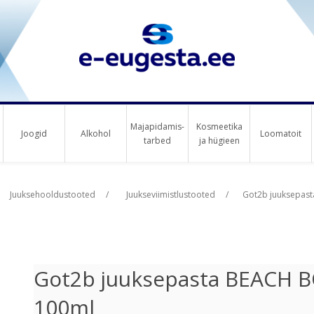
Majapidamis-
Kosmeetika
Joogid
Alkohol
Loomatoit
tarbed
ja hügieen
us raha
Juuksehooldustooted
/
Juukseviimistlustooted
/
Got2b juuksepas
Got2b juuksepasta BEACH 
100ml