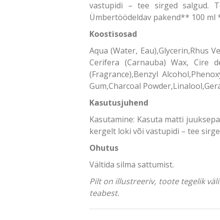
vastupidi – tee sirged salgud. T
Ümbertöödeldav pakend** 100 ml *
Koostisosad
Aqua (Water, Eau),Glycerin,Rhus Ve
Cerifera (Carnauba) Wax, Cire de
(Fragrance),Benzyl Alcohol,Phenox
Gum,Charcoal Powder,Linalool,Gera
Kasutusjuhend
Kasutamine: Kasuta matti juuksepast
kergelt loki või vastupidi – tee sirg
Ohutus
Vältida silma sattumist.
Pilt on illustreeriv, toote tegelik 
teabest.