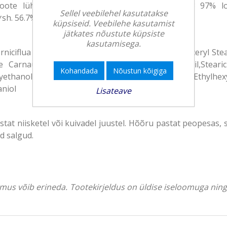
oote lühitutvustus: Surfari look Chill püsivus 3 97% lo
Sellel veebilehel kasutatakse
sh. 56.7% vett
küpsiseid. Veebilehe kasutamist
jätkates nõustute küpsiste
kasutamisega.
rniciflua Peel Cera (Rhus Verniciflua Peel Wax),Glyceryl St
 Carnauba),Ricinus Communis (Castor) Seed Oil,Stearic A
Kohandada
Nõustun kõigiga
yethanol,Hydrogenated Castor Oil,Caprylyl Glycol,Ethylhe
niol
Lisateave
at niisketel või kuivadel juustel. Hõõru pastat peopesas, 
ed salgud.
välimus võib erineda. Tootekirjeldus on üldise iseloomuga ni