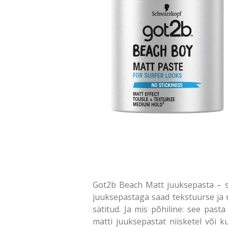
Got2b Beach Matt juuksepasta – s
juuksepastaga saad tekstuurse ja ma
sätitud. Ja mis põhiline: see pas
matti juuksepastat niisketel või k