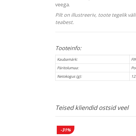
veega.
Pilt on illustreeriv, toote tegelik 
teabest.
Tooteinfo:
Kaubamärk:
FI
Päritolumaa:
Po
Netokogus (g):
12
Teised kliendid ostsid veel
-31%