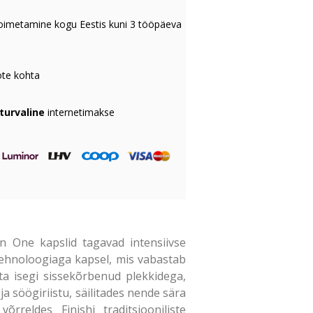
oimetamine kogu Eestis kuni 3 tööpäeva
te kohta
 turvaline
internetimakse
n One kapslid tagavad intensiivse
ehnoloogiaga kapsel, mis vabastab
eta isegi sissekõrbenud plekkidega,
a söögiriistu, säilitades nende sära
reldes Finishi traditsiooniliste