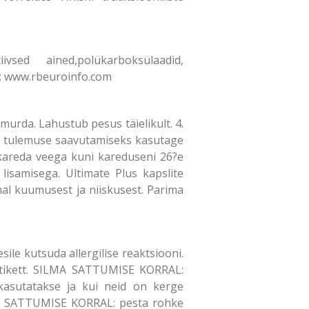
vsed ained,polükarboksülaadid,
ve: www.rbeuroinfo.com
murda. Lahustub pesus täielikult. 4.
ima tulemuse saavutamiseks kasutage
kareda veega kuni kareduseni 26?e
isamisega. Ultimate Plus kapslite
mal kuumusest ja niiskusest. Parima
sile kutsuda allergilise reaktsiooni.
 etikett. SILMA SATTUMISE KORRAL:
 kasutatakse ja kui neid on kerge
ALE SATTUMISE KORRAL: pesta rohke