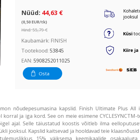
Kohalet
Nüüd:
44,63 €
jooksul
(0,50 EUR/tk)
Hind:
55,79 €
Küsi
too
Kaubamärk:
FINISH
Kiire ja
Tootekood:
53845
EAN:
5908252011025
Osta
emon nõudepesumasina kapslid. Finish Ultimate Plus All i
el korral ja iga kord. See on meie esimene CYCLESYNCTM-t
igel ajal. Selle täiustatud koostis võitleb ilma eelloputus
i jooksul. Kapslid kaitsevad ja hooldavad teie klaasnõusid j
ulemuslikkus 15% väiksema keemikaalide osakaaluga võr