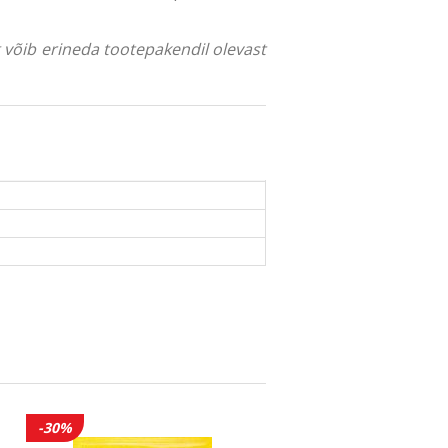
ng võib erineda tootepakendil olevast
-30%