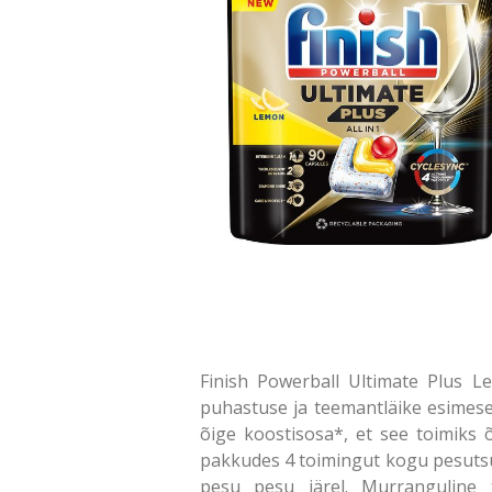
Finish Powerball Ultimate Plus L
puhastuse ja teemantläike esimes
õige koostisosa*, et see toimiks õ
pakkudes 4 toimingut kogu pesutsükl
pesu pesu järel. Murranguline t