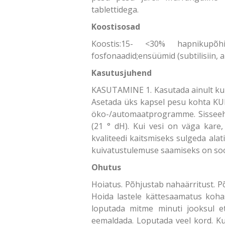
tablettidega.
Koostisosad
Koostis:15- <30% hapnikupõhis
fosfonaadid;ensüümid (subtilisiin,
Kasutusjuhend
KASUTAMINE 1. Kasutada ainult kuiva
Asetada üks kapsel pesu kohta KUIV
öko-/automaatprogramme. Sisseehi
(21 ° dH). Kui vesi on väga kare
kvaliteedi kaitsmiseks sulgeda ala
kuivatustulemuse saamiseks on soo
Ohutus
Hoiatus. Põhjustab nahaärritust. Põh
Hoida lastele kättesaamatus koha
loputada mitme minuti jooksul et
eemaldada. Loputada veel kord. K