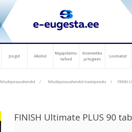
Majapidamis-
Kosmeetika
Joogid
Alkohol
Loomatoit
tarbed
ja hügieen
us raha
Nõudepesuvahendid
/
Nõudepesuvahendid masinpesuks
/
FINISH U
FINISH Ultimate PLUS 90 ta