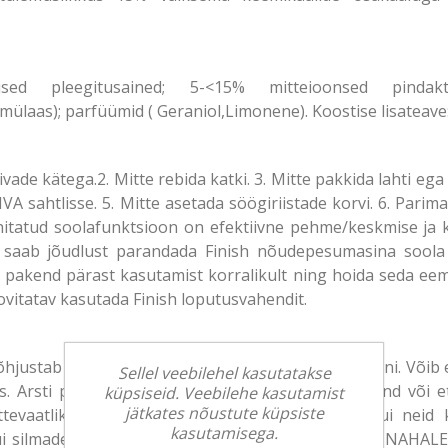
ed pleegitusained; 5-<15% mitteioonsed pindaktii
 amülaas); parfüümid ( Geraniol,Limonene). Koostise lisatea
de kätega.2. Mitte rebida katki. 3. Mitte pakkida lahti ega 
A sahtlisse. 5. Mitte asetada söögiriistade korvi. 6. Par
tatud soolafunktsioon on efektiivne pehme/keskmise ja 
, saab jõudlust parandada Finish nõudepesumasina soola l
ti pakend pärast kasutamist korralikult ning hoida seda ee
vitatav kasutada Finish loputusvahendit.
justab tugevat silmade ärritust. Sisaldab subtilisiini. Võib e
Sellel veebilehel kasutatakse
s. Arsti poole pöördudes võtta kaasa toote pakend või
küpsiseid. Veebilehe kasutamist
jätkates nõustute küpsiste
tevaatlikult veega. Eemaldada kontaktläätsed, kui neid
kasutamisega.
ui silmade ärritus ei möödu: pöörduda arsti poole. NAH