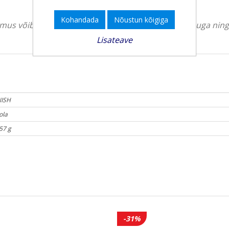
Kohandada
Nõustun kõigiga
välimus võib erineda. Tootekirjeldus on üldise iseloomuga ni
Lisateave
NISH
ola
57 g
-31%