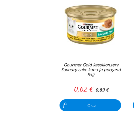
Gourmet Gold kassikonserv
Savoury cake kana ja porgand
85g
0,62 €
0,89 €
Osta