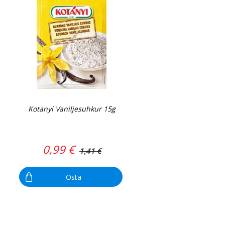
Kotanyi Vaniljesuhkur 15g
0,99 €
1,41 €
Osta