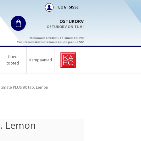
LOGI SISSE
OSTUKORV
OSTUKORV ON TÜHI
Minimaalse tellimuse summani 25€
Tasuta kohaletoimetamiseni on jäänud 50€
Uued
Kampaaniad
tooted
ltimate PLUS 90 tab. Lemon
b. Lemon