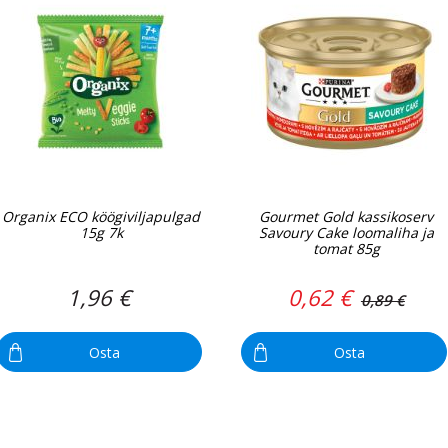
Organix ECO köögiviljapulgad
Gourmet Gold kassikoserv
15g 7k
Savoury Cake loomaliha ja
tomat 85g
1,96 €
0,62 €
0,89 €
Osta
Osta