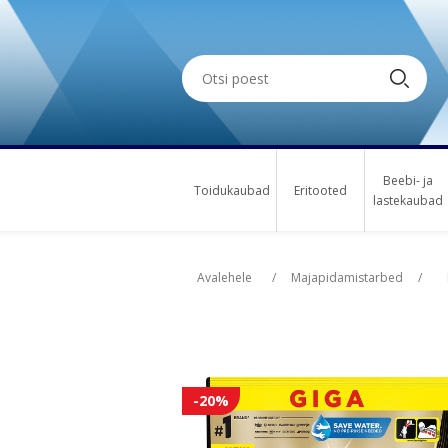
Beebi- ja
Toidukaubad
Eritooted
lastekaubad
Oskus nimi
Osk
Avalehele
/
Majapidamistarbed
/
-20%