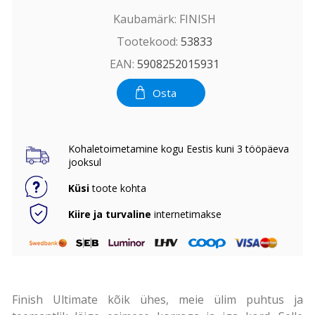
Kaubamärk:
FINISH
Tootekood:
53833
EAN:
5908252015931
Osta
Kohaletoimetamine kogu Eestis kuni 3 tööpäeva
jooksul
Küsi
toote kohta
Kiire ja turvaline
internetimakse
Finish Ultimate kõik ühes, meie ülim puhtus ja