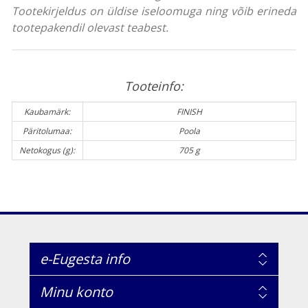
Tootekirjeldus on üldise iseloomuga ning võib erineda
tootepakendil olevast teabest.
Tooteinfo:
Kaubamärk:
FINISH
Päritolumaa:
Poola
Netokogus (g):
705 g
e-Eugesta info
Minu konto