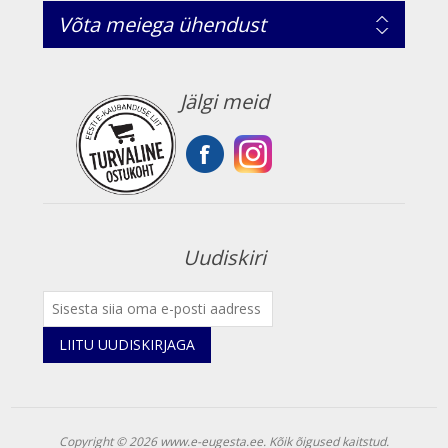
Võta meiega ühendust
Jälgi meid
Uudiskiri
LIITU UUDISKIRJAGA
Copyright © 2026 www.e-eugesta.ee. Kõik õigused kaitstud.