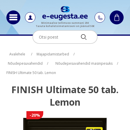
Minimaalse tellimuse summani 25€
Tasuta kohaletoimetamiseni on jäänud 50€
Oskus nimi
Oskus raha
Avalehele
/
Majapidamistarbed
/
Nõudepesuvahendid
/
Nõudepesuvahendid masinpesuks
/
FINISH Ultimate 50 tab. Lemon
FINISH Ultimate 50 tab.
Lemon
-20%