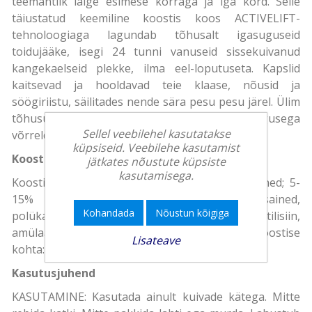
teemantlik läige esimese korraga ja iga kord. Selle
täiustatud keemiline koostis koos ACTIVELIFT-
tehnoloogiaga lagundab tõhusalt igasuguseid
toidujääke, isegi 24 tunni vanuseid sissekuivanud
kangekaelseid plekke, ilma eel-loputuseta. Kapslid
kaitsevad ja hooldavad teie klaase, nõusid ja
söögiriistu, säilitades nende sära pesu pesu järel. Ülim
tõhusus 15% väiksema kemikaalide kogusega
Sellel veebilehel kasutatakse
võrreldes Finish Power tablettidega.
küpsiseid. Veebilehe kasutamist
Koostisosad
jätkates nõustute küpsiste
kasutamisega.
Koostis: 15-30% mitteioonsed pindaktiivsed ained; 5-
15% hapnikupõhised pleegitusained,
Kohandada
Nõustun kõigiga
polükarboksülaadid, fosfonaadid; ensüümid (subtilisiin,
amülaas); parfüümid (Limonene). Lisateave koostise
Lisateave
kohta: www.rbeuroinfo.com.
Kasutusjuhend
KASUTAMINE: Kasutada ainult kuivade kätega. Mitte