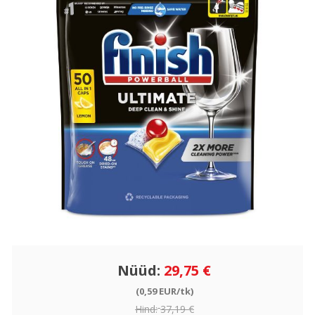
Nüüd:
29,75 €
(0,59 EUR/tk)
Hind:
37,19 €