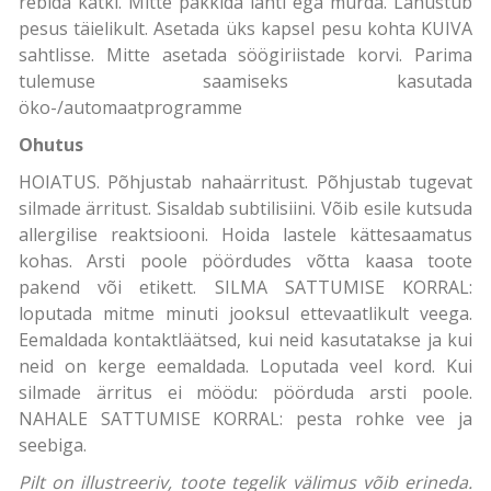
rebida katki. Mitte pakkida lahti ega murda. Lahustub
pesus täielikult. Asetada üks kapsel pesu kohta KUIVA
sahtlisse. Mitte asetada söögiriistade korvi. Parima
tulemuse saamiseks kasutada
öko-/automaatprogramme
Ohutus
HOIATUS. Põhjustab nahaärritust. Põhjustab tugevat
silmade ärritust. Sisaldab subtilisiini. Võib esile kutsuda
allergilise reaktsiooni. Hoida lastele kättesaamatus
kohas. Arsti poole pöördudes võtta kaasa toote
pakend või etikett. SILMA SATTUMISE KORRAL:
loputada mitme minuti jooksul ettevaatlikult veega.
Eemaldada kontaktläätsed, kui neid kasutatakse ja kui
neid on kerge eemaldada. Loputada veel kord. Kui
silmade ärritus ei möödu: pöörduda arsti poole.
NAHALE SATTUMISE KORRAL: pesta rohke vee ja
seebiga.
Pilt on illustreeriv, toote tegelik välimus võib erineda.