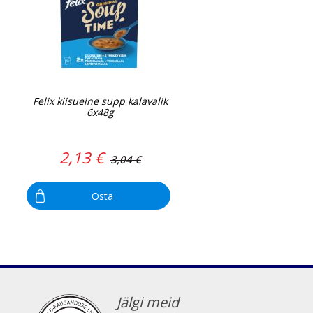
Felix kiisueine supp kalavalik
6x48g
2,13 €
3,04 €
Osta
Jälgi meid