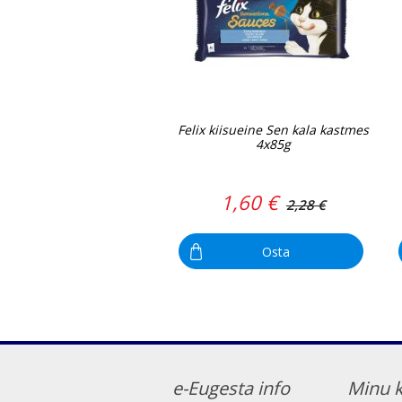
Felix kiisueine Sen kala kastmes
4x85g
1,60 €
2,28 €
Osta
e-Eugesta info
Minu 