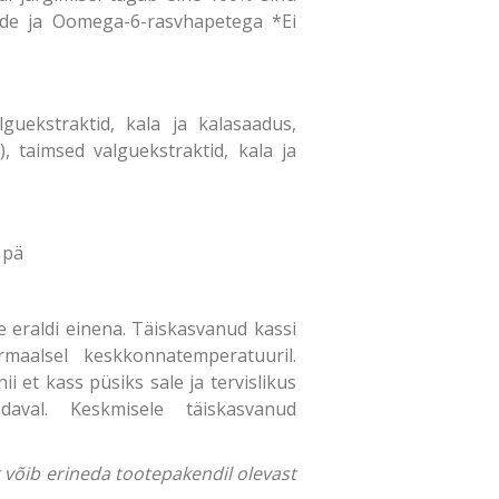
inide ja Oomega-6-rasvhapetega *Ei
guekstraktid, kala ja kalasaadus,
 taimsed valguekstraktid, kala ja
 pä
 eraldi einena. Täiskasvanud kassi
maalsel keskkonnatemperatuuril.
i et kass püsiks sale ja tervislikus
aval. Keskmisele täiskasvanud
ng võib erineda tootepakendil olevast