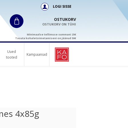
LOGI SISSE
OSTUKORV
OSTUKORV ON TÜHI
Minimaalse tellimuse summani 25€
Tasuta kohaletoimetamiseni on jäänud 50€
Uued
Kampaaniad
tooted
tmes 4x85g