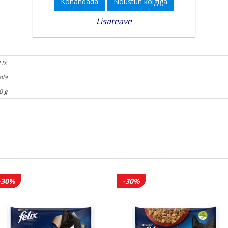
Kohandada
Nõustun kõigiga
Lisateave
LIX
ola
0 g
-30%
-30%