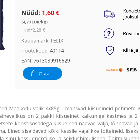
Kohalet
Nüüd:
1,60 €
jooksul
(4,70 EUR/kg)
Hind:
2,28 €
Küsi
too
Kaubamärk:
FELIX
Kiire ja
Tootekood:
40114
EAN:
7613039916629
Osta
ed Maakodu valik 4x85g - maitsvad kiisueineid pehmete i
 einevalikus on 2 pakki kiisueinet kalkuniga kastmes ja 2
tsete koostisosadega kiisueined näevad välja, lõhnavad ja 
a. Eined sisaldavad kõiki kassile vajalikke toitaineid, lis
da sinu kassi energilise ja seiklushimulisena. Toitmisjuhe