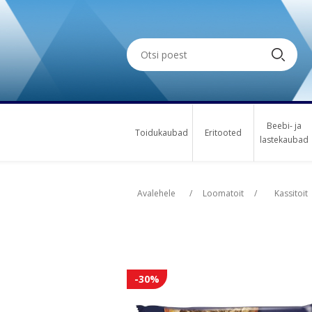
Beebi- ja
Toidukaubad
Eritooted
lastekaubad
Oskus nimi
Osk
Avalehele
/
Loomatoit
/
Kassitoit
-30%