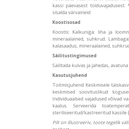
kassi päevasest toiduvajadusest. 
sisalda värvaineid
Koostisosad
Koostis: Kalkuniga: liha ja loom
mineraalained, suhkrud. Lambaga:
kalasaadus, mineraalained, suhkrud
Säilitustingimused
Säilitada kuivas ja jahedas, avatuna
Kasutusjuhend
Toitmisjuhend Keskmisele täiskasv
keskmised soovituslikud koguse
Individuaalsed vajadused võivad var
kaalus. Serveerida toatemper
steriliseeritud/kastreeritud kassile
Pilt on illustreeriv, toote tegelik 