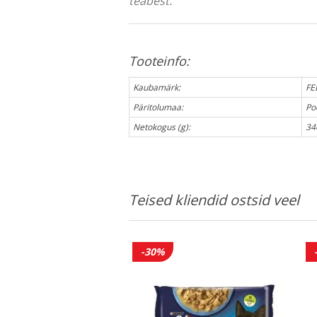
teabest.
Tooteinfo:
Kaubamärk:
FE
Päritolumaa:
Po
Netokogus (g):
34
Teised kliendid ostsid veel
-30%