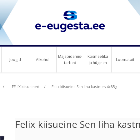
Majapidamis-
Kosmeetika
Joogid
Alkohol
Loomatoit
tarbed
ja hügieen
us raha
/
FELIX kiisueined
/
Felix kiisueine Sen liha kastmes 4x85g
Felix kiisueine Sen liha kas