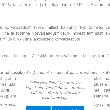
*100% täisväärtuslik ja tasakaalustatud *D- ja E-vitami
ne kõrvalsaadus* (16%, millest kalkunit 4%), taimsed val
 liha ja loomne kõrvalsaadus* (16%, millest lammast 4%),
. *Tükid 46% liha ja loomseid kõrvalsaadusi
 hoida külmkapis. Allesjäänud toitu säilitage külmikus kuni 2
anud kassile (4 kg) anda 4 kiisueinet päevas vähemalt kahe
d põhinevad mõõdukalt aktiivse kassi vajadustel nor
Sellel veebilehel kasutatakse
ieeruda ja toitmist tuleb kohandada vastavalt vajadusele, ni
küpsiseid. Veebilehe kasutamist
atuuril. Puhas, värske vesi peab alati olema saad
jätkates nõustute küpsiste
 (4 kg) anda 3 kiisueinet päevas vähemalt kahe eraldi einena.
kasutamisega.
välimus võib erineda. Tootekirjeldus on üldise iseloomuga ni