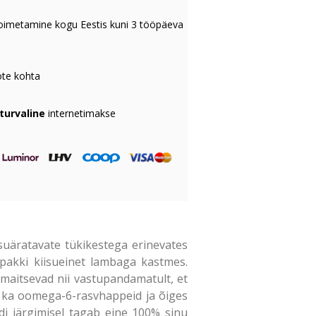
oimetamine kogu Eestis kuni 3 tööpäeva
te kohta
 turvaline
internetimakse
suäratavate tükikestega erinevates
 pakki kiisueinet lambaga kastmes.
maitsevad nii vastupandamatult, et
aks ka oomega-6-rasvhappeid ja õiges
ndi järgimisel tagab eine 100% sinu