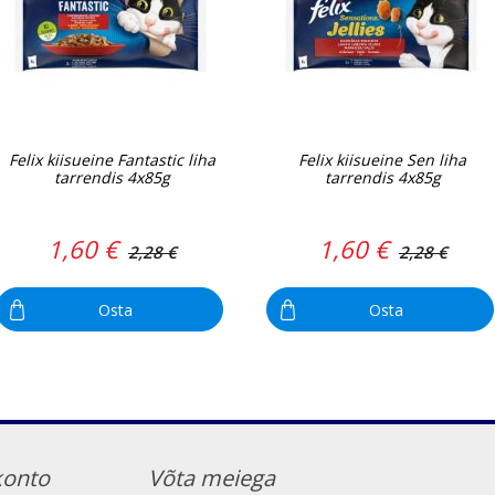
Felix kiisueine Fantastic liha
Felix kiisueine Sen liha
tarrendis 4x85g
tarrendis 4x85g
1,60 €
1,60 €
2,28 €
2,28 €
Osta
Osta
konto
Võta meiega