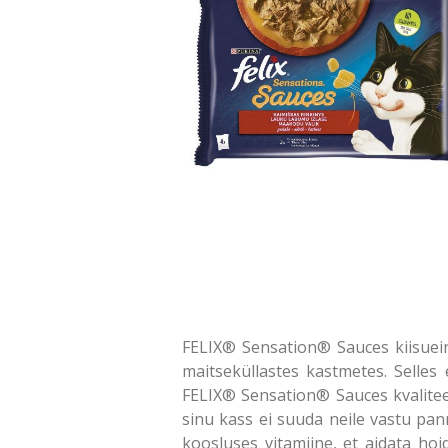
FELIX® Sensation® Sauces kiisuein
maitseküllastes kastmetes. Selles
FELIX® Sensation® Sauces kvalitee
sinu kass ei suuda neile vastu pann
koosluses vitamiine, et aidata hoi