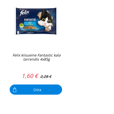
Felix kiisueine Fantastic kala
tarrendis 4x85g
1,60 €
2,28 €
Osta