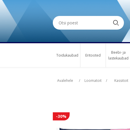
Beebi- ja
Toidukaubad
Eritooted
lastekaubad
Oskus nimi
Osk
Avalehele
/
Loomatoit
/
Kassitoit
-30%