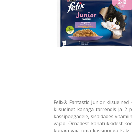
Felix® Fantastic Junior kiisueined
kiisueinet kanaga tarrendis ja 2 p
kassipoegadele, sisaldades vitamiin
vajab. Õrnadest kanatükkidest koo
kunagi vaja oma kassipoega kaks k