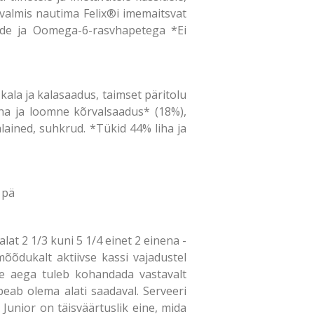
valmis nautima Felix®i imemaitsvat
inide ja Oomega-6-rasvhapetega *Ei
kala ja kalasaadus, taimset päritolu
iha ja loomne kõrvalsaadus* (18%),
alained, suhkrud. *Tükid 44% liha ja
 pä
lat 2 1/3 kuni 5 1/4 einet 2 einena -
õõdukalt aktiivse kassi vajadustel
se aega tuleb kohandada vastavalt
peab olema alati saadaval. Serveeri
 Junior on täisväärtuslik eine, mida