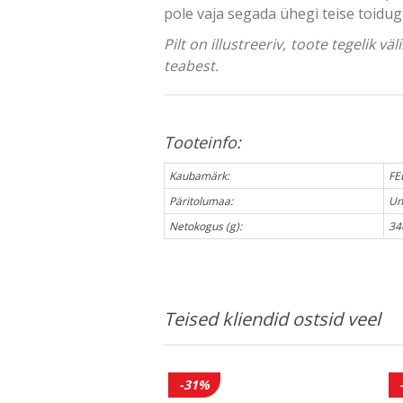
pole vaja segada ühegi teise toiduga.
Pilt on illustreeriv, toote tegelik 
teabest.
Tooteinfo:
Kaubamärk:
FE
Päritolumaa:
Un
Netokogus (g):
34
Teised kliendid ostsid veel
-31%