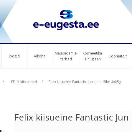
Majapidamis-
Kosmeetika
Joogid
Alkohol
Loomatoit
tarbed
ja hügieen
us raha
/
FELIX kiisueined
/
Felix kiisueine Fantastic Jun kana-lõhe 4x85g
Felix kiisueine Fantastic Ju