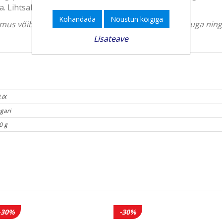
 Lihtsalt vala see pakendist välja ja ongi kõik.
Kohandada
Nõustun kõigiga
välimus võib erineda. Tootekirjeldus on üldise iseloomuga ni
Lisateave
LIX
gari
0 g
-30%
-30%