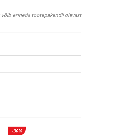
ng võib erineda tootepakendil olevast
-30%