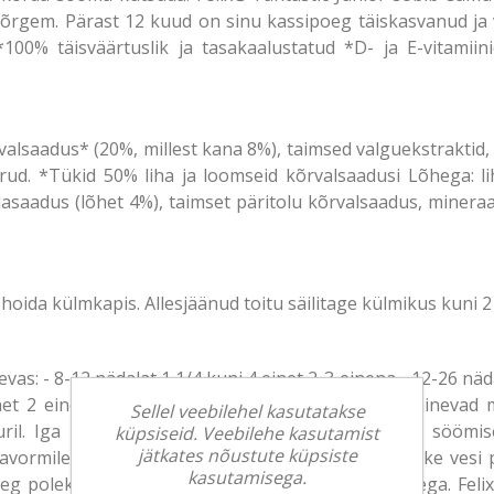
õrgem. Pärast 12 kuud on sinu kassipoeg täiskasvanud ja 
*100% täisväärtuslik ja tasakaalustatud *D- ja E-vitami
valsaadus* (20%, millest kana 8%), taimsed valguekstraktid, 
rud. *Tükid 50% liha ja loomseid kõrvalsaadusi Lõhega: l
lasaadus (lõhet 4%), taimset päritolu kõrvalsaadus, minera
 hoida külmkapis. Allesjäänud toitu säilitage külmikus kuni 2
as: - 8-12 nädalat 1 1/4 kuni 4 einet 2-3 einena - 12-26 näda
net 2 einena Kassipoja soovituslikud kogused põhinevad m
Sellel veebilehel kasutatakse
il. Iga kassipoeg on erinev, toidu kogust ja/või söömi
küpsiseid. Veebilehe kasutamist
jätkates nõustute küpsiste
avormile. Serveerida toatemperatuuril. Puhas värske vesi 
kasutamisega.
eg poleks segaduses. Söögi ajal ära kassipoega sega. Felix