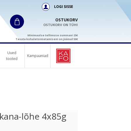
LOGI SISSE
OSTUKORV
OSTUKORV ON TÜHI
Minimaalse tellimuse summani 25€
Tasuta kohaletoimetamiseni on jäänud 50€
Uued
Kampaaniad
tooted
n kana-lõhe 4x85g