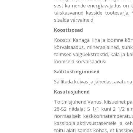
sest ka nende energiavajadus on k
täiskasvanud kasside tootesarja. 
sisalda värvaineid
Koostisosad
Koostis: Kanaga: liha ja loomne kõr
kõrvalsaadus, mineraalained, suhk
taimsed valguekstraktid, kala ja ka
loomseid kõrvalsaadusi
Säilitustingimused
Säilitada kuivas ja jahedas, avatuna
Kasutusjuhend
Toitmisjuhend Vanus, kiisueinet päev
26-52 nädalat 5 1/1 kuni 2 1/2 ei
normaalselt keskkonnatemperatuur
kassipoja aktiivsustasemele ja keh
toitu alati samas kohas, et kassipo