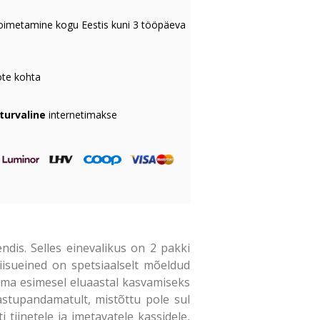
oimetamine kogu Eestis kuni 3 tööpäeva
te kohta
 turvaline
internetimakse
ndis. Selles einevalikus on 2 pakki
kiisueined on spetsiaalselt mõeldud
t oma esimesel eluaastal kasvamiseks
astupandamatult, mistõttu pole sul
iinetele ja imetavatele kassidele,