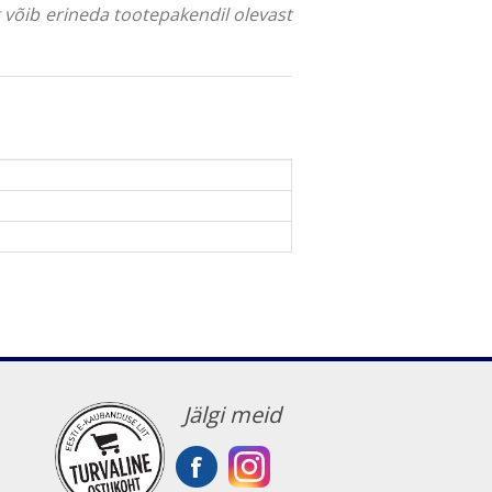
ng võib erineda tootepakendil olevast
Jälgi meid