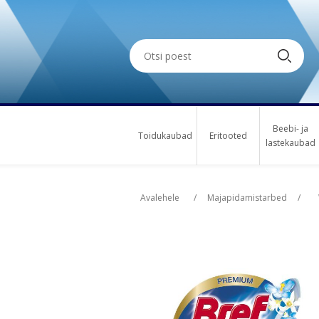
Beebi- ja
Toidukaubad
Eritooted
lastekaubad
Oskus nimi
Osk
Avalehele
/
Majapidamistarbed
/