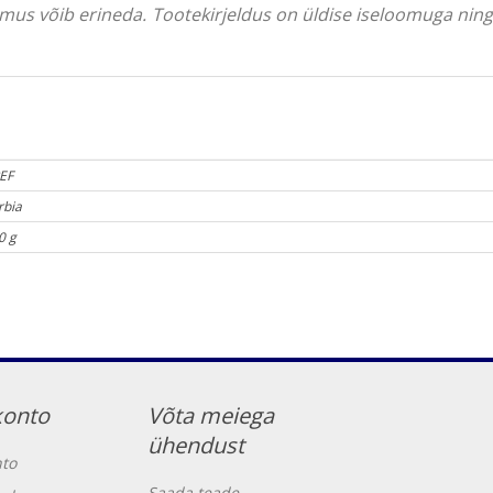
välimus võib erineda. Tootekirjeldus on üldise iseloomuga ni
EF
rbia
0 g
konto
Võta meiega
ühendust
to
Saada teade