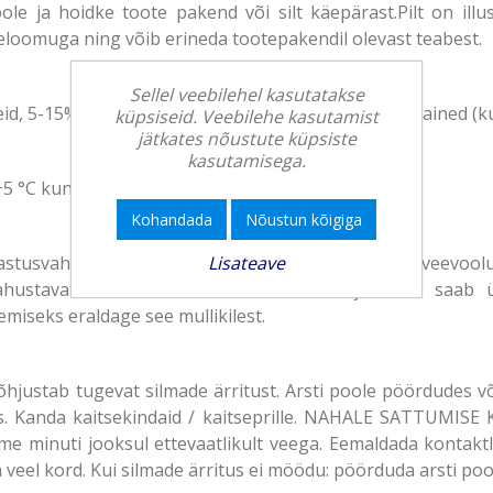
e ja hoidke toote pakend või silt käepärast.Pilt on illus
seloomuga ning võib erineda tootepakendil olevast teabest.
Sellel veebilehel kasutatakse
d, 5-15% mitteioonseid pindaktiivseid aineid; lõhnaained (ku
küpsiseid. Veebilehe kasutamist
jätkates nõustute küpsiste
kasutamisega.
5 °C kuni +40 °C. Järgida kohalikke nõudeid.
Kohandada
Nõustun kõigiga
Lisateave
tusvahend lihtsalt WC-poti servale ja reguleerige veevoolu
ahustavate eeterlike õlide lõhna. Karbi ja korvi saab
iseks eraldage see mullikilest.
õhjustab tugevat silmade ärritust. Arsti poole pöördudes võ
s. Kanda kaitsekindaid / kaitseprille. NAHALE SATTUMISE
minuti jooksul ettevaatlikult veega. Eemaldada kontaktlä
veel kord. Kui silmade ärritus ei möödu: pöörduda arsti poo