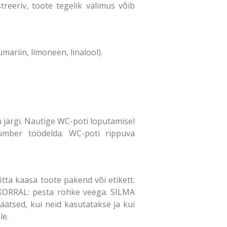
treeriv, toote tegelik välimus võib
mariin, limoneen, linalool).
 järgi. Nautige WC-poti loputamisel
 ümber töödelda. WC-poti rippuva
tta kaasa toote pakend või etikett.
 KORRAL: pesta rohke veega. SILMA
ätsed, kui neid kasutatakse ja kui
le.