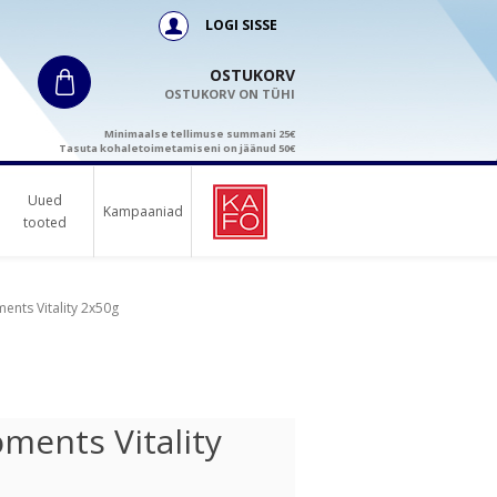
LOGI SISSE
OSTUKORV
OSTUKORV ON TÜHI
Minimaalse tellimuse summani 25€
Tasuta kohaletoimetamiseni on jäänud 50€
Uued
Kampaaniad
tooted
nts Vitality 2x50g
ments Vitality