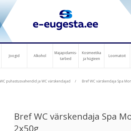
Majapidamis-
Kosmeetika
Joogid
Alkohol
Loomatoit
tarbed
ja hügieen
us raha
WC puhastusvahendid ja WC värskendajad
/
Bref WC värskendaja Spa Mome
Bref WC värskendaja Spa Mo
2x50g