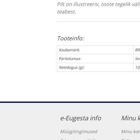
Pilt on illustreeriv, toote tegelik 
teabest.
Tooteinfo:
Kaubamärk:
BR
Päritolumaa:
Se
Netokogus (g):
10
e-Eugesta info
Minu 
Müügitingimused
Minu kon