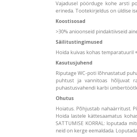
Vajadusel pöörduge kohe arsti pool
erineda. Tootekirjeldus on üldise i
Koostisosad
>30% anioonseid pindaktiivseid ainei
Säilitustingimused
Hoida kuivas kohas temparatuuril +
Kasutusjuhend
Riputage WC-poti lõhnastatud puhas
puhtust ja vannitoas hõljuvat r
puhastusvahendi karbi ümbertöötlem
Ohutus
Hoiatus. Põhjustab nahaärritust. P
Hoida lastele kättesaamatus koha
SATTUMISE KORRAL: loputada mitme 
neid on kerge eemaldada. Loputada 