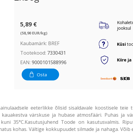
Kohalet
5,89 €
jooksul
(58,90 EUR/kg)
Kaubamärk:
BREF
Küsi
too
Tootekood:
7330431
Kiire ja
EAN:
9000101588996
Osta
laadsele eeterlikke õlisid sisaldavale koostisele teie 
 kauakestva värskuse ja hubase atmosfääri. Puhas ja vär
C kuni 35°C.Kasutusjuhend Toode on kasutusvalmis. Riputa
atus kohas. Vältige kokkupuudet silmade ja nahaga. Võib es