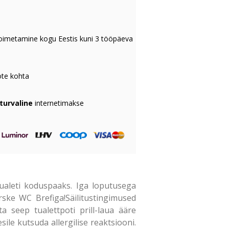
oimetamine kogu Eestis kuni 3 tööpäeva
te kohta
 turvaline
internetimakse
tualeti koduspaaks. Iga loputusega
ske WC Brefiga!Säilitustingimused
 seep tualettpoti prill-laua ääre
ile kutsuda allergilise reaktsiooni.