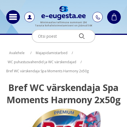
Minimaalse tellimuse summani 25€
Tasuta kohaletoimetamiseni on jäänud 50€
Oskus nimi
Oskus raha
Avalehele
/
Majapidamistarbed
/
WC puhastusvahendid ja WC värskendajad
/
Bref WC värskendaja Spa Moments Harmony 2x50g
Bref WC värskendaja Spa
Moments Harmony 2x50g