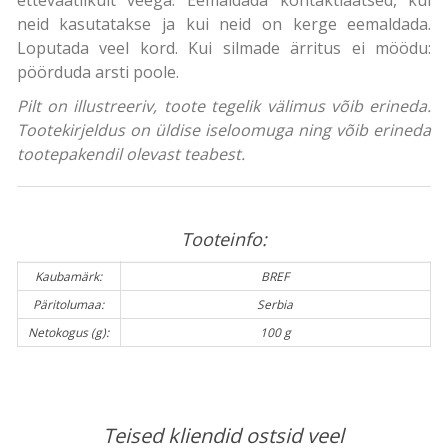
neid kasutatakse ja kui neid on kerge eemaldada.
Loputada veel kord. Kui silmade ärritus ei möödu:
pöörduda arsti poole.
Pilt on illustreeriv, toote tegelik välimus võib erineda.
Tootekirjeldus on üldise iseloomuga ning võib erineda
tootepakendil olevast teabest.
Tooteinfo:
Kaubamärk:
BREF
Päritolumaa:
Serbia
Netokogus (g):
100 g
Teised kliendid ostsid veel