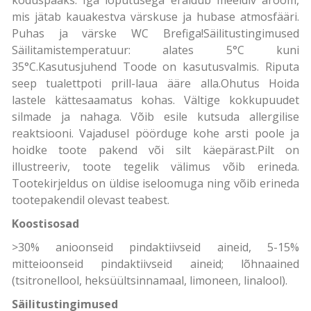
mis jätab kauakestva värskuse ja hubase atmosfääri.
Puhas ja värske WC Brefiga!Säilitustingimused
Säilitamistemperatuur: alates 5°C kuni
35°C.Kasutusjuhend Toode on kasutusvalmis. Riputa
seep tualettpoti prill-laua ääre alla.Ohutus Hoida
lastele kättesaamatus kohas. Vältige kokkupuudet
silmade ja nahaga. Võib esile kutsuda allergilise
reaktsiooni. Vajadusel pöörduge kohe arsti poole ja
hoidke toote pakend või silt käepärast.Pilt on
illustreeriv, toote tegelik välimus võib erineda.
Tootekirjeldus on üldise iseloomuga ning võib erineda
tootepakendil olevast teabest.
Koostisosad
>30% anioonseid pindaktiivseid aineid, 5-15%
mitteioonseid pindaktiivseid aineid; lõhnaained
(tsitronellool, heksüültsinnamaal, limoneen, linalool).
Säilitustingimused