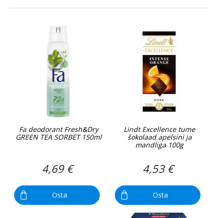
Fa deodorant Fresh&Dry
Lindt Excellence tume
GREEN TEA SORBET 150ml
šokolaad apelsini ja
mandliga 100g
4,69 €
4,53 €
Osta
Osta