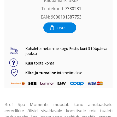
Kaubamärk:
BREF
Tootekood:
7330231
EAN:
9000101587753
Osta
Kohaletoimetamine kogu Eestis kuni 3 tööpäeva
jooksul
Küsi
toote kohta
Kiire ja turvaline
internetimakse
Bref Spa Moments muudab tänu ainulaadsele
eeterlikke õlisid sisaldavale koostisele teie tualeti
koduspaaks. Iga loputusega eraldub meeldiv aroom,