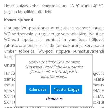
Hoida kuivas kohas temparatuuril +5 °C kuni +40 °C.
Järgida kohalikke nõudeid.
Kasutusjuhend
Riputage WC-poti lõhnastatud puhastusvahend lihtsalt
WC-poti servale ja reguleerige veevoolu järgi. Nautige
WC-poti loputamisel puhtust ja vannitoas hõljuvat
rahustavate eeterlike õlide lõhna. Karbi ja korvi saab
ümber töödelda. WC-poti rippuva puhastusvahendi
karbi ümbertöötlemiseks eraldage see mullikilest.
Sellel veebilehel kasutatakse
Ohutus
küpsiseid. Veebilehe kasutamist
jätkates nõustute küpsiste
Hoiatus. Põhjustab nahaärritust. Põhjustab tugevat
kasutamisega.
silmade ärritust. Arsti poole pöördudes võtta kaasa
toote pakend või etikett. Hoida lastele kättesaamatus
Kohandada
Nõustun kõigiga
kohas. Kanda kaitsekindaid / kaitseprille. NAHALE
SATTUMISE KORRAL: pesta rohke veega. SILMA
Lisateave
SATTUMISE KORRAL: loputada mitme minuti jooksul
ettevaatlikult veega. Eemaldada kontaktläätsed, kui