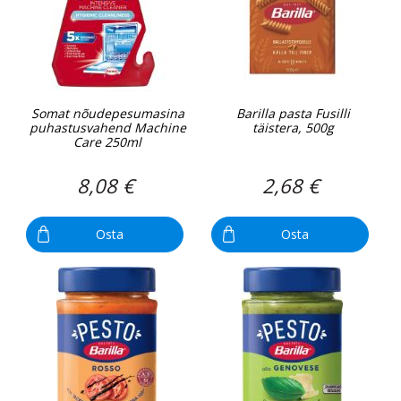
Somat nõudepesumasina
Barilla pasta Fusilli
puhastusvahend Machine
täistera, 500g
Care 250ml
8,08 €
2,68 €
Osta
Osta