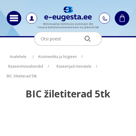
Minimaalse tellimuse summani 25€
Tasuta kohaletoimetamiseni on jäänud 50€
Oskus nimi
Oskus raha
Avalehele
/
Kosmeetika ja hügieen
/
Raseerimisvahendid
/
Raseerijad meestele
/
BIC žiletiterad 5tk
BIC žiletiterad 5tk