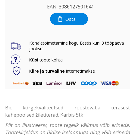
EAN:
3086127501641
Osta
Kohaletoimetamine kogu Eestis kuni 3 tööpäeva
jooksul
Küsi
toote kohta
Kiire ja turvaline
internetimakse
Bic kõrgekvaliteetsed roostevaba terasest
kahepoolsed žiletiterad. Karbis 5tk
Pilt on illustreeriv, toote tegelik välimus võib erineda.
Tootekirjeldus on üldise iseloomuga ning võib erineda