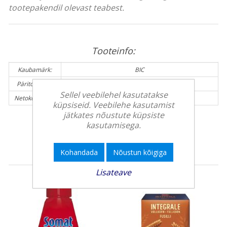
tootepakendil olevast teabest.
Tooteinfo:
Kaubamärk:
BIC
Päritolumaa:
Kreeka
Sellel veebilehel kasutatakse
Netokogus (g):
4 g
küpsiseid. Veebilehe kasutamist
jätkates nõustute küpsiste
kasutamisega.
Teised kliendid ostsid veel
Kohandada
Nõustun kõigiga
Lisateave