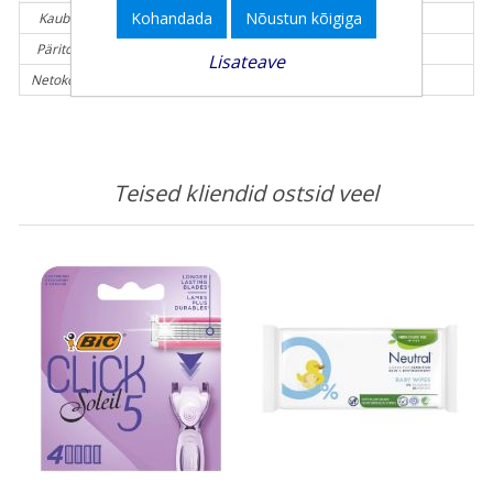
Kohandada
Nõustun kõigiga
Kaubamärk:
BIC
Päritolumaa:
Kreeka
Lisateave
Netokogus (g):
29 g
Teised kliendid ostsid veel