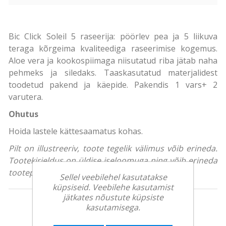
Bic Click Soleil 5 raseerija: pöörlev pea ja 5 liikuva
teraga kõrgeima kvaliteediga raseerimise kogemus.
Aloe vera ja kookospiimaga niisutatud riba jätab naha
pehmeks ja siledaks. Taaskasutatud materjalidest
toodetud pakend ja käepide. Pakendis 1 vars+ 2
varutera.
Ohutus
Hoida lastele kättesaamatus kohas.
Pilt on illustreeriv, toote tegelik välimus võib erineda.
Tootekirjeldus on üldise iseloomuga ning võib erineda
tootepakendil olevast teabest.
Sellel veebilehel kasutatakse
küpsiseid. Veebilehe kasutamist
jätkates nõustute küpsiste
kasutamisega.
Tooteinfo: