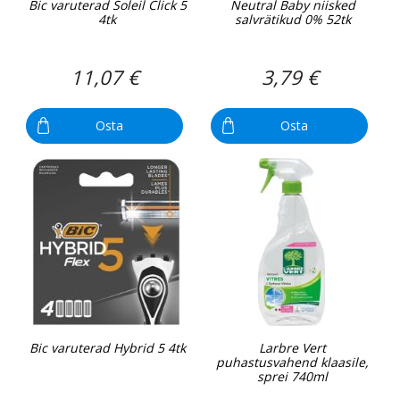
Bic varuterad Soleil Click 5
Neutral Baby niisked
4tk
salvrätikud 0% 52tk
11,07 €
3,79 €
Osta
Osta
Bic varuterad Hybrid 5 4tk
Larbre Vert
puhastusvahend klaasile,
sprei 740ml