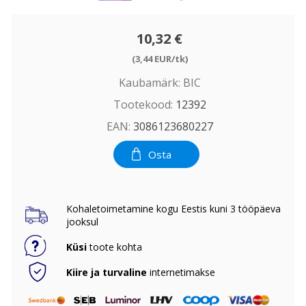
10,32 €
(3,44 EUR/tk)
Kaubamärk:
BIC
Tootekood:
12392
EAN:
3086123680227
Osta
Kohaletoimetamine kogu Eestis kuni 3 tööpäeva
jooksul
Küsi
toote kohta
Kiire ja turvaline
internetimakse