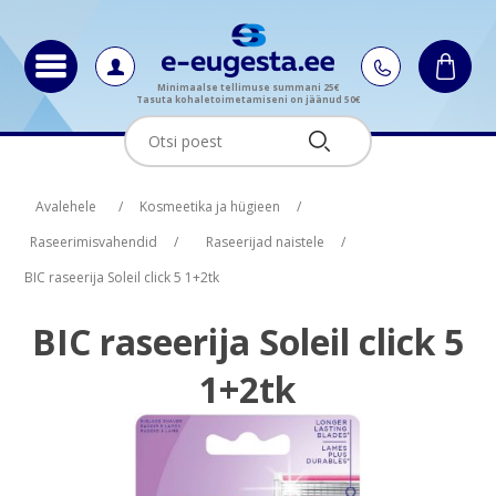
Minimaalse tellimuse summani 25€
Tasuta kohaletoimetamiseni on jäänud 50€
Oskus nimi
Oskus raha
Avalehele
/
Kosmeetika ja hügieen
/
Raseerimisvahendid
/
Raseerijad naistele
/
BIC raseerija Soleil click 5 1+2tk
BIC raseerija Soleil click 5
1+2tk