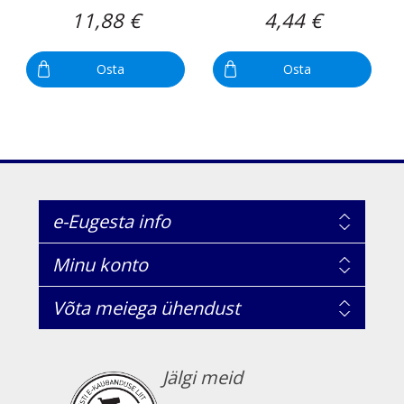
11,88 €
4,44 €
Osta
Osta
e-Eugesta info
Minu konto
Võta meiega ühendust
Jälgi meid