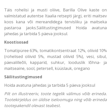
Täis rohelisi ja musti oliive, Barilla Olive kaste on
valmistatud autentse Itaalia retsepti järgi, eriti maitsev
koos kana või mereandidega tervisliku ja maitseka
pastaroa jaoks.Säilitustingimused Hoida avatuna
jahedas ja tarbida 5 päeva jooksul.
Koostisosad
Tomatipüree 63%, tomatikontsentraat 12%, oliivid 10%
(rohelised oliivid 5%, mustad oliivid 5%), vesi, sibul,
päevalilleõli, kapparid, suhkur, looduslik lõhna- ja
maitseaine, sool, petersell, küüslauk, oregano
Säilitustingimused
Hoida avatuna jahedas ja tarbida 5 päeva jooksul
Pilt on illustreeriv, toote tegelik välimus võib erineda.
Tootekirjeldus on üldise iseloomuga ning võib erineda
tootepakendil olevast teabest.