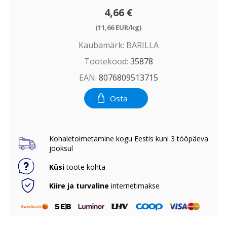
4,66 €
(11,66 EUR/kg)
Kaubamärk:
BARILLA
Tootekood:
35878
EAN:
8076809513715
Osta
Kohaletoimetamine kogu Eestis kuni 3 tööpäeva
jooksul
Küsi
toote kohta
Kiire ja turvaline
internetimakse