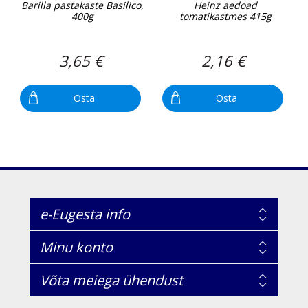
Barilla pastakaste Basilico,
Heinz aedoad
400g
tomatikastmes 415g
3,65 €
2,16 €
Osta
Osta
e-Eugesta info
Minu konto
Võta meiega ühendust