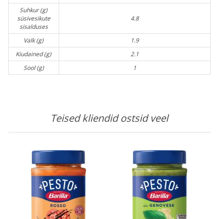
Suhkur (g)
süsivesikute
4.8
sisalduses
Valk (g)
1.9
Kiudained (g)
2.1
Sool (g)
1
Teised kliendid ostsid veel