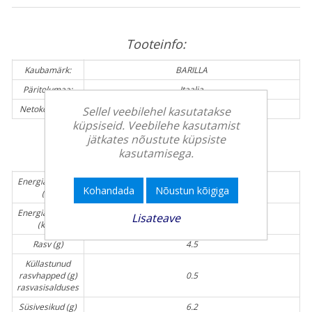
Tooteinfo:
Kaubamärk:
BARILLA
Päritolumaa:
Itaalia
Netokogus (g):
400 g
Sellel veebilehel kasutatakse
küpsiseid. Veebilehe kasutamist
jätkates nõustute küpsiste
kasutamisega.
Toiteväärtus / 100g
Energiasisaldus
321
Kohandada
Nõustun kõigiga
(kJ)
Energiasisaldus
Lisateave
76.7
(kcal)
Rasv (g)
4.5
Küllastunud
rasvhapped (g)
0.5
rasvasisalduses
Süsivesikud (g)
6.2