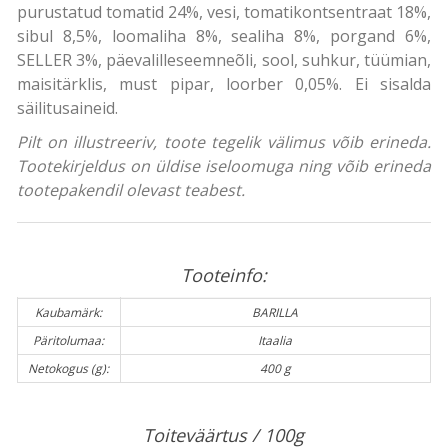
purustatud tomatid 24%, vesi, tomatikontsentraat 18%,
sibul 8,5%, loomaliha 8%, sealiha 8%, porgand 6%,
SELLER 3%, päevalilleseemneõli, sool, suhkur, tüümian,
maisitärklis, must pipar, loorber 0,05%. Ei sisalda
säilitusaineid.
Pilt on illustreeriv, toote tegelik välimus võib erineda.
Tootekirjeldus on üldise iseloomuga ning võib erineda
tootepakendil olevast teabest.
Tooteinfo:
Kaubamärk:
BARILLA
Päritolumaa:
Itaalia
Netokogus (g):
400 g
Toiteväärtus / 100g