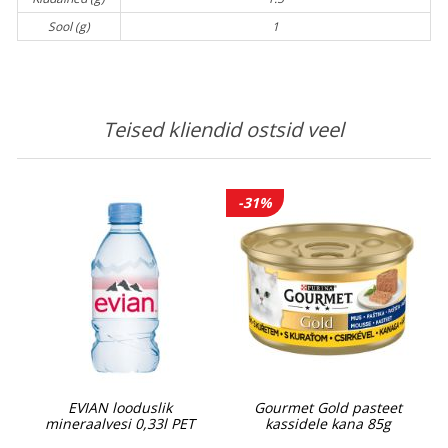
Sool (g)
1
Teised kliendid ostsid veel
-31%
EVIAN looduslik
Gourmet Gold pasteet
mineraalvesi 0,33l PET
kassidele kana 85g