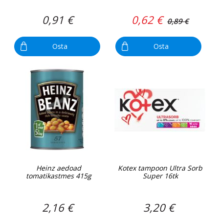
0,91 €
0,62 €
0,89 €
Osta
Osta
Heinz aedoad
Kotex tampoon Ultra Sorb
tomatikastmes 415g
Super 16tk
2,16 €
3,20 €