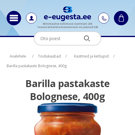
Minimaalse tellimuse summani 25€
Tasuta kohaletoimetamiseni on jäänud 50€
Oskus nimi
Oskus nimi
Oskus raha
Oskus raha
Avalehele
/
Toidukaubad
/
Kastmed ja ketšupid
/
Barilla pastakaste Bolognese, 400g
Barilla pastakaste
Bolognese, 400g