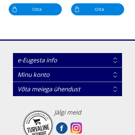
Osta
Osta
e-Eugesta info
Minu konto
Võta meiega ühendust
Jälgi meid