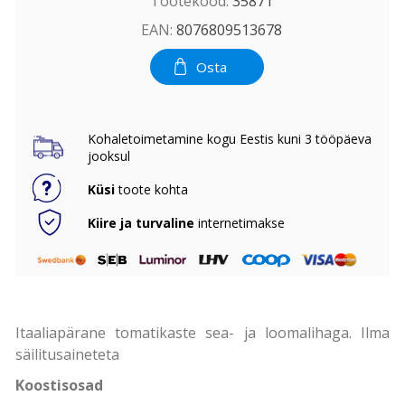
Tootekood:
35871
EAN:
8076809513678
Osta
Kohaletoimetamine kogu Eestis kuni 3 tööpäeva
jooksul
Küsi
toote kohta
Kiire ja turvaline
internetimakse
Itaaliapärane tomatikaste sea- ja loomalihaga. Ilma
säilitusaineteta
Koostisosad