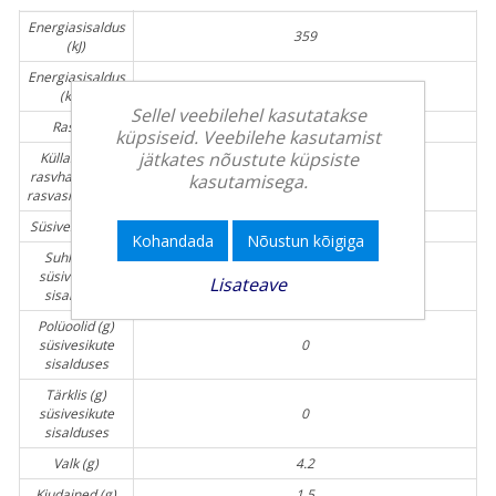
Energiasisaldus
359
(kJ)
Energiasisaldus
86
(kcal)
Sellel veebilehel kasutatakse
Rasv (g)
4
küpsiseid. Veebilehe kasutamist
jätkates nõustute küpsiste
Küllastunud
rasvhapped (g)
1
kasutamisega.
rasvasisalduses
Süsivesikud (g)
7.5
Kohandada
Nõustun kõigiga
Suhkur (g)
süsivesikute
4.7
Lisateave
sisalduses
Polüoolid (g)
süsivesikute
0
sisalduses
Tärklis (g)
süsivesikute
0
sisalduses
Valk (g)
4.2
Kiudained (g)
1.5