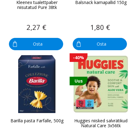
Kleenex tualettpaber
Balsnack kamapallid 150g
niisutatud Pure 38tk
2,27 €
1,80 €
Osta
Osta
-40%
Uus
Barilla pasta Farfalle, 500g
Huggies niisked salvrätikud
Natural Care 3x56tk