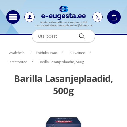
Minimaalse tellimuse summani 25€
Tasuta kohaletoimetamiseni on jäänud 50€
Oskus nimi
Oskus nimi
Oskus raha
Oskus raha
Avalehele
/
Toidukaubad
/
Kuivained
/
Pastatooted
/
Barilla Lasanjeplaadid, 500g
Barilla Lasanjeplaadid,
500g