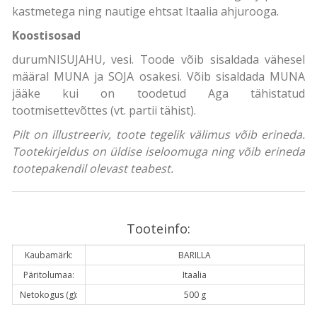
kastmetega ning nautige ehtsat Itaalia ahjurooga.
Koostisosad
durumNISUJAHU, vesi. Toode võib sisaldada vähesel
määral MUNA ja SOJA osakesi. Võib sisaldada MUNA
jääke kui on toodetud Aga tähistatud
tootmisettevõttes (vt. partii tähist).
Pilt on illustreeriv, toote tegelik välimus võib erineda.
Tootekirjeldus on üldise iseloomuga ning võib erineda
tootepakendil olevast teabest.
Tooteinfo:
Kaubamärk:
BARILLA
Päritolumaa:
Itaalia
Netokogus (g):
500 g