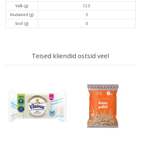
Valk (g)
12.5
Kiudained (g)
3
Sool (g)
0
Teised kliendid ostsid veel