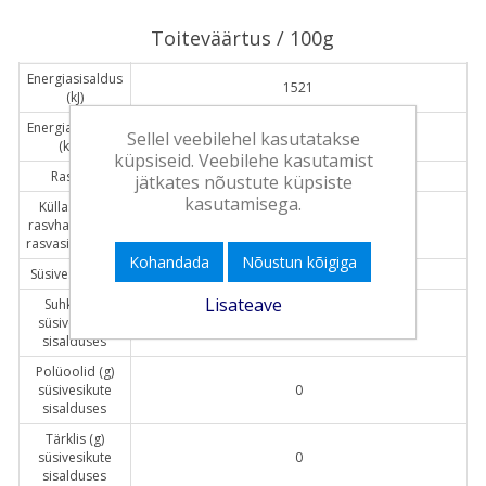
Toiteväärtus / 100g
Energiasisaldus
1521
(kJ)
Energiasisaldus
Sellel veebilehel kasutatakse
359
(kcal)
küpsiseid. Veebilehe kasutamist
Rasv (g)
2
jätkates nõustute küpsiste
kasutamisega.
Küllastunud
rasvhapped (g)
0.5
rasvasisalduses
Kohandada
Nõustun kõigiga
Süsivesikud (g)
71.2
Lisateave
Suhkur (g)
süsivesikute
3.5
sisalduses
Polüoolid (g)
süsivesikute
0
sisalduses
Tärklis (g)
süsivesikute
0
sisalduses