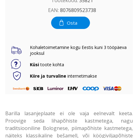
Tootekood:
35821
EAN:
8076809523738
Osta
Kohaletoimetamine kogu Eestis kuni 3 tööpäeva
jooksul
Küsi
toote kohta
Kiire ja turvaline
internetimakse
Barilla lasanjeplaate ei ole vaja eelnevalt keeta.
Proovige seda lihapõhiste kastmetega, nagu
traditsiooniline Bolognese, piimapõhiste kastmetega,
näiteks klassikaline bešamell, või köögiviljapõhiste