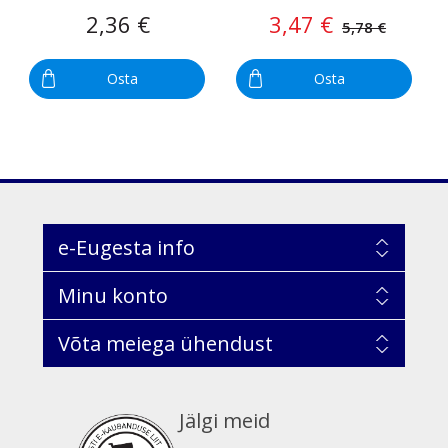
2,36 €
3,47 €
5,78 €
Osta
Osta
e-Eugesta info
Minu konto
Võta meiega ühendust
Jälgi meid