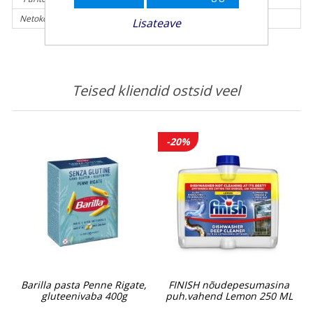
Netokogus (g):
75 g
Lisateave
Teised kliendid ostsid veel
-20%
Barilla pasta Penne Rigate,
FINISH nõudepesumasina
gluteenivaba 400g
puh.vahend Lemon 250 ML