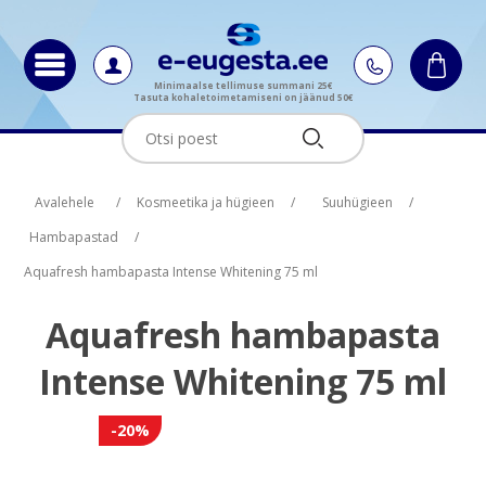
Minimaalse tellimuse summani 25€
Tasuta kohaletoimetamiseni on jäänud 50€
Oskus nimi
Oskus raha
Avalehele
/
Kosmeetika ja hügieen
/
Suuhügieen
/
Hambapastad
/
Aquafresh hambapasta Intense Whitening 75 ml
Aquafresh hambapasta
Intense Whitening 75 ml
-20%