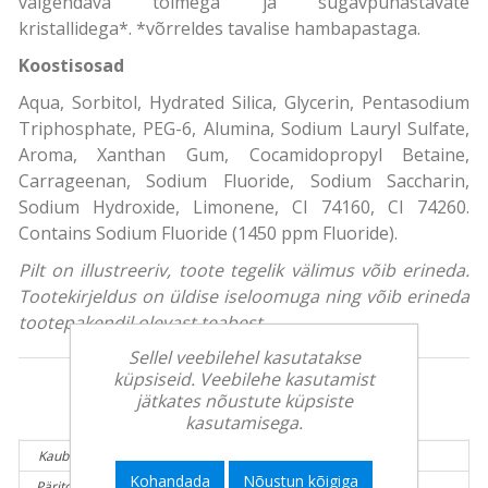
valgendava toimega ja sügavpuhastavate
kristallidega*. *võrreldes tavalise hambapastaga.
Koostisosad
Aqua, Sorbitol, Hydrated Silica, Glycerin, Pentasodium
Triphosphate, PEG-6, Alumina, Sodium Lauryl Sulfate,
Aroma, Xanthan Gum, Cocamidopropyl Betaine,
Carrageenan, Sodium Fluoride, Sodium Saccharin,
Sodium Hydroxide, Limonene, CI 74160, CI 74260.
Contains Sodium Fluoride (1450 ppm Fluoride).
Pilt on illustreeriv, toote tegelik välimus võib erineda.
Tootekirjeldus on üldise iseloomuga ning võib erineda
tootepakendil olevast teabest.
Sellel veebilehel kasutatakse
küpsiseid. Veebilehe kasutamist
jätkates nõustute küpsiste
Tooteinfo:
kasutamisega.
Kaubamärk:
AQUAFRESH
Kohandada
Nõustun kõigiga
Päritolumaa:
Slovakkia