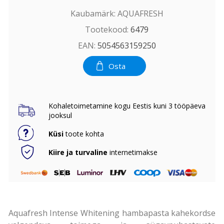
Kaubamärk:
AQUAFRESH
Tootekood:
6479
EAN:
5054563159250
Osta
Kohaletoimetamine kogu Eestis kuni 3 tööpäeva
jooksul
Küsi
toote kohta
Kiire ja turvaline
internetimakse
Aquafresh Intense Whitening hambapasta kahekordse