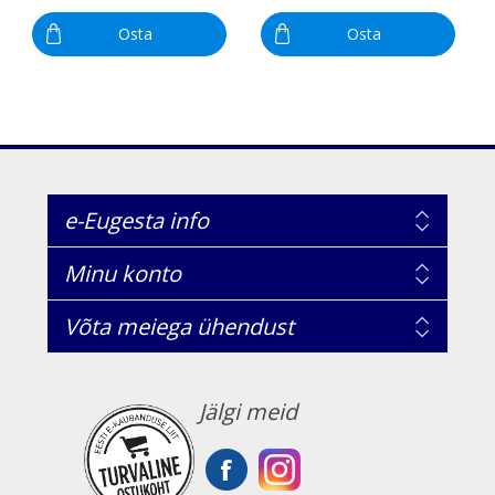
Osta
Osta
e-Eugesta info
Minu konto
Võta meiega ühendust
Jälgi meid