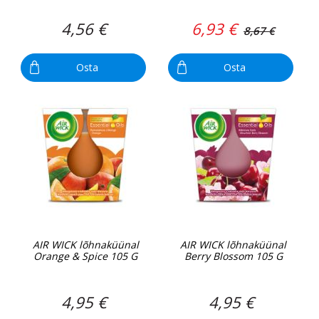
4,56 €
6,93 €
8,67 €
Osta
Osta
AIR WICK lõhnaküünal
AIR WICK lõhnaküünal
Orange & Spice 105 G
Berry Blossom 105 G
4,95 €
4,95 €