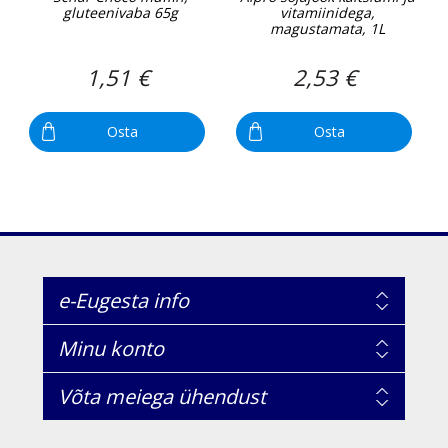
gluteenivaba 65g
vitamiinidega,
magustamata, 1L
1,51 €
2,53 €
Osta
Osta
e-Eugesta info
Minu konto
Võta meiega ühendust