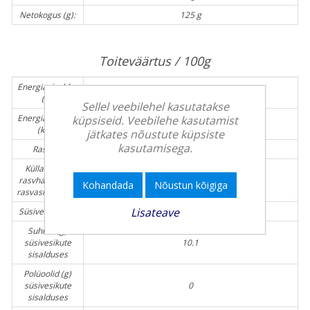
Netokogus (g):
125 g
Toiteväärtus / 100g
Energiasisaldus
347
(kJ)
Sellel veebilehel kasutatakse
Energiasisaldus
küpsiseid. Veebilehe kasutamist
82
(kcal)
jätkates nõustute küpsiste
kasutamisega.
Rasv (g)
2
Küllastunud
rasvhapped (g)
0.6
Kohandada
Nõustun kõigiga
rasvasisalduses
Lisateave
Süsivesikud (g)
12.7
Suhkur (g)
süsivesikute
10.1
sisalduses
Polüoolid (g)
süsivesikute
0
sisalduses