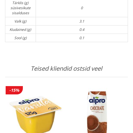
Tärklis (g)
süsivesikute
0
sisalduses
Valk (g)
3.1
Kiudained (g)
0.4
Sool (g)
0.1
Teised kliendid ostsid veel
-15%