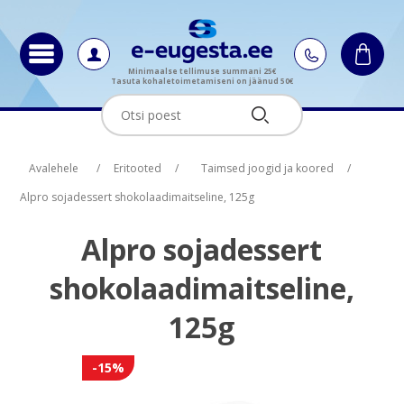
Minimaalse tellimuse summani 25€
Tasuta kohaletoimetamiseni on jäänud 50€
Oskus nimi
Oskus nimi
Oskus raha
Oskus raha
Avalehele
/
Eritooted
/
Taimsed joogid ja koored
/
Alpro sojadessert shokolaadimaitseline, 125g
Alpro sojadessert
shokolaadimaitseline,
125g
-15%