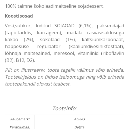
100% taimne šokolaadimaitseline sojadessert.
Koostisosad
Vesi,suhkur, lüditud SOJAOAD (6,1%), paksendajad
(tapiotärklis, karrageen), madala rasvasisaldusega
kakao (2%), sokolaad (1%), kaltsiumkarbonaat,
happesuse regulaator (kaaliumdivesinikfosfaat),
lõhnaja maitseained, meresool, vitamiinid (riboflaviin
(B2), B12, D2).
Pilt on illustreeriv, toote tegelik välimus võib erineda.
Tootekirjeldus on üldise iseloomuga ning võib erineda
tootepakendil olevast teabest.
Tooteinfo:
Kaubamärk:
ALPRO
Päritolumaa:
Belgia