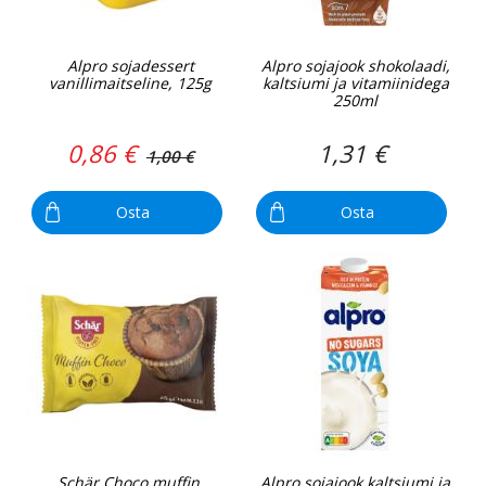
Alpro sojadessert
Alpro sojajook shokolaadi,
vanillimaitseline, 125g
kaltsiumi ja vitamiinidega
250ml
0,86 €
1,31 €
1,00 €
Osta
Osta
Schär Choco muffin,
Alpro sojajook kaltsiumi ja