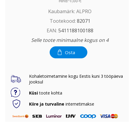
Hind:
1,00 €
Kaubamärk:
ALPRO
Tootekood:
82071
EAN:
5411188100188
Selle toote minimaalne kogus on 4
Osta
Kohaletoimetamine kogu Eestis kuni 3 tööpäeva
jooksul
Küsi
toote kohta
Kiire ja turvaline
internetimakse