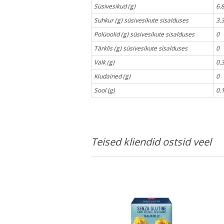
Süsivesikud (g)
6.
Suhkur (g) süsivesikute sisalduses
3.
Polüoolid (g) süsivesikute sisalduses
0
Tärklis (g) süsivesikute sisalduses
0
Valk (g)
0.
Kiudained (g)
0
Sool (g)
0.
Teised kliendid ostsid veel