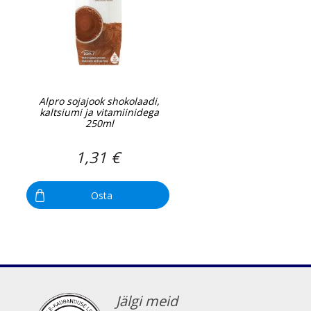
Alpro sojajook shokolaadi,
kaltsiumi ja vitamiinidega
250ml
1,31 €
Osta
Jälgi meid