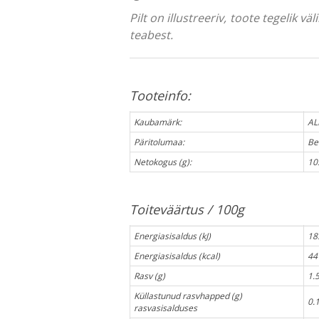
Pilt on illustreeriv, toote tegelik 
teabest.
Tooteinfo:
Kaubamärk:
AL
Päritolumaa:
Be
Netokogus (g):
10
Toiteväärtus / 100g
Energiasisaldus (kJ)
18
Energiasisaldus (kcal)
44
Rasv (g)
1.
Küllastunud rasvhapped (g)
0.
rasvasisalduses