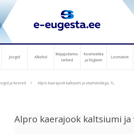
Majapidamis-
Kosmeetika
Joogid
Alkohol
Loomatoit
tarbed
ja hügieen
us raha
us raha
oogid ja koored
/
Alpro kaerajook kaltsiumi ja vitamiinidega, 1L
Alpro kaerajook kaltsiumi ja