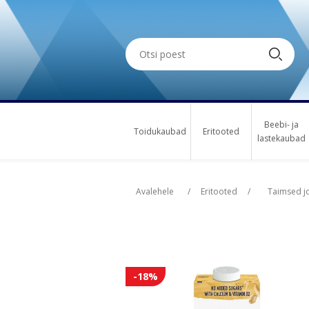
Beebi- ja
Toidukaubad
Eritooted
lastekaubad
Oskus nimi
Oskus nimi
Osk
Osk
Avalehele
/
Eritooted
/
Taimsed j
-18%