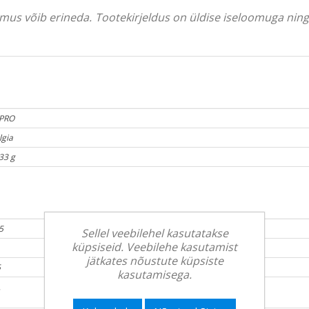
välimus võib erineda. Tootekirjeldus on üldise iseloomuga ni
PRO
lgia
33 g
5
Sellel veebilehel kasutatakse
küpsiseid. Veebilehe kasutamist
jätkates nõustute küpsiste
5
kasutamisega.
1