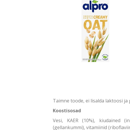
Taimne toode, ei lisalda laktoosi ja 
Koostisosad
Vesi, KAER (10%), kiudained (inul
(gellankummi), vitamiinid (riboflavii