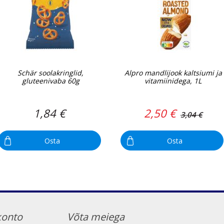
Schär soolakringlid,
Alpro mandlijook kaltsiumi ja
gluteenivaba 60g
vitamiinidega, 1L
1,84 €
2,50 €
3,04 €
Osta
Osta
konto
Võta meiega