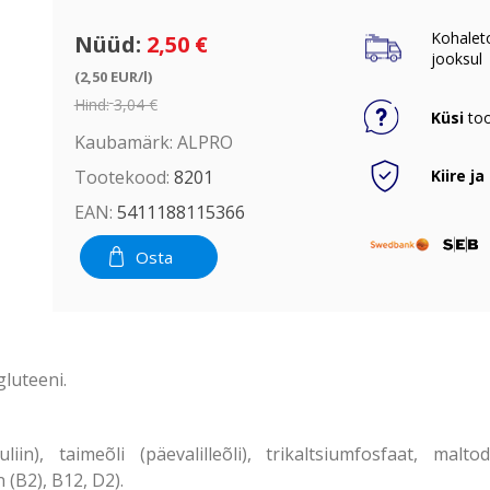
Kohalet
Nüüd:
2,50 €
jooksul
(2,50 EUR/l)
Hind:
3,04 €
Küsi
too
Kaubamärk:
ALPRO
Kiire ja
Tootekood:
8201
EAN:
5411188115366
Osta
gluteeni.
iin), taimeõli (päevalilleõli), trikaltsiumfosfaat, maltod
n (B2), B12, D2).