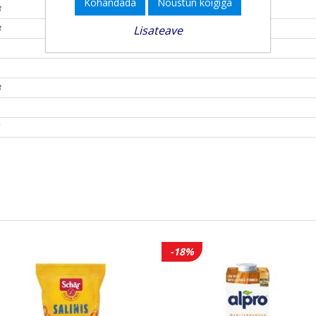
Kohandada
Nõustun kõigiga
8
Lisateave
3
3
1
-18%