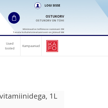
LOGI SISSE
OSTUKORV
OSTUKORV ON TÜHI
Minimaalse tellimuse summani 25€
Tasuta kohaletoimetamiseni on jäänud 50€
Uued
Kampaaniad
tooted
 vitamiinidega, 1L