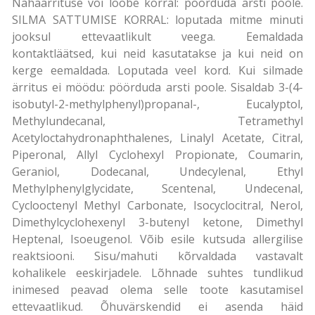
Nahaärrituse või lööbe korral: pöörduda arsti poole.
SILMA SATTUMISE KORRAL: loputada mitme minuti
jooksul ettevaatlikult veega. Eemaldada
kontaktläätsed, kui neid kasutatakse ja kui neid on
kerge eemaldada. Loputada veel kord. Kui silmade
ärritus ei möödu: pöörduda arsti poole. Sisaldab 3-(4-
isobutyl-2-methylphenyl)propanal-, Eucalyptol,
Methylundecanal, Tetramethyl
Acetyloctahydronaphthalenes, Linalyl Acetate, Citral,
Piperonal, Allyl Cyclohexyl Propionate, Coumarin,
Geraniol, Dodecanal, Undecylenal, Ethyl
Methylphenylglycidate, Scentenal, Undecenal,
Cyclooctenyl Methyl Carbonate, Isocyclocitral, Nerol,
Dimethylcyclohexenyl 3-butenyl ketone, Dimethyl
Heptenal, Isoeugenol. Võib esile kutsuda allergilise
reaktsiooni. Sisu/mahuti kõrvaldada vastavalt
kohalikele eeskirjadele. Lõhnade suhtes tundlikud
inimesed peavad olema selle toote kasutamisel
ettevaatlikud. Õhuvärskendid ei asenda häid