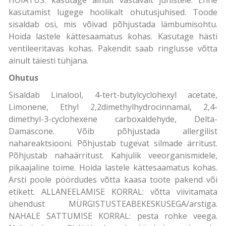
kasutamist lugege hoolikalt ohutusjuhised. Toode
sisaldab osi, mis võivad põhjustada lämbumisohtu.
Hoida lastele kättesaamatus kohas. Kasutage hästi
ventileeritavas kohas. Pakendit saab ringlusse võtta
ainult täiesti tühjana.
Ohutus
Sisaldab Linalool, 4-tert-butylcyclohexyl acetate,
Limonene, Ethyl 2,2dimethylhydrocinnamal, 2,4-
dimethyl-3-cyclohexene carboxaldehyde, Delta-
Damascone. Võib põhjustada allergilist
nahareaktsiooni. Põhjustab tugevat silmade ärritust.
Põhjustab nahaärritust. Kahjulik veeorganismidele,
pikaajaline toime. Hoida lastele kättesaamatus kohas.
Arsti poole pöördudes võtta kaasa toote pakend või
etikett. ALLANEELAMISE KORRAL: võtta viivitamata
ühendust MÜRGISTUSTEABEKESKUSEGA/arstiga.
NAHALE SATTUMISE KORRAL: pesta rohke veega.