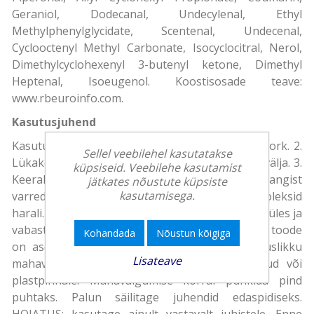
Geraniol, Dodecanal, Undecylenal, Ethyl
Methylphenylglycidate, Scentenal, Undecenal,
Cyclooctenyl Methyl Carbonate, Isocyclocitral, Nerol,
Dimethylcyclohexenyl 3-butenyl ketone, Dimethyl
Heptenal, Isoeugenol. Koostisosade teave:
www.rbeuroinfo.com.
Kasutusjuhend
Kasutusjuhend: 1. Keerake lahti ja eemaldage kork. 2.
Sellel veebilehel kasutatakse
Lükake sõrmega tihendusketas korgi ülaosast välja. 3.
küpsiseid. Veebilehe kasutamist
Keerake kork tagasi pudelile. 4. Sisestage rotangist
jätkates nõustute küpsiste
kasutamisega.
varred pudelisse, hoolitsedes selle eest, et need oleksid
harali. Varred toimivad kui taht, tõmmates lõhna üles ja
vabastades seda aeglaselt õhku. 5. Veenduge, et toode
Kohandada
Nõustun kõigiga
on asetatud stabiilsele pinnale, vältimaks juhuslikku
Lisateave
mahavalgumist. Mitte asetada lihvitud, värvitud või
plastpinnale. Mahavalgumise korral pühkida pind
puhtaks. Palun säilitage juhendid edaspidiseks.
HOIATUS: kasutage ainult vastavalt juhistele. Enne