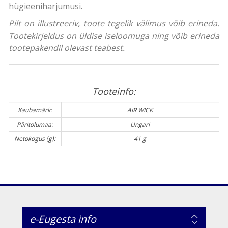
hügieeniharjumusi.
Pilt on illustreeriv, toote tegelik välimus võib erineda.
Tootekirjeldus on üldise iseloomuga ning võib erineda
tootepakendil olevast teabest.
Tooteinfo:
Kaubamärk:
AIR WICK
Päritolumaa:
Ungari
Netokogus (g):
41 g
e-Eugesta info