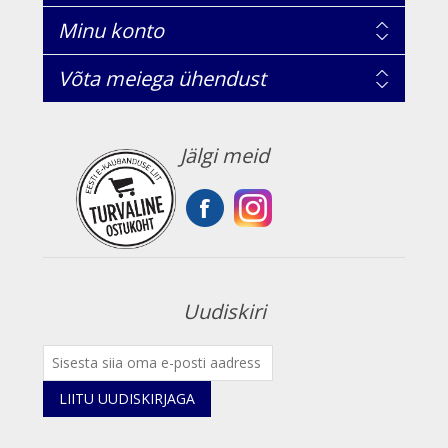
Minu konto
Võta meiega ühendust
Jälgi meid
Uudiskiri
LIITU UUDISKIRJAGA