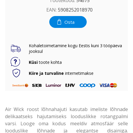
Tootekood:
54675
EAN:
5908252018970
Osta
Kohaletoimetamine kogu Eestis kuni 3 tööpäeva
jooksul
Küsi
toote kohta
Kiire ja turvaline
internetimakse
Air Wick roost lõhnahajuti kasutab imeliste lõhnade
delikaatseks hajutamiseks looduslikke rotangpalmi
varsi. Looge oma kodus meeldiv atmosfäär selle
looduslike lõhnade ja elegantse disainiga.