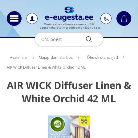
Minimaalse tellimuse summani 25€
Tasuta kohaletoimetamiseni on jäänud 50€
Oskus nimi
Oskus raha
Avalehele
/
Majapidamistarbed
/
Õhuvärskendajad
/
AIR WICK Diffuser Linen & White Orchid 42 ML
AIR WICK Diffuser Linen &
White Orchid 42 ML