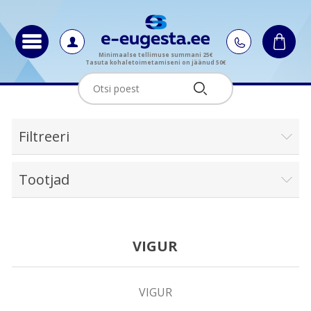
Minimaalse tellimuse summani 25€
Tasuta kohaletoimetamiseni on jäänud 50€
Filtreeri
Tootjad
VIGUR
VIGUR