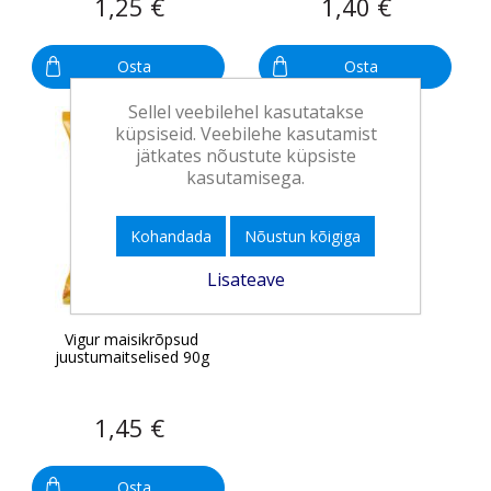
1,25 €
1,40 €
Osta
Osta
Sellel veebilehel kasutatakse
küpsiseid. Veebilehe kasutamist
jätkates nõustute küpsiste
kasutamisega.
Kohandada
Nõustun kõigiga
Lisateave
Vigur maisikrõpsud
juustumaitselised 90g
1,45 €
Osta