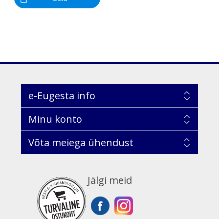
e-Eugesta info
Minu konto
Võta meiega ühendust
Jälgi meid