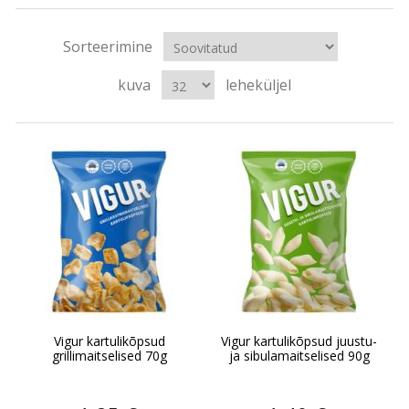
Sorteerimine
kuva
leheküljel
Vigur kartulikõpsud
Vigur kartulikõpsud juustu-
grillimaitselised 70g
ja sibulamaitselised 90g