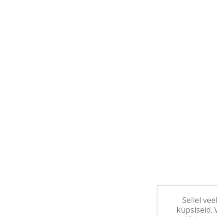
Sellel ve
küpsiseid.