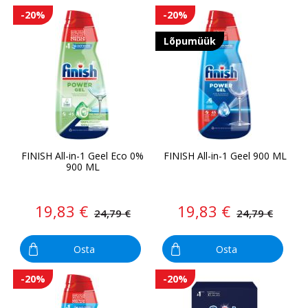
-20%
-20%
Lõpumüük
FINISH All-in-1 Geel Eco 0%
FINISH All-in-1 Geel 900 ML
900 ML
19,83 €
19,83 €
24,79 €
24,79 €
Osta
Osta
-20%
-20%