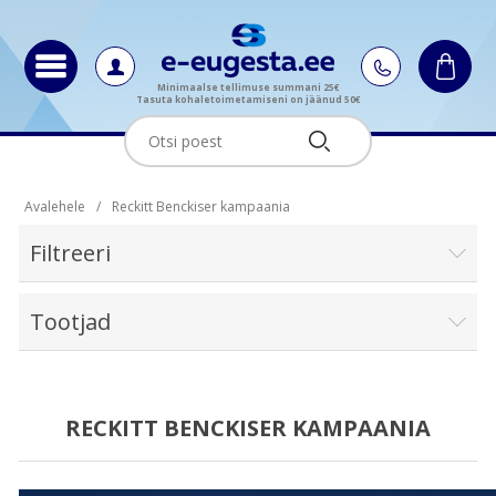
Minimaalse tellimuse summani 25€
Tasuta kohaletoimetamiseni on jäänud 50€
Avalehele
/
Reckitt Benckiser kampaania
Filtreeri
Tootjad
RECKITT BENCKISER KAMPAANIA