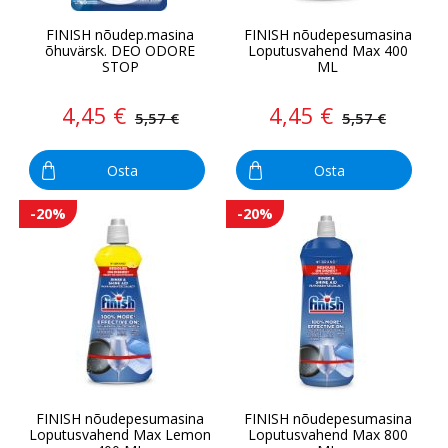
FINISH nõudep.masina
FINISH nõudepesumasina
õhuvärsk. DEO ODORE
Loputusvahend Max 400
STOP
ML
4,45 €
4,45 €
5,57 €
5,57 €
Osta
Osta
-20%
-20%
FINISH nõudepesumasina
FINISH nõudepesumasina
Loputusvahend Max Lemon
Loputusvahend Max 800