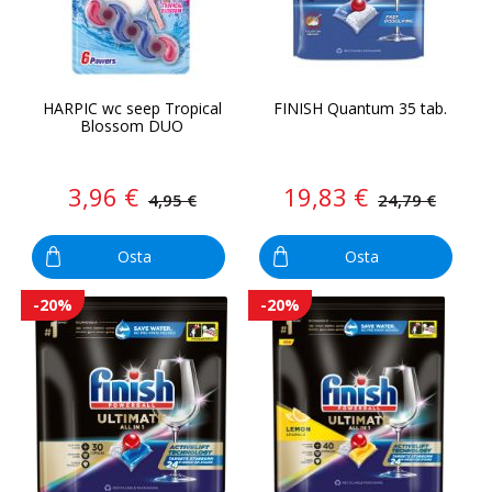
HARPIC wc seep Tropical
FINISH Quantum 35 tab.
Blossom DUO
3,96 €
19,83 €
4,95 €
24,79 €
Osta
Osta
-20%
-20%