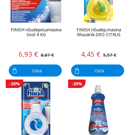
FINISH nõudepesumasina
FINISH nõudep.masina
Sool 4 KG
õhuvärsk.DEO CITRUS
6,93 €
4,45 €
8,67 €
5,57 €
Osta
Osta
-20%
-20%