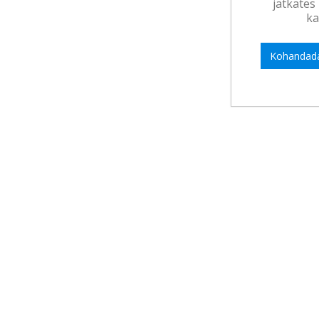
jätkates
ka
Kohandad