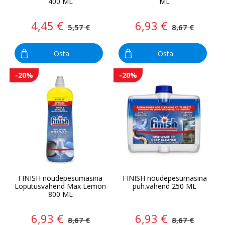
400 ML
ML
4,45 €
6,93 €
5,57 €
8,67 €
Osta
Osta
-20%
-20%
FINISH nõudepesumasina
FINISH nõudepesumasina
Loputusvahend Max Lemon
puh.vahend 250 ML
800 ML
6,93 €
6,93 €
8,67 €
8,67 €