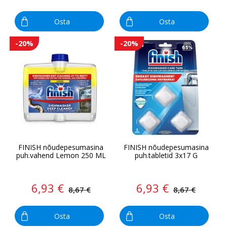
Osta
Osta
-20%
-20%
FINISH nõudepesumasina
FINISH nõudepesumasina
puh.vahend Lemon 250 ML
puh.tabletid 3x17 G
6,93 €
6,93 €
8,67 €
8,67 €
Osta
Osta