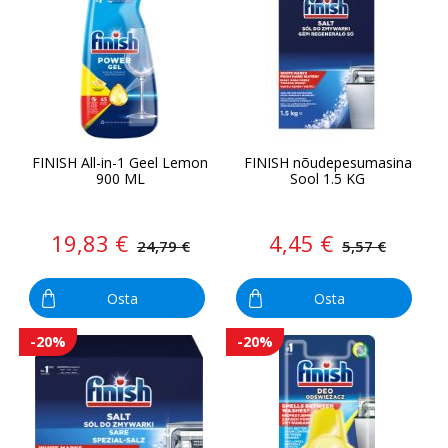
FINISH All-in-1 Geel Lemon
FINISH nõudepesumasina
900 ML
Sool 1.5 KG
19,83 €
4,45 €
24,79 €
5,57 €
Osta
Osta
-20%
-20%