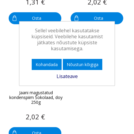
1,31 €
2,02 €
Osta
Osta
Sellel veebilehel kasutatakse
küpsiseid. Veebilehe kasutamist
jätkates nõustute küpsiste
kasutamisega.
Kohandada
Nõustun kõigiga
Lisateave
Jaani magustatud
kondenspiim Šokolaad, doy
250g
2,02 €
Osta