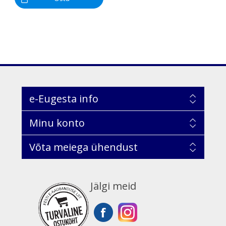
e-Eugesta info
Minu konto
Võta meiega ühendust
Jälgi meid