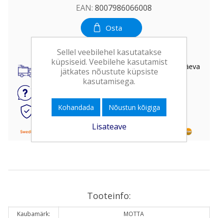
EAN:
8007986066008
Osta
Sellel veebilehel kasutatakse
küpsiseid. Veebilehe kasutamist
Kohaletoimetamine kogu Eestis kuni 3 tööpäeva
jätkates nõustute küpsiste
jooksul
kasutamisega.
Küsi
toote kohta
Kohandada
Nõustun kõigiga
Kiire ja turvaline
internetimakse
Lisateave
Tooteinfo:
Kaubamärk:
MOTTA