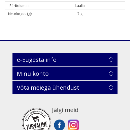
Päritolumaa:
Itaalia
Netokogus (g):
7 g
e-Eugesta info
Minu konto
Võta meiega ühendust
Jälgi meid