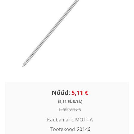
Nüüd:
5,11 €
(5,11 EUR/tk)
Hind:
9,15 €
Kaubamärk:
MOTTA
Tootekood:
20146