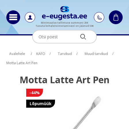
Minimaalse tellimuse summani 25€
Tasuta kohaletoimetamiseni on jäänud 50€
Oskus nimi
Oskus raha
Avalehele
/
KAFO
/
Tarvikud
/
Muud tarvikud
/
Motta Latte Art Pen
Motta Latte Art Pen
-44%
Lõpumüük