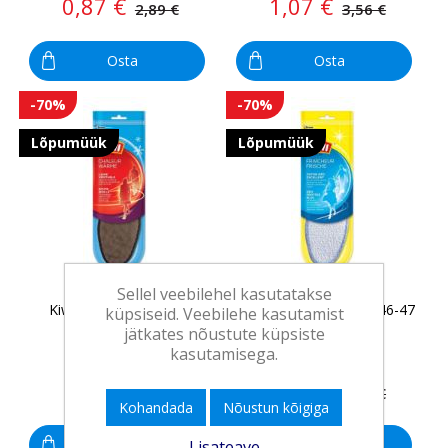
0,87 €
1,07 €
2,89 €
3,56 €
Osta
Osta
-70%
-70%
Lõpumüük
Lõpumüük
Sellel veebilehel kasutatakse
Kiwi sisetallad Elegant
Kiwi sisetallad frotee 46-47
küpsiseid. Veebilehe kasutamist
Thermo 44-45
jätkates nõustute küpsiste
kasutamisega.
1,07 €
0,82 €
3,56 €
2,72 €
Kohandada
Nõustun kõigiga
Osta
Osta
Lisateave