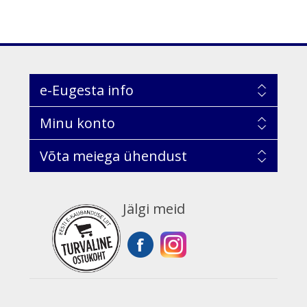
e-Eugesta info
Minu konto
Võta meiega ühendust
Jälgi meid