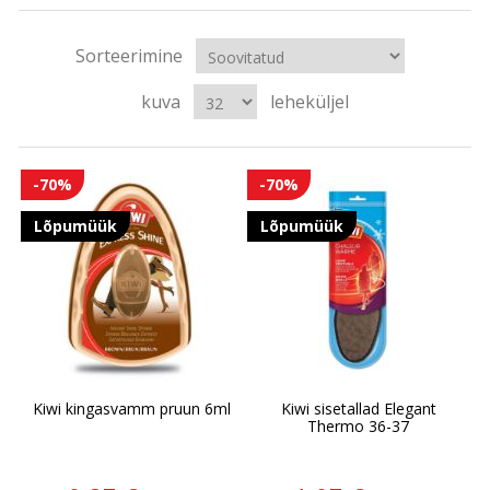
Sorteerimine
kuva
leheküljel
-70%
-70%
Lõpumüük
Lõpumüük
Kiwi kingasvamm pruun 6ml
Kiwi sisetallad Elegant
Thermo 36-37