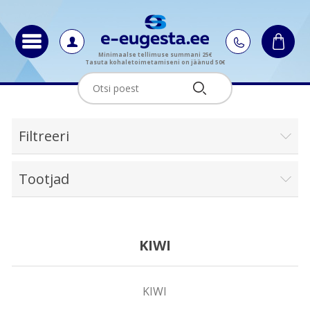
Minimaalse tellimuse summani 25€
Tasuta kohaletoimetamiseni on jäänud 50€
Filtreeri
Tootjad
KIWI
KIWI