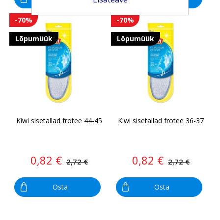
-70%
-70%
Lõpumüük
Lõpumüük
Kiwi sisetallad frotee 44-45
Kiwi sisetallad frotee 36-37
0,82 €
0,82 €
2,72 €
2,72 €
Osta
Osta