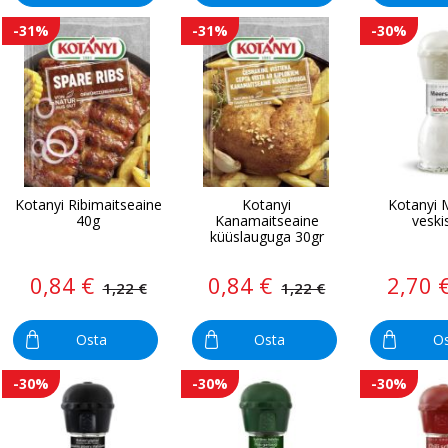
-31%
-31%
-30%
Kotanyi Ribimaitseaine
Kotanyi
Kotanyi 
40g
Kanamaitseaine
veski
küüslauguga 30gr
0,84 €
0,84 €
2,70 
1,22 €
1,22 €
Osta
Osta
O
-30%
-30%
-30%