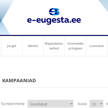
Majapidamis-
Kosmeetika
Joogid
Alkohol
Loomatoit
tarbed
ja hügieen
KAMPAANIAD
Sorteerimine
kuva
l