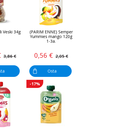
li Veski 34g
(PARIM ENNE) Semper
Yummies mango 120g
1-3a.
€
0,56 €
3,86 €
2,05 €
sta
Osta
-17%