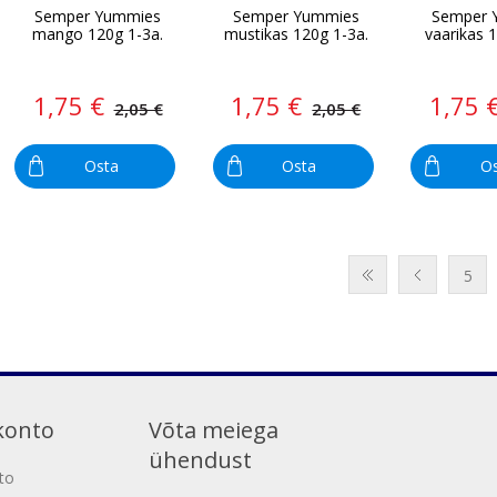
Semper Yummies
Semper Yummies
Semper 
mango 120g 1-3a.
mustikas 120g 1-3a.
vaarikas 
1,75 €
1,75 €
1,75 
2,05 €
2,05 €
Osta
Osta
O
5
konto
Võta meiega
ühendust
to