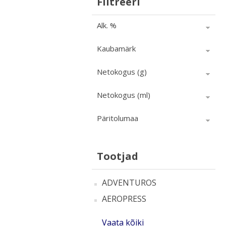
Filtreeri
Alk. %
Kaubamärk
Netokogus (g)
Netokogus (ml)
Päritolumaa
Tootjad
ADVENTUROS
AEROPRESS
Vaata kõiki