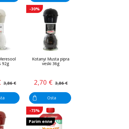
-30%
Meresool
Kotanyi Musta pipra
s 92g
veski 36g
€
2,70 €
3,86 €
3,86 €
sta
Osta
-73%
Parim enne