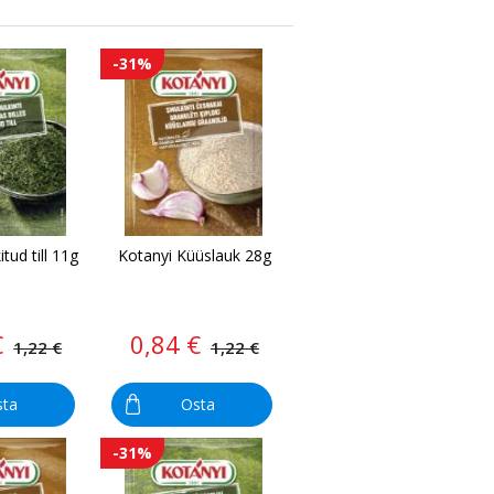
-31%
tud till 11g
Kotanyi Küüslauk 28g
€
0,84 €
1,22 €
1,22 €
sta
Osta
-31%