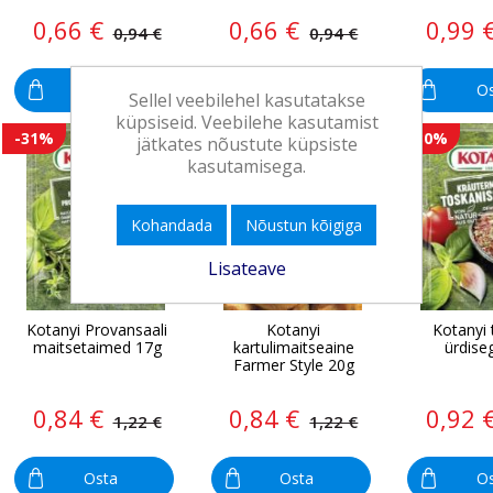
0,66 €
0,66 €
0,99 
0,94 €
0,94 €
Osta
Osta
O
Sellel veebilehel kasutatakse
küpsiseid. Veebilehe kasutamist
-31%
-31%
-30%
jätkates nõustute küpsiste
kasutamisega.
Kohandada
Nõustun kõigiga
Lisateave
Kotanyi Provansaali
Kotanyi
Kotanyi
maitsetaimed 17g
kartulimaitseaine
ürdise
Farmer Style 20g
0,84 €
0,84 €
0,92 
1,22 €
1,22 €
Osta
Osta
O