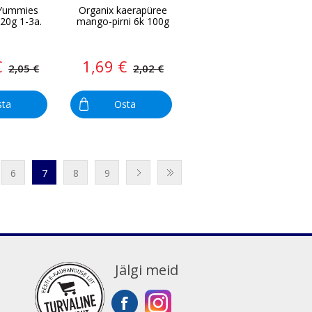
Yummies
Organix kaerapüree
120g 1-3a.
mango-pirni 6k 100g
€
1,69 €
2,05 €
2,02 €
sta
Osta
6
7
8
9
Jälgi meid