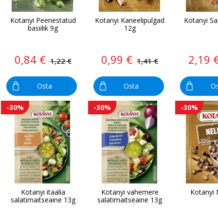
Kotanyi Peenestatud
Kotanyi Kaneelipulgad
Kotanyi Sa
basiilik 9g
12g
0,84 €
0,99 €
2,19 
1,22 €
1,41 €
Osta
Osta
O
-30%
-30%
-30%
Kotanyi itaalia
Kotanyi vahemere
Kotanyi 
salatimaitseaine 13g
salatimaitseaine 13g