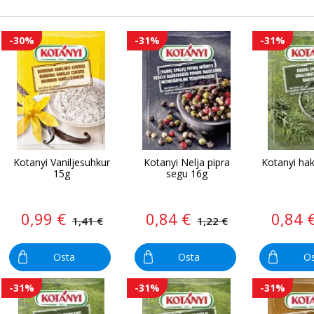
-30%
-31%
-31%
Kotanyi Vaniljesuhkur
Kotanyi Nelja pipra
Kotanyi haki
15g
segu 16g
0,99 €
0,84 €
0,84 
1,41 €
1,22 €
Osta
Osta
O
-31%
-31%
-31%