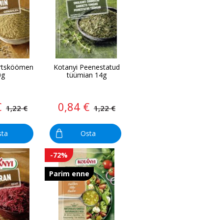
ürtsköömen
Kotanyi Peenestatud
0g
tüümian 14g
€
0,84 €
1,22 €
1,22 €
sta
Osta
-72%
Parim enne