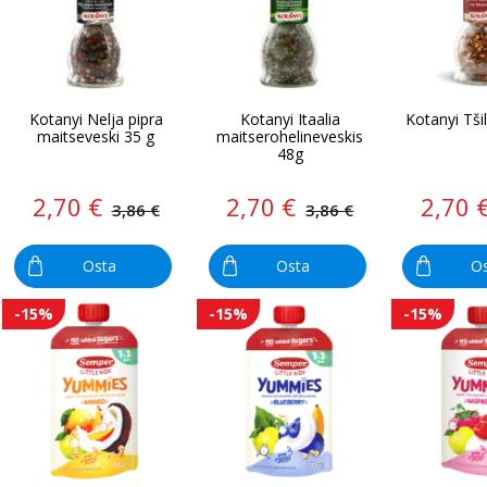
Kotanyi Nelja pipra
Kotanyi Itaalia
Kotanyi Tšil
maitseveski 35 g
maitserohelineveskis
48g
2,70 €
2,70 €
2,70 
3,86 €
3,86 €
Osta
Osta
O
-15%
-15%
-15%