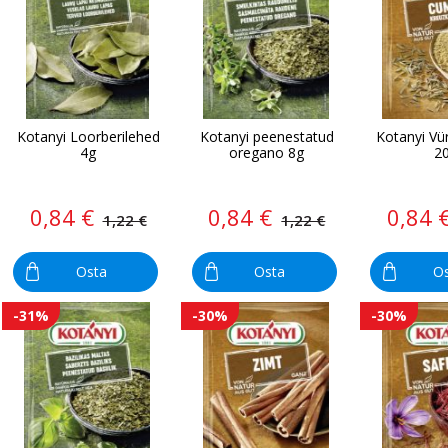
Kotanyi Loorberilehed
Kotanyi peenestatud
Kotanyi V
4g
oregano 8g
2
0,84 €
0,84 €
0,84 
1,22 €
1,22 €
Osta
Osta
O
-31%
-30%
-30%