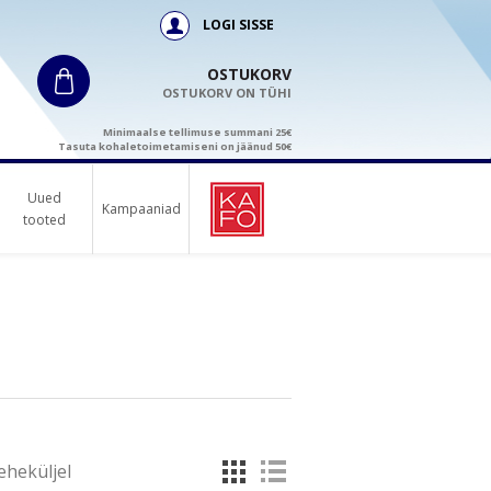
LOGI SISSE
OSTUKORV
OSTUKORV ON TÜHI
Minimaalse tellimuse summani 25€
Tasuta kohaletoimetamiseni on jäänud 50€
Uued
Kampaaniad
tooted
eheküljel