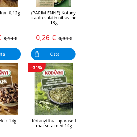
fran 0,12g
(PARIM ENNE) Kotanyi
itaalia salatimaitseaine
13g
€
0,26 €
3,14 €
0,94 €
sta
Osta
-31%
Nelk 14g
Kotanyi Itaaliapärased
maitsetaimed 14g