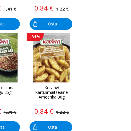
€
0,84 €
1,41 €
1,22 €
sta
Osta
-31%
 toscana
Kotanyi
gu 25g
Kartulimaitseaine
Ameerika 30g
€
0,84 €
1,31 €
1,22 €
sta
Osta