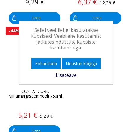
9,29 €
6,37 €
12,39 €
Osta
Osta
Sellel veebilehel kasutatakse
-44%
küpsiseid. Veebilehe kasutamist
jätkates nõustute küpsiste
kasutamisega.
Kohandada
Nõustun kõigiga
Lisateave
COSTA D'ORO
Viinamarjaseemneõli 750ml
5,21 €
9,29 €
Osta