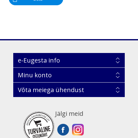
e-Eugesta info
Minu konto
Võta meiega ühendust
Jälgi meid