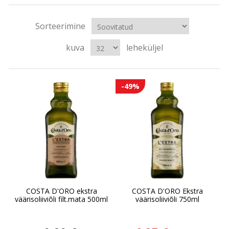
Sorteerimine
kuva
leheküljel
-49%
COSTA D'ORO ekstra
COSTA D'ORO Ekstra
väärisoliiviõli filt.mata 500ml
väärisoliiviõli 750ml