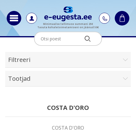
Minimaalse tellimuse summani 25€
Tasuta kohaletoimetamiseni on jäänud 50€
Filtreeri
Tootjad
COSTA D'ORO
COSTA D'ORO