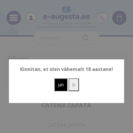
Minimaalse tellimuse summani 25€
Tasuta kohaletoimetamiseni on jäänud 50€
Filtreeri
Kinnitan, et olen vähemalt 18 aastane!
Tootjad
CATENA ZAPATA
CATENA ZAPATA