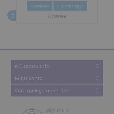
91,46 €
Kohandada
Nõustun kõigiga
Osta
Lisateave
e-Eugesta info
Minu konto
Võta meiega ühendust
Jälgi meid