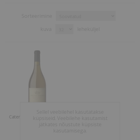
Sorteerimine
kuva
leheküljel
Sellel veebilehel kasutatakse
Catena Zapata White Bones
küpsiseid. Veebilehe kasutamist
2021 12% 75cl
jätkates nõustute küpsiste
kasutamisega.