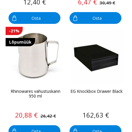
12,40 €
6,47 €
30,49 €
Osta
Osta
-21%
Lõpumüük
Rhinowares vahustuskann
EG Knockbox Drawer Black
950 ml
20,88 €
162,63 €
26,42 €
Osta
Osta