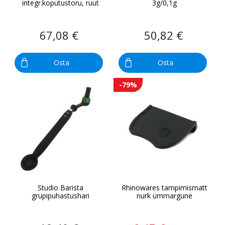
integr.koputustoru, ruut
3g/0,1g
67,08 €
50,82 €
Osta
Osta
-79%
Studio Barista
Rhinowares tampimismatt
grupipuhastushari
nurk ümmargune