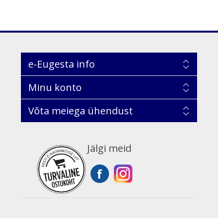
e-Eugesta info
Minu konto
Võta meiega ühendust
Jälgi meid