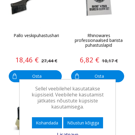
Pallo veskipuhastushari
Rhinowares
professionaalsed barista
puhastuslapid
18,46 €
6,82 €
27,44 €
10,17 €
Osta
Osta
Sellel veebilehel kasutatakse
-51%
küpsiseid. Veebilehe kasutamist
jätkates nõustute küpsiste
Lõpumüük
kasutamisega.
Kohandada
Nõustun kõigiga
Lisateave