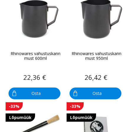
Rhinowares vahustuskann
Rhinowares vahustuskann
must 600ml
must 950ml
22,36 €
26,42 €
Osta
Osta
-33%
-33%
Lõpumüük
Lõpumüük