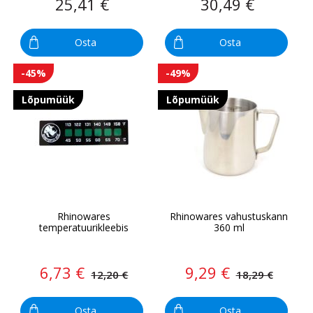
25,41 €
30,49 €
Osta
Osta
-45%
-49%
Lõpumüük
Lõpumüük
Rhinowares
Rhinowares vahustuskann
temperatuurikleebis
360 ml
6,73 €
9,29 €
12,20 €
18,29 €
Osta
Osta