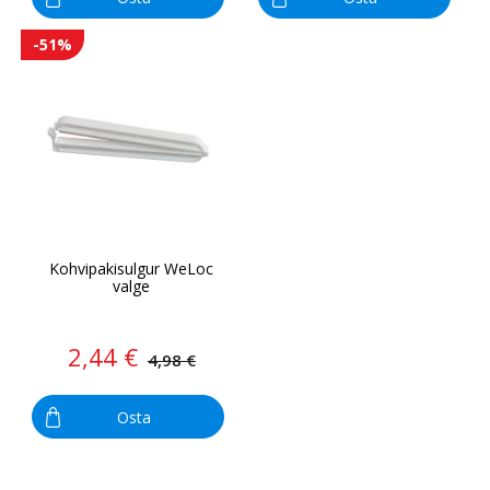
-51%
Kohvipakisulgur WeLoc
valge
2,44 €
4,98 €
Osta