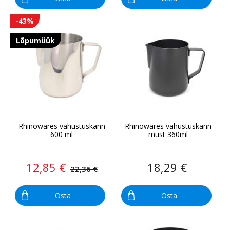
-43%
Lõpumüük
Rhinowares vahustuskann
Rhinowares vahustuskann
600 ml
must 360ml
12,85 €
18,29 €
22,36 €
Osta
Osta