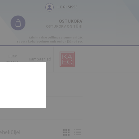
LOGI SISSE
OSTUKORV
OSTUKORV ON TÜHI
Minimaalse tellimuse summani 25€
Tasuta kohaletoimetamiseni on jäänud 50€
Uued
Kampaaniad
tooted
eheküljel