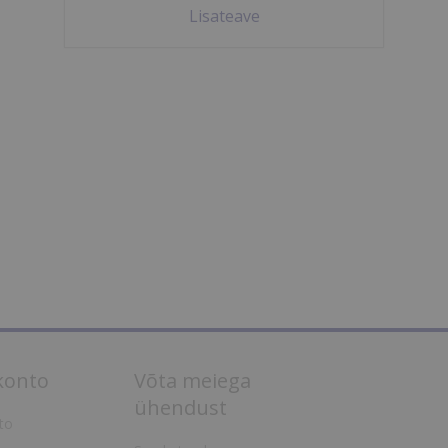
Lisateave
konto
Võta meiega
ühendust
to