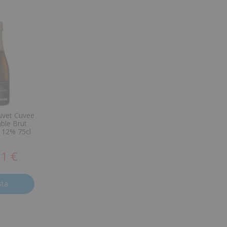
uvet Cuvee
ble Brut
 12% 75cl
01 €
sta