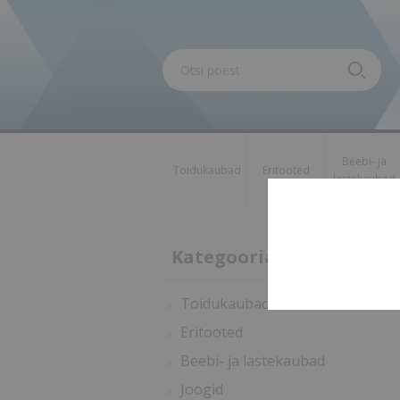
Beebi- ja
Toidukaubad
Eritooted
lastekaubad
Kategooriad
Toidukaubad
Eritooted
Beebi- ja lastekaubad
Joogid