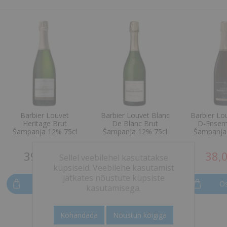
Barbier Louvet
Barbier Louvet Blanc
Barbier Lo
Heritage Brut
De Blanc Brut
D-Ensem
Šampanja 12% 75cl
Šampanja 12% 75cl
Šampanja
39,90 €
35,01 €
38,
Sellel veebilehel kasutatakse
küpsiseid. Veebilehe kasutamist
jätkates nõustute küpsiste
Osta
Osta
O
kasutamisega.
Kohandada
Nõustun kõigiga