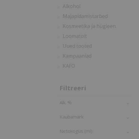
Alkohol
Majapidamistarbed
Kosmeetika ja hügieen
Loomatoit
Uued tooted
Kampaaniad
KAFO
Filtreeri
Alk. %
Kaubamärk
Netokogus (ml)