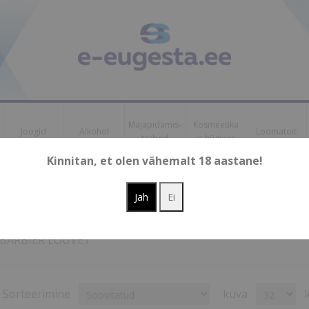
Majapidamis-
Kosmeetika
Joogid
Alkohol
Loomatoit
tarbed
ja hügieen
Kinnitan, et olen vähemalt 18 aastane!
BARBIER LOUVET
BARBIER LOUVET
Sorteerimine
kuva
l