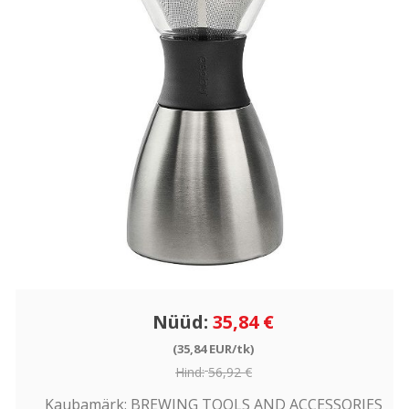
Nüüd:
35,84 €
(35,84 EUR/tk)
Hind:
56,92 €
Kaubamärk:
BREWING TOOLS AND ACCESSORIES