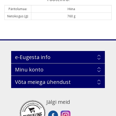
Päritolumaa:
Hiina
Netokogus (g):
760 g
e-Eugesta info
Minu konto
Võta meiega ühendust
Jälgi meid