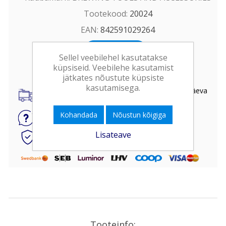
Tootekood:
20024
EAN:
842591029264
Osta
Sellel veebilehel kasutatakse
küpsiseid. Veebilehe kasutamist
jätkates nõustute küpsiste
kasutamisega.
Kohaletoimetamine kogu Eestis kuni 3 tööpäeva
jooksul
Kohandada
Nõustun kõigiga
Küsi
toote kohta
Lisateave
Kiire ja turvaline
internetimakse
Tooteinfo: