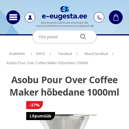
Minimaalse tellimuse summani 25€
Tasuta kohaletoimetamiseni on jäänud 50€
Oskus nimi
Oskus raha
Avalehele
/
KAFO
/
Tarvikud
/
Muud tarvikud
/
Asobu Pour Over Coffee Maker hõbedane 1000ml
Asobu Pour Over Coffee
Maker hõbedane 1000ml
-37%
Lõpumüük